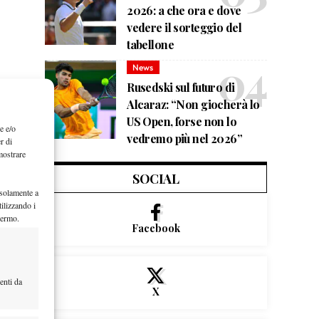
2026: a che ora e dove
vedere il sorteggio del
tabellone
News
Rusedski sul futuro di
Alcaraz: “Non giocherà lo
US Open, forse non lo
e e/o
vedremo più nel 2026”
r di
mostrare
SOCIAL
 solamente a
ilizzando i
hermo.
Facebook
enti da
X