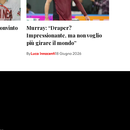
convinto
Murray: “Draper?
Impressionante, ma non voglio
più girare il mondo”
By
Luca Innocenti
18 Giugno 2026