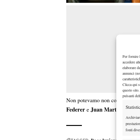
Per fornire 
accedere all
elaborare d
annunci (no
caratteristi
Clicca qui s
questo sito.
pulsanti del
Non potevamo non condividere 
Statisti
Federer
Juan Martin Del Po
e
Archiviar
prestazio
fonti dive