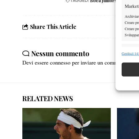
TAGGED:
Boca Juniors
Gabriel O
Market
Archiviare
Creare pro
Share This Article
Creare pro
Sviluppare
Funzion
Nessun commento
Gestisci 141
Abbinare e
Devi essere
connesso
per inviare un commento.
Identifica
Garanti
Erogare
RELATED NEWS
scelte 