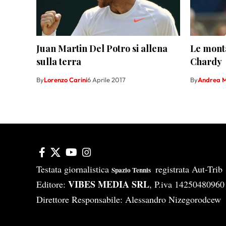
Juan Martin Del Potro si allena
Le mont
sulla terra
Chardy
By
Lorenzo Carini
6 Aprile 2017
By
Andrea M
Testata giornalistica
registrata Aut-Tri
Spazio Tennis
VIBES MEDIA SRL
Editore:
, P.iva 14250480960
Direttore Responsabile: Alessandro Nizegorodcew