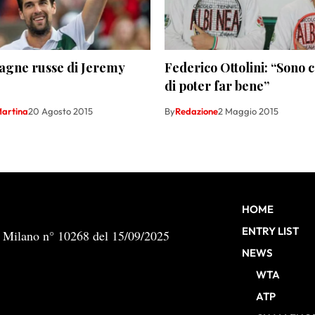
agne russe di Jeremy
Federico Ottolini: “Sono 
di poter far bene”
artina
20 Agosto 2015
By
Redazione
2 Maggio 2015
HOME
ENTRY LIST
b Milano n° 10268 del 15/09/2025
NEWS
WTA
ATP