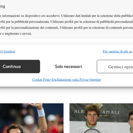
man Batistuta
Juan Martin Del Potro
Roger Federer
ing
 informazioni su dispositivo e/o accedervi, Utilizzare dati limitati per la selezione della pubblici
fili per la pubblicità personalizzata, Utilizzare profili per la selezione di pubblicità personalizzat
Facebook
fili per la personalizzazione dei contenuti, Utilizzare profili per la selezione di contenuti persona
 e migliorare i servizi.
alità
Semp
0 fornitori
Per saperne di più su
 combinare dati provenienti da altre fonti di dati, Collegare diversi dispositivi,
re i dispositivi in base alle informazioni trasmesse automaticamente.
Continua
Solo necessari
Gestisci opzi
re la sicurezza, prevenire e rilevare frodi, correggere errori,
Cookie Policy
Dichiarazione sulla Privacy
Imprint
 e presentare pubblicità e contenuto, Salvare e comunicare le
Semp
sulla privacy.