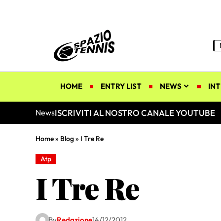
HOME
ENTRY LIST
NEWS
INT
ISCRIVITI AL NOSTRO CANALE YOUTUBE
News
Home
»
Blog
»
I Tre Re
Atp
I Tre Re
By
Redazione
14/12/2012