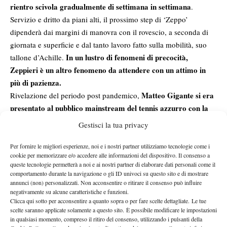
rientro scivola gradualmente di settimana in settimana
.
Servizio e dritto da piani alti, il prossimo step di ‘Zeppo’
dipenderà dai margini di manovra con il rovescio, a seconda di
giornata e superficie e dal tanto lavoro fatto sulla mobilità, suo
In un lustro di fenomeni di precocità,
tallone d’Achille.
Zeppieri è un altro fenomeno da attendere con un attimo in
più di pazienza.
Matteo Gigante si era
Rivelazione del periodo post pandemico,
presentato al pubblico mainstream del tennis azzurro con la
semifinale raggiunta nel torneo di esibizione MEF Tennis
Gestisci la tua privacy
Events di Perugia
, tra gli avversari battuti anche il lanciato
Thomas Fabbiano. Pochi mesi dopo al Foro Italico la grande
Per fornire le migliori esperienze, noi e i nostri partner utilizziamo tecnologie come i
cookie per memorizzare e/o accedere alle informazioni del dispositivo. Il consenso a
l’harakiri sul più bello contro Ilya Ivanshka
chance in casa e
.
queste tecnologie permetterà a noi e ai nostri partner di elaborare dati personali come il
Dopo aver servito per il match sul 5-3 del terzo set, ed aver avuto
comportamento durante la navigazione o gli ID univoci su questo sito e di mostrare
annunci (non) personalizzati. Non acconsentire o ritirare il consenso può influire
tre match point sul 5-4, Gigante firma la resa nel primo turno di
negativamente su alcune caratteristiche e funzioni.
Il 2021
qualificazione con il beffardo score di 6-3 4-6 7-6(1).
Clicca qui sotto per acconsentire a quanto sopra o per fare scelte dettagliate. Le tue
poteva aprire le porte a Gigante, ricongiuntosi ad Alessandro
scelte saranno applicate solamente a questo sito. È possibile modificare le impostazioni
in qualsiasi momento, compreso il ritiro del consenso, utilizzando i pulsanti della
Galli, maestro che lo ha plasmato in tempi di infanzia
. La