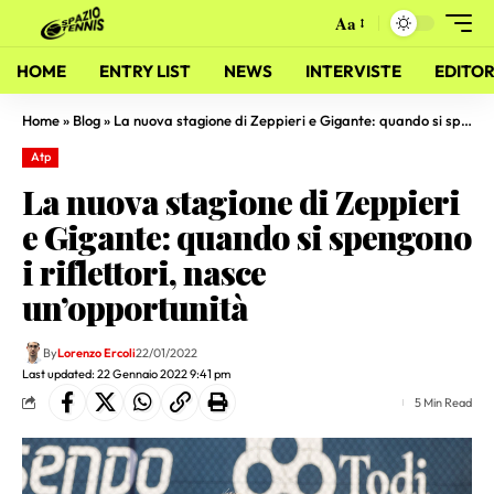
Aa
HOME
ENTRY LIST
NEWS
INTERVISTE
EDITOR
Home
»
Blog
»
La nuova stagione di Zeppieri e Gigante: quando si spengono i riflettori, nasce un’opportunità
Atp
La nuova stagione di Zeppieri
e Gigante: quando si spengono
i riflettori, nasce
un’opportunità
By
Lorenzo Ercoli
22/01/2022
Last updated: 22 Gennaio 2022 9:41 pm
5 Min Read