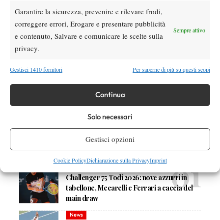
All’indomani del match con il canadese la notizia della
Garantire la sicurezza, prevenire e rilevare frodi,
positività, un’altra batosta, si spera l’ultima prima di lanciare
correggere errori, Erogare e presentare pubblicità
Sempre attivo
definitivamente il nuovo anno.
e contenuto, Salvare e comunicare le scelte sulla
privacy.
Gestisci 1410 fornitori
Per saperne di più su questi scopi
TAGGED:
Giulio Zeppieri
Matteo Gigante
Continua
Solo necessari
Gestisci opzioni
DI TENDENZA
Cookie Policy
Dichiarazione sulla Privacy
Imprint
Challenger
News
Challenger 75 Todi 2026: nove azzurri in
tabellone, Mecarelli e Ferrari a caccia del
main draw
News