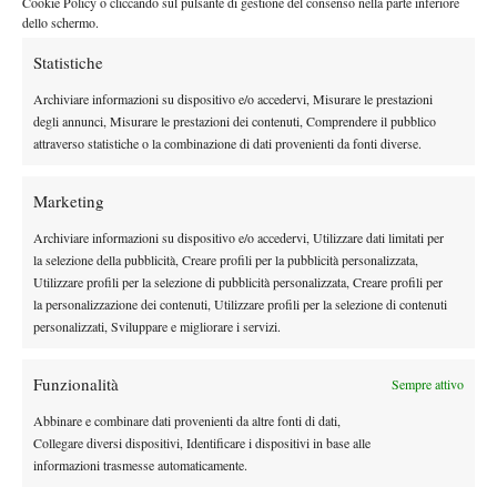
Cookie Policy o cliccando sul pulsante di gestione del consenso nella parte inferiore
stagione purtroppo è stata ben diversa, di routine le difficoltà
dello schermo.
nelle prime uscite ed i cali fisiologici nei momenti di lotta contro
Statistiche
Nel prima citato Roma 2 contro Pedja
Stakhovsky e Grenier.
Krstin la prima vittoria, da lì il seguente KO con Serdarusic
Archiviare informazioni su dispositivo e/o accedervi, Misurare le prestazioni
degli annunci, Misurare le prestazioni dei contenuti, Comprendere il pubblico
ed il successivo infortunio al gomito sinistro, costato cinque
attraverso statistiche o la combinazione di dati provenienti da fonti diverse.
mesi di stop
.
Il rientro è stato cauto, un finale di stagione tranquillo ha
Marketing
accompagnato ‘Giga’ al 2022. Nelle prime due uscite di Forlì,
più che le buone vittorie su Tobias Simon
ed Alexey Vatutin
, è
Archiviare informazioni su dispositivo e/o accedervi, Utilizzare dati limitati per
la selezione della pubblicità, Creare profili per la pubblicità personalizzata,
il KO per 7-6 6-3 contro Vasek Pospisil ad aver riacceso la
Utilizzare profili per la selezione di pubblicità personalizzata, Creare profili per
fiammella del tennista romano
. Prestazione solida al servizio in
la personalizzazione dei contenuti, Utilizzare profili per la selezione di contenuti
una sfida caratterizzata a lungo dal predominio nello scambio da
personalizzati, Sviluppare e migliorare i servizi.
fondo e dall’alto rendimento di un rovescio, che sorprende
sempre per l’apertura anacronistica,
ma finisce spesso per
Funzionalità
Sempre attivo
pagare dividenti. Nel tie-break un set point a favore, ma con
Abbinare e combinare dati provenienti da altre fonti di dati,
poche partite all’attivo la tensione si è fatta sentire;
Collegare diversi dispositivi, Identificare i dispositivi in base alle
inevitabilmente braccio meno sciolto anche quando nel secondo
informazioni trasmesse automaticamente.
si è presentata l’occasione di gestire un break di vantaggio.