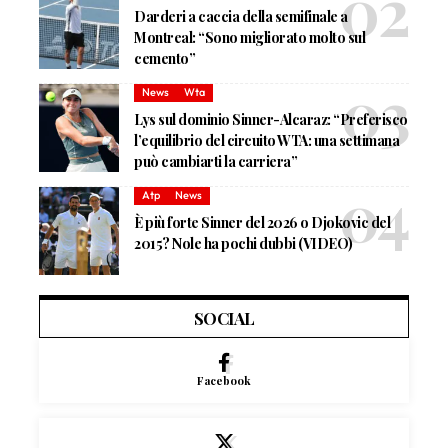
Darderi a caccia della semifinale a
Montreal: “Sono migliorato molto sul
cemento”
News
Wta
Lys sul dominio Sinner-Alcaraz: “Preferisco
l’equilibrio del circuito WTA: una settimana
può cambiarti la carriera”
Atp
News
È più forte Sinner del 2026 o Djokovic del
2015? Nole ha pochi dubbi (VIDEO)
SOCIAL
Facebook