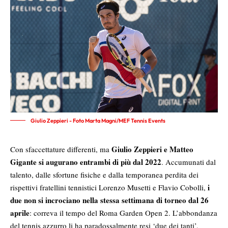
Giulio Zeppieri - Foto Marta Magni/MEF Tennis Events
Giulio Zeppieri e Matteo
Con sfaccettature differenti, ma
Gigante si augurano entrambi di più dal 2022
. Accumunati dal
talento, dalle sfortune fisiche e dalla temporanea perdita dei
i
rispettivi fratellini tennistici Lorenzo Musetti e Flavio Cobolli,
due non si incrociano nella stessa settimana di torneo dal 26
aprile
: correva il tempo del Roma Garden Open 2. L’abbondanza
del tennis azzurro li ha paradossalmente resi ‘due dei tanti’,