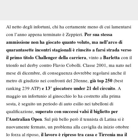
Al netto degli infortuni, chi ha certamente meno di cui lamentarsi
Per sua stessa
con l’anno appena terminato è Zeppieri.
ammissione non ha giocato quanto voluto, ma nell’arco di
quarantasette incontri stagionali è riuscito a farsi strada verso
il primo titolo Challenger della carriera
Barletta
, vinto a
con il
trionfo nel derby contro Flavio Cobolli. Classe 2001, ma nato nel
mese di dicembre, di conseguenza dovrebbe regolarsi anche il
già top 250
metro di giudizio nei confronti del 20enne,
(best
e 13° giocatore under 21 del circuito
ranking 239 ATP)
. A
maggio un infortunio al ginocchio lo ha costretto alla prima
sosta, è seguito un periodo di auto esilio nei tabelloni di
superato con successi valsi il biglietto per
qualificazione,
l’Australian
Open
. Sul più bello però il tennista di Latina si è
nuovamente fermato, un problema alla caviglia da inizio ottobre
il lavoro è ripreso tra casa e Tirrenia ma il
lo forza al riposo,