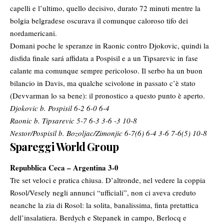
capelli e l’ultimo, quello decisivo, durato 72 minuti mentre la
bolgia belgradese oscurava il comunque caloroso tifo dei
nordamericani.
Domani poche le speranze in Raonic contro Djokovic, quindi la
disfida finale sará affidata a Pospisil e a un Tipsarevic in fase
calante ma comunque sempre pericoloso. Il serbo ha un buon
bilancio in Davis, ma qualche scivolone in passato c’è stato
(Devvarman lo sa bene): il pronostico a questo punto è aperto.
Djokovic b. Pospisil 6-2 6-0 6-4
Raonic b. Tipsarevic 5-7 6-3 3-6 -3 10-8
Nestor/Pospisil b. Bozoljac/Zimonjic 6-7(6) 6-4 3-6 7-6(5) 10-8
Spareggi World Group
Repubblica Ceca – Argentina 3-0
Tre set veloci e pratica chiusa. D’altronde, nel vedere la coppia
Rosol/Vesely negli annunci “ufficiali”, non ci aveva creduto
neanche la zia di Rosol: la solita, banalissima, finta pretattica
dell’insalatiera. Berdych e Stepanek in campo, Berlocq e