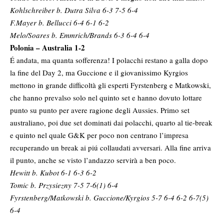
Kohlschreiber b. Dutra Silva 6-3 7-5 6-4
F.Mayer b. Bellucci 6-4 6-1 6-2
Melo/Soares b. Emmrich/Brands 6-3 6-4 6-4
Polonia – Australia 1-2
É andata, ma quanta sofferenza! I polacchi restano a galla dopo
la fine del Day 2, ma Guccione e il giovanissimo Kyrgios
mettono in grande difficoltà gli esperti Fyrstenberg e Matkowski,
che hanno prevalso solo nel quinto set e hanno dovuto lottare
punto su punto per avere ragione degli Aussies. Primo set
australiano, poi due set dominati dai polacchi, quarto al tie-break
e quinto nel quale G&K per poco non centrano l’impresa
recuperando un break ai piú collaudati avversari. Alla fine arriva
il punto, anche se visto l’andazzo servirà a ben poco.
Hewitt b. Kubot 6-1 6-3 6-2
Tomic b. Przysiezny 7-5 7-6(1) 6-4
Fyrstenberg/Matkowski b. Guccione/Kyrgios 5-7 6-4 6-2 6-7(5)
6-4