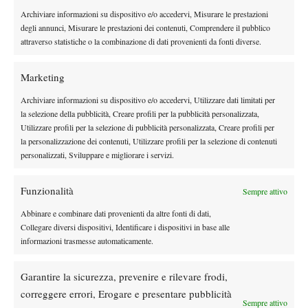
Missione compiuta per i sudditi della regina, ormai vicinissimi al
Archiviare informazioni su dispositivo e/o accedervi, Misurare le prestazioni
World Group dopo cinque lunghi anni bui. Andy Murray, in
degli annunci, Misurare le prestazioni dei contenuti, Comprendere il pubblico
attraverso statistiche o la combinazione di dati provenienti da fonti diverse.
coppia con lo specialista Fleming, ha portato a casa il doppio con
buona pace di Dodig e Pavic, che si sono opposti con ogni
Marketing
mezzo ma sono stati in partita solo nel set in cui sono riusciti a
fare un paio di break, il quarto vinto al fotofinish. Per il resto una
Archiviare informazioni su dispositivo e/o accedervi, Utilizzare dati limitati per
marea di servizi strappati dagli inglesi, complice uno scozzese
la selezione della pubblicità, Creare profili per la pubblicità personalizzata,
Utilizzare profili per la selezione di pubblicità personalizzata, Creare profili per
con una delle migliori risposte del circuito. Se giá vincendo il
la personalizzazione dei contenuti, Utilizzare profili per la selezione di contenuti
doppio per i croati sarebbe stata dura, ora è quasi impossibile.
personalizzati, Sviluppare e migliorare i servizi.
Murray b. Coric 6-3 6-0 6-3
Dodig b. Evans 6-3 6-2 6-3
Funzionalità
Sempre attivo
Murray/Fleming b. Dodig/Pavic 6-3 6-2 6-7(6) 6-1
Abbinare e combinare dati provenienti da altre fonti di dati,
Svizzera – Ecuador 3-0
Collegare diversi dispositivi, Identificare i dispositivi in base alle
É andata come doveva andare, ma nessuno potrá di certo
informazioni trasmesse automaticamente.
rimproverare gli ecuadoregni di scarso impegno: sconfitta
onorevole di Gomez con Wawrinka, un set preso da Campozano
Garantire la sicurezza, prevenire e rilevare frodi,
a Chiudinelli e, nel doppio, una rimonta da due set sotto fino ad
correggere errori, Erogare e presentare pubblicità
arrivare al 2-0 del quinto set. Poi si è spenta la luce, Lammer e
Sempre attivo