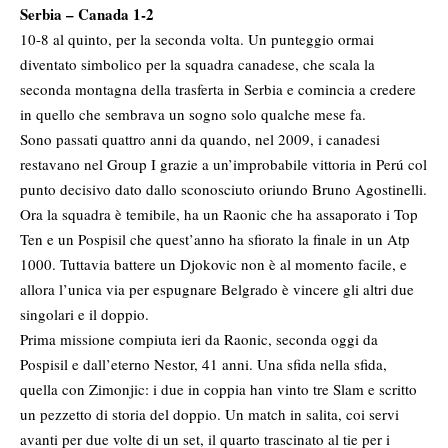
Serbia – Canada 1-2
10-8 al quinto, per la seconda volta. Un punteggio ormai
diventato simbolico per la squadra canadese, che scala la
seconda montagna della trasferta in Serbia e comincia a credere
in quello che sembrava un sogno solo qualche mese fa.
Sono passati quattro anni da quando, nel 2009, i canadesi
restavano nel Group I grazie a un’improbabile vittoria in Perú col
punto decisivo dato dallo sconosciuto oriundo Bruno Agostinelli.
Ora la squadra è temibile, ha un Raonic che ha assaporato i Top
Ten e un Pospisil che quest’anno ha sfiorato la finale in un Atp
1000. Tuttavia battere un Djokovic non è al momento facile, e
allora l’unica via per espugnare Belgrado è vincere gli altri due
singolari e il doppio.
Prima missione compiuta ieri da Raonic, seconda oggi da
Pospisil e dall’eterno Nestor, 41 anni. Una sfida nella sfida,
quella con Zimonjic: i due in coppia han vinto tre Slam e scritto
un pezzetto di storia del doppio. Un match in salita, coi servi
avanti per due volte di un set, il quarto trascinato al tie per i