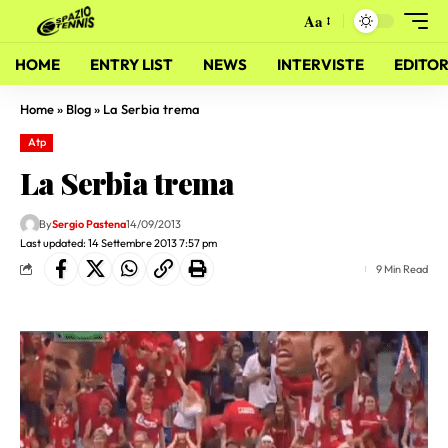
Aa
HOME
ENTRY LIST
NEWS
INTERVISTE
EDITOR
Home
»
Blog
»
La Serbia trema
Atp
La Serbia trema
By
Sergio Pastena
14/09/2013
Last updated: 14 Settembre 2013 7:57 pm
9 Min Read