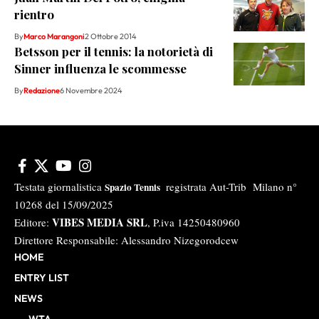
rientro
By
Marco Marangoni
2 Ottobre 2014
Betsson per il tennis: la notorietà di
Sinner influenza le scommesse
By
Redazione
6 Novembre 2024
Testata giornalistica
registrata Aut-Trib Milano n°
Spazio Tennis
10268 del 15/09/2025
VIBES MEDIA SRL
Editore:
, P.iva 14250480960
Direttore Responsabile: Alessandro Nizegorodcew
HOME
ENTRY LIST
NEWS
WTA