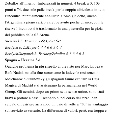
Zeballos all’inferno. Imbarazzati in numeri: 4 break a 0, 103
punti a 74, due sole palle break per la coppia albiceleste in tutto
l’incontro, puntualmente annullate. Come giá detto, anche
l’Argentina a pieno carico avrebbe avuto poche chance, con le
riserve l’incontro si è trasformato in una passerella per la gioia
del pubblico della 02 Arena.
Stepanek b. Monaco 7-6(3) 6-3 6-2
Berdych b. L.Mayer 6-4 4-6 6-3 6-4
Berdych/Stepanek b. Berlocq/Zeballos 6-3 6-4 6-2
Spagna – Ucraina 3-1
Qualche problema in piú rispetto al previsto per Marc Lopez e
Rafa Nadal, ma alla fine nonostante la lodevole resistenza di
Molchanov e Stakhovsky gli spagnoli fanno esultare la Caja
Magica di Madrid e si assicurano la permanenza nel World
Group. Gli ucraini, dopo un primo set a senso unico, sono stati
bravi a portare a casa il secondo e, nel corso del terzo, han
cercato di resistere arrivando un paio di volte a “30” in vantaggio
sul servizio avversario. La differenza di valori, peró, era troppa e