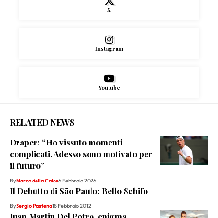
X
Instagram
Youtube
RELATED NEWS
Draper: “Ho vissuto momenti
complicati. Adesso sono motivato per
il futuro”
By
Marco della Calce
6 Febbraio 2026
Il Debutto di São Paulo: Bello Schifo
By
Sergio Pastena
18 Febbraio 2012
Juan Martin Del Potro, enigma