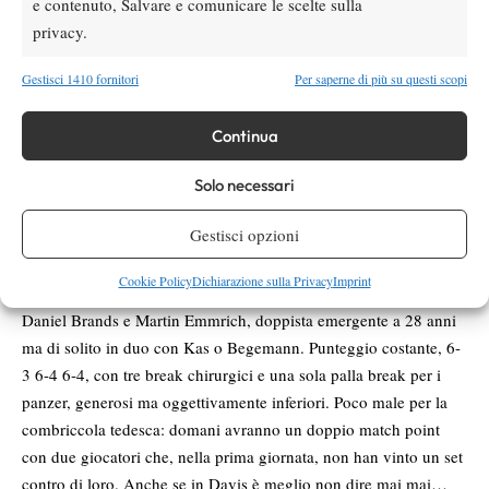
e contenuto, Salvare e comunicare le scelte sulla
Wawrinka hanno ricominciato a macinare gioco e i meno forti
privacy.
sudamericani hanno finito per arrendersi 6-4 al quinto di un
match comunque lottatissimo. Per tornare nel World Group serve
Gestisci 1410 fornitori
Per saperne di più su questi scopi
altro, quanto meno che Gomez maturi definitivamente. Per ora va
bene cosí.
Continua
Wawrinka b. E.Gomez 6-4 6-4 6-3
Chiudinelli b. Campozano 3-6 6-1 6-3 7-6(7)
Solo necessari
Lammer/Wawrinka b. E.Gomez/Quiroz 6-3 6-4 3-6 6-7(7) 6-4
Gestisci opzioni
Germania – Brasile 2-1
Il punto della bandiera di cui parlavamo nel pezzo precedente é
Cookie Policy
Dichiarazione sulla Privacy
Imprint
arrivato: troppo esperti Melo e Soares per la tenera coppia da
Daniel Brands e Martin Emmrich, doppista emergente a 28 anni
ma di solito in duo con Kas o Begemann. Punteggio costante, 6-
3 6-4 6-4, con tre break chirurgici e una sola palla break per i
panzer, generosi ma oggettivamente inferiori. Poco male per la
combriccola tedesca: domani avranno un doppio match point
con due giocatori che, nella prima giornata, non han vinto un set
contro di loro. Anche se in Davis è meglio non dire mai mai…