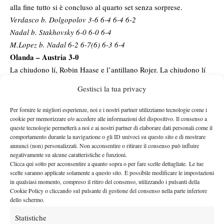
alla fine tutto si è concluso al quarto set senza sorprese.
Verdasco b. Dolgopolov 3-6 6-4 6-4 6-2
Nadal b. Stakhovsky 6-0 6-0 6-4
M.Lopez b. Nadal 6-2 6-7(6) 6-3 6-4
Olanda – Austria 3-0
La chiudono lí, Robin Haase e l’antillano Rojer. La chiudono lí
contro un doppio austriaco tignoso come al solito ma che nel
Gestisci la tua privacy
quarto set spreca una buona occasione per portare il match al
parziale decisivo. Gli austriaci erano partiti bene, portando a casa
Per fornire le migliori esperienze, noi e i nostri partner utilizziamo tecnologie come i
il primo, ma dopo averne persi due di fila riescono a non arrivare
cookie per memorizzare e/o accedere alle informazioni del dispositivo. Il consenso a
queste tecnologie permetterà a noi e ai nostri partner di elaborare dati personali come il
neanche al tie-break nonostante avessero strappato due volte il
comportamento durante la navigazione o gli ID univoci su questo sito e di mostrare
servizio agli avversari. L’anno prossimo, quindi, sará quello del
annunci (non) personalizzati. Non acconsentire o ritirare il consenso può influire
negativamente su alcune caratteristiche e funzioni.
ritorno degli orange nel gruppo mondiale: ultima esperienza nel
Clicca qui sotto per acconsentire a quanto sopra o per fare scelte dettagliate. Le tue
2009, cappotto con l’Argentina.
scelte saranno applicate solamente a questo sito. È possibile modificare le impostazioni
Haase b. Marach 6-4 6-3 6-1
in qualsiasi momento, compreso il ritiro del consenso, utilizzando i pulsanti della
Cookie Policy o cliccando sul pulsante di gestione del consenso nella parte inferiore
De Bakker b. J.Melzer 5-7 7-5 5-7 6-4 6-1
dello schermo.
Haase/Rojer b. Marach/Knowle 4-6 6-3 6-4 7-5
Statistiche
Croazia – Gran Bretagna 1-2