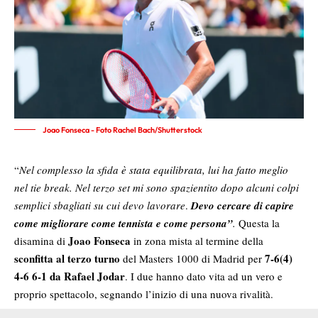
Joao Fonseca - Foto Rachel Bach/Shutterstock
“
Nel complesso la sfida è stata equilibrata, lui ha fatto meglio
nel tie break. Nel terzo set mi sono spazientito dopo alcuni colpi
semplici sbagliati su cui devo lavorare
.
Devo cercare di capire
come migliorare come tennista e come persona”
.
Questa la
Joao Fonseca
disamina di
in zona mista al termine della
sconfitta al terzo turno
7-6(4)
del Masters 1000 di Madrid per
4-6 6-1 da Rafael Jodar
. I due hanno dato vita ad un vero e
proprio spettacolo, segnando l’inizio di una nuova rivalità.