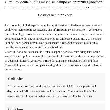
Oltre l’evidente qualità messa sul campo da entrambi i giocatori,
un altro aspetto ha caratterizzato l’incontro secondo il brasiliano,
la tensione: “
È stato un match molto di testa e teso, eravamo
Gestisci la tua privacy
nervosi sin dall’inizio.
Abbiamo comunque disputato una gran
Per fornire le migliori esperienze, noi e i nostri partner utilizziamo tecnologie come i
”.
bella partita
cookie per memorizzare e/o accedere alle informazioni del dispositivo. Il consenso a
Stima reciproca
queste tecnologie permetterà a noi e ai nostri partner di elaborare dati personali come il
comportamento durante la navigazione o gli ID univoci su questo sito e di mostrare
Per il carioca classe 2006 è stato il primo appuntamento con un
annunci (non) personalizzati. Non acconsentire o ritirare il consenso può influire
negativamente su alcune caratteristiche e funzioni.
tennista più giovane di lui, Jodar è, infatti, di un mese più
Clicca qui sotto per acconsentire a quanto sopra o per fare scelte dettagliate. Le tue
piccolo. La vicinanza d’età ha reso la gara ancor più interessante,
scelte saranno applicate solamente a questo sito. È possibile modificare le impostazioni
in qualsiasi momento, compreso il ritiro del consenso, utilizzando i pulsanti della
con un rispetto dell’uno verso l’altro che, però, non è mai
Cookie Policy o cliccando sul pulsante di gestione del consenso nella parte inferiore
mancato, come dimostrato dalle parole del numero 31 del mondo
dello schermo.
sul suo avversario: “
Sta ottenendo ottimi risultati e
ha già
Statistiche
”.
raggiunto un ranking invidiabile, è un bel giocatore
Archiviare informazioni su dispositivo e/o accedervi, Misurare le prestazioni
degli annunci, Misurare le prestazioni dei contenuti, Comprendere il pubblico
attraverso statistiche o la combinazione di dati provenienti da fonti diverse.
Marketing