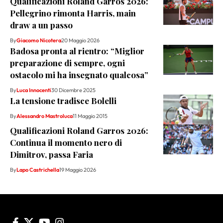
Qualificazioni Roland Garros 2026:
Pellegrino rimonta Harris, main
draw a un passo
By
Giacomo Nicotera
20 Maggio 2026
Badosa pronta al rientro: “Miglior
preparazione di sempre, ogni
ostacolo mi ha insegnato qualcosa”
By
Luca Innocenti
30 Dicembre 2025
La tensione tradisce Bolelli
By
Alessandro Mastroluca
11 Maggio 2015
Qualificazioni Roland Garros 2026:
Continua il momento nero di
Dimitrov, passa Faria
By
Lapo Castrichella
19 Maggio 2026