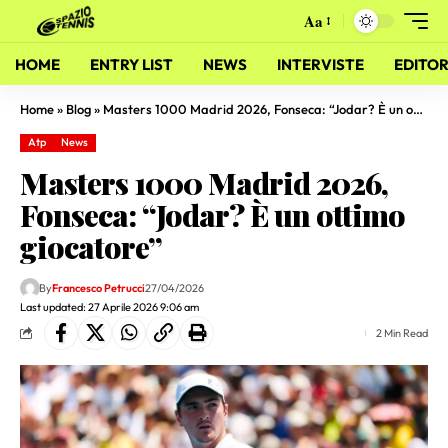
Aa
HOME
ENTRY LIST
NEWS
INTERVISTE
EDITOR
Home
»
Blog
»
Masters 1000 Madrid 2026, Fonseca: “Jodar? È un ottimo giocatore”
Atp
News
Masters 1000 Madrid 2026,
Fonseca: “Jodar? È un ottimo
giocatore”
By
Francesco Petrucci
27/04/2026
Last updated: 27 Aprile 2026 9:06 am
2 Min Read