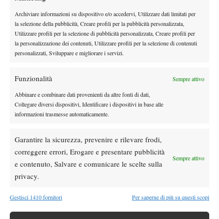
DI TENDENZA
Archiviare informazioni su dispositivo e/o accedervi, Utilizzare dati limitati per
la selezione della pubblicità, Creare profili per la pubblicità personalizzata,
Atp
News
Utilizzare profili per la selezione di pubblicità personalizzata, Creare profili per
Ritiro Alcaraz da Cincinnati, US Open a
la personalizzazione dei contenuti, Utilizzare profili per la selezione di contenuti
rischio?
personalizzati, Sviluppare e migliorare i servizi.
Atp
News
Funzionalità
Sempre attivo
Masters 1000 Montreal 2026: cade un altro
Abbinare e combinare dati provenienti da altre fonti di dati,
italiano, Sonego subito fuori
Collegare diversi dispositivi, Identificare i dispositivi in base alle
informazioni trasmesse automaticamente.
Atp
News
Draper torna in campo ma si arrende ad
Garantire la sicurezza, prevenire e rilevare frodi,
Atmane: lacrime a Montreal dopo il rientro
correggere errori, Erogare e presentare pubblicità
Sempre attivo
e contenuto, Salvare e comunicare le scelte sulla
privacy.
Atp
News
Masters 1000 Montreal 2026: programma,
Gestisci 1410 fornitori
Per saperne di più su questi scopi
orari e ordine di gioco di mercoledì 5
agosto con Musetti in campo