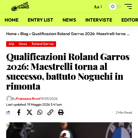
Aa
HOME
ENTRY LIST
NEWS
INTERVISTE
EDITOR
Home
»
Blog
»
Qualificazioni Roland Garros 2026: Maestrelli torna al successo, battuto Noguchi in rimonta
Atp
News
Roland Garros
Qualificazioni Roland Garros
2026: Maestrelli torna al
successo, battuto Noguchi in
rimonta
By
Francesco Bruni
19/05/2026
Last updated: 19 Maggio 2026 3:41 pm
2 Min Read