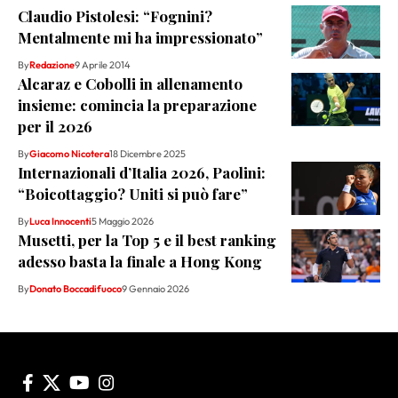
Claudio Pistolesi: “Fognini?
Mentalmente mi ha impressionato”
By
Redazione
9 Aprile 2014
Alcaraz e Cobolli in allenamento
insieme: comincia la preparazione
per il 2026
By
Giacomo Nicotera
18 Dicembre 2025
Internazionali d’Italia 2026, Paolini:
“Boicottaggio? Uniti si può fare”
By
Luca Innocenti
5 Maggio 2026
Musetti, per la Top 5 e il best ranking
adesso basta la finale a Hong Kong
By
Donato Boccadifuoco
9 Gennaio 2026