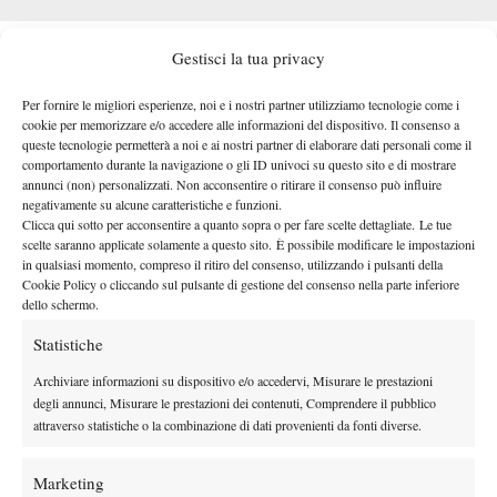
Il primo set sul Campo 9 dello Stade Roland Garros sembrava
Gestisci la tua privacy
essere iniziato in modo positivo per Maestrelli, che nel quinto
La
game era riuscito a centrare il primo break della partita.
Per fornire le migliori esperienze, noi e i nostri partner utilizziamo tecnologie come i
situazione, però, è andata via via precipitando
: Noguchi,
cookie per memorizzare e/o accedere alle informazioni del dispositivo. Il consenso a
queste tecnologie permetterà a noi e ai nostri partner di elaborare dati personali come il
infatti, è riuscito a strappare la battuta all’azzurro per due volte
comportamento durante la navigazione o gli ID univoci su questo sito e di mostrare
consecutive, chiudendo rapidamente il parziale.
annunci (non) personalizzati. Non acconsentire o ritirare il consenso può influire
negativamente su alcune caratteristiche e funzioni.
Nel secondo set, dopo due scambi di break e diversi turni di
Clicca qui sotto per acconsentire a quanto sopra o per fare scelte dettagliate. Le tue
Maestrelli sale in cattedra e
battuta rapidi da entrambe le parti,
scelte saranno applicate solamente a questo sito. È possibile modificare le impostazioni
conquista il tie-break con fatica e cuore.
cambia
Da lì
in qualsiasi momento, compreso il ritiro del consenso, utilizzando i pulsanti della
Cookie Policy o cliccando sul pulsante di gestione del consenso nella parte inferiore
completamente l’inerzia del match
e, con il tennista toscano
dello schermo.
ormai al comando nel terzo parziale, arriva il game, set and
Statistiche
match che vale il passaggio al secondo turno, dove affronterà il
Midon e Carballes Baena.
vincente della sfida tra
Archiviare informazioni su dispositivo e/o accedervi, Misurare le prestazioni
degli annunci, Misurare le prestazioni dei contenuti, Comprendere il pubblico
attraverso statistiche o la combinazione di dati provenienti da fonti diverse.
Marketing