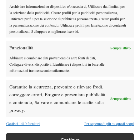
Archiviare informazioni su dispositivo e/o accedervi, Utilizzare dati limitati per
DI TENDENZA
la selezione della pubblicità, Creare profili per la pubblicità personalizzata,
Utilizzare profili per la selezione di pubblicità personalizzata, Creare profili per
News
Wta
la personalizzazione dei contenuti, Utilizzare profili per la selezione di contenuti
Swiatek seconda per percentuale di vittorie
personalizzati, Sviluppare e migliorare i servizi.
nei 1000: davanti a lei solo Serena Williams
Funzionalità
Sempre attivo
Atp
News
Abbinare e combinare dati provenienti da altre fonti di dati,
Masters 1000 Montreal 2026: ritiro per
Collegare diversi dispositivi, Identificare i dispositivi in base alle
Shapovalov contro Svajda, motivo e cosa
informazioni trasmesse automaticamente.
succede con le scommesse
Entry List
Garantire la sicurezza, prevenire e rilevare frodi,
Entry List qualificazioni Us Open maschile e
correggere errori, Erogare e presentare pubblicità
Sempre attivo
femminile: partecipanti e italiani impegnati
e contenuto, Salvare e comunicare le scelte sulla
privacy.
Atp
News
Gestisci 1410 fornitori
Per saperne di più su questi scopi
Jodar dopo la finale di Washington: “Mi sono
fatto un po’ male al polso, spero non sia
niente di grave”
Continua