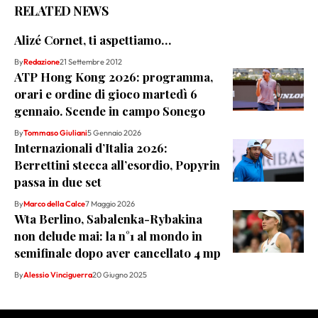
RELATED NEWS
Alizé Cornet, ti aspettiamo…
By
Redazione
21 Settembre 2012
ATP Hong Kong 2026: programma,
orari e ordine di gioco martedì 6
gennaio. Scende in campo Sonego
By
Tommaso Giuliani
5 Gennaio 2026
Internazionali d’Italia 2026:
Berrettini stecca all’esordio, Popyrin
passa in due set
By
Marco della Calce
7 Maggio 2026
Wta Berlino, Sabalenka-Rybakina
non delude mai: la n°1 al mondo in
semifinale dopo aver cancellato 4 mp
By
Alessio Vinciguerra
20 Giugno 2025