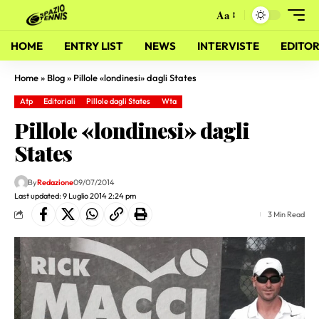
Aa
HOME
ENTRY LIST
NEWS
INTERVISTE
EDITOR
Home
»
Blog
»
Pillole «londinesi» dagli States
Atp
Editoriali
Pillole dagli States
Wta
Pillole «londinesi» dagli
States
By
Redazione
09/07/2014
Last updated: 9 Luglio 2014 2:24 pm
3 Min Read