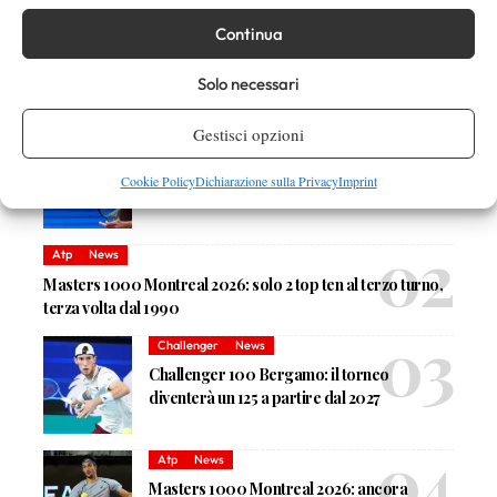
Devi essere
connesso
per inviare un commento.
Continua
Solo necessari
DI TENDENZA
Gestisci opzioni
Atp
News
Masters 1000 Montreal 2026: Darderi
Cookie Policy
Dichiarazione sulla Privacy
Imprint
Shang inizia in ritardo per pioggia
Atp
News
Masters 1000 Montreal 2026: solo 2 top ten al terzo turno,
terza volta dal 1990
Challenger
News
Challenger 100 Bergamo: il torneo
diventerà un 125 a partire dal 2027
Atp
News
Masters 1000 Montreal 2026: ancora