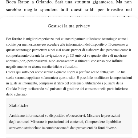
Boca Raton a Orlando. Sarà una struttura gigantesca. Ma non
sarebbe meglio spendere tutti questi soldi per investire nei
giovani?), così come la vedo nello stile di gioco impostato. Tutti
fanno parecchie cose buone, ma nulla di eccezionale.
Gestisci la tua privacy
Parliamo anche di tennis femminile. Le cose sono un po’ più
Per fornire le migliori esperienze, noi e i nostri partner utilizziamo tecnologie come i
rassicuranti: la Keys ha le carte in regola per diventare top ten e
cookie per memorizzare e/o accedere alle informazioni del dispositivo. Il consenso a
Lauren Davis promette bene. Si fanno poi largo le più giovani
queste tecnologie permetterà a noi e ai nostri partner di elaborare dati personali come il
con Tornado Alicia Black in prima fila. Abbiamo avuto tanti
comportamento durante la navigazione o gli ID univoci su questo sito e di mostrare
annunci (non) personalizzati. Non acconsentire o ritirare il consenso può influire
ragazzi che si sono allenati con la USTA i quali, infelici della
negativamente su alcune caratteristiche e funzioni.
situazione di allenamento, preferivano venire a giocare da noi
Clicca qui sotto per acconsentire a quanto sopra o per fare scelte dettagliate. Le tue
scelte saranno applicate solamente a questo sito. È possibile modificare le impostazioni
alla «Rick Macci» o in altre accademie private. Io continuo
in qualsiasi momento, compreso il ritiro del consenso, utilizzando i pulsanti della
comunque a credere che la USTA troverà la strada e torneràa
Cookie Policy o cliccando sul pulsante di gestione del consenso nella parte inferiore
sfornare campioni come in passato.
dello schermo.
Diciamo anche che il recente Wimbledon Junior ha lasciato
Statistiche
intravedere buoni risultati con tre statunitensi su quattro in
Archiviare informazioni su dispositivo e/o accedervi, Misurare le prestazioni
semifinale nel maschile, con la vittoria finale di Noah Rubin…
degli annunci, Misurare le prestazioni dei contenuti, Comprendere il pubblico
So già che volete sapere qualcosa su Serena Williams. Purtroppo
attraverso statistiche o la combinazione di dati provenienti da fonti diverse.
non si sa molto, anche se tutti i canali televisivi sportivi (e non)