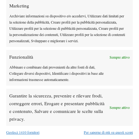
continuano a parlare di quanto accaduto in quel famoso doppio.
Marketing
Si fanno tante ipotesi, certezze però non ve ne sono.
Archiviare informazioni su dispositivo e/o accedervi, Utilizzare dati limitati per
Situazione complicata (e ricca di aspre polemiche) anche per
la selezione della pubblicità, Creare profili per la pubblicità personalizzata,
Patrick McEnroe, che ha commentato in diretta televisiva con il
Utilizzare profili per la selezione di pubblicità personalizzata, Creare profili per
fratello John la finale di Wimbledon su ESPN. Nulla di strano, se
la personalizzazione dei contenuti, Utilizzare profili per la selezione di contenuti
non fosse che Patrick è il General Manager of USTA Player
personalizzati, Sviluppare e migliorare i servizi.
Development e contemporaneamente a Federer-Djokovic si stava
disputando la finale junior tra due statunitensi: Rubin e Kozlov.
Funzionalità
Sempre attivo
Abbinare e combinare dati provenienti da altre fonti di dati,
Collegare diversi dispositivi, Identificare i dispositivi in base alle
informazioni trasmesse automaticamente.
TAGGED:
Giampaolo Mauti
Patrick McEnroe
Pillole dagli States
Rick Macci
Serena Williams
Garantire la sicurezza, prevenire e rilevare frodi,
correggere errori, Erogare e presentare pubblicità
Sempre attivo
e contenuto, Salvare e comunicare le scelte sulla
privacy.
Gestisci 1410 fornitori
Per saperne di più su questi scopi
Nessun commento