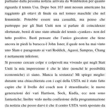
partiamo dalla pessima notizia arrivata da Wimbledon per quanto
riguarda il tennis Usa. Dopo ben 103 anni nessun americano ha
raggiunto gli ottavi di finale sia nel torneo maschile che nel
femminile. Potrebbe essere una casualità, ma penso che
purtroppo per gli Stati Uniti non si parlare di coincidenze
sfortunate, bensì di uno stato attuale del tennis «yankee» non del
tutto positivo. Basti pensare che l’unico giocatore che tiene
ancora in piedi la baracca è John Isner, il quale non ha mai vinto
uno Slam e paragonato ai vari Roddick, Agassi, Sampras, Chang
è nettamente inferiore.
Si possono cercare colpe e colpevoli ma vivendo qui negli Stati
Uniti la mia impressione è che le idee (nonché le possibilità
economiche) ci siano. Manca la sostanza! Mi spiego meglio:
durante una chiacchierata con i capi della USTA mi è stato fatto
capire che il livello dei coach non è straordinario; le nuove
generazioni dei vari Harrison, Sock, Kudla, ecc non sono
fantastiche; Inoltre vedo molta confusione della programmazione
(la notizia che posso darvi è che il centro USTA verrà spostato da