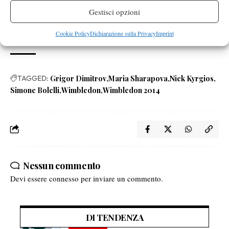
pare tornata normale. Ma non doveva smettere secondo tanti
Gestisci opzioni
scienziati del tennis? Dovesse vincere Wimbledon (comunque
difficile) riderei ininterrottamente per circa 28-30 ore.
Cookie Policy
Dichiarazione sulla Privacy
Imprint
TAGGED:
Grigor Dimitrov
Maria Sharapova
Nick Kyrgios
Simone Bolelli
Wimbledon
Wimbledon 2014
Nessun commento
Devi essere
connesso
per inviare un commento.
DI TENDENZA