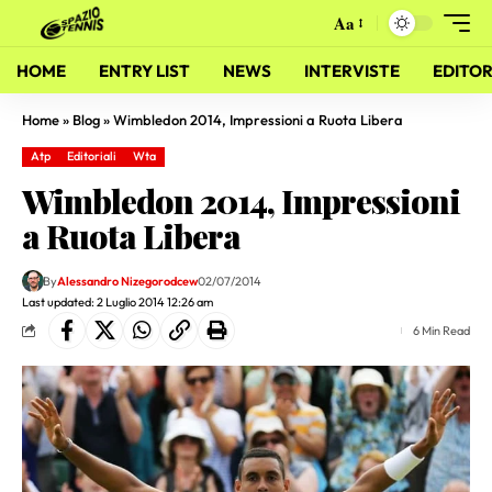
Aa
HOME
ENTRY LIST
NEWS
INTERVISTE
EDITOR
Home
»
Blog
»
Wimbledon 2014, Impressioni a Ruota Libera
Atp
Editoriali
Wta
Wimbledon 2014, Impressioni
a Ruota Libera
By
Alessandro Nizegorodcew
02/07/2014
Last updated: 2 Luglio 2014 12:26 am
6 Min Read