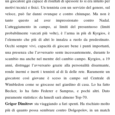
un giocatore già capace di risultati di spessore lo si era intuito per
motivi tecnici e fisici. Un tennista con un servizio del genere, sul
veloce, può far danni ovunque e contro chiunque. Ma non è
tanto questo ad aver impressionato contro Nadal.
L’atteggiamento in campo, ai limiti del presuntuoso (limiti
probabilmente varcati più volte), è l’arma in più di Kyrgios, è
l’elemento che più di altri lo innalza a ruolo da predestinato.
Occhi sempre vivi, capacità di giocare bene i punti importanti,
una presenza che l’avversario sente incessantemente, durante lo
scambio ma anche nel mentre del cambio campo. Kyrgios, a 19
anni, distrugge l’avversario grazie alla personalità disarmante,
rende inermi e inerti i tennisti al di là delle rete. Raramente un
giocatore così giovane è sceso in campo sul Centrale di
Wimbledon come se giocasse nel giardino di casa. Lo ha fatto
Becker, lo ha fatto Federer e Sampras, e pochi altri. Dato
puramente statistico: da lunedì sarà almeno Top-70.
Grigor Dimitrov
sta viaggiando a fari spenti. Ha rischiato molto
più di quanto possa sembrare contro Dolgopolov, in un match