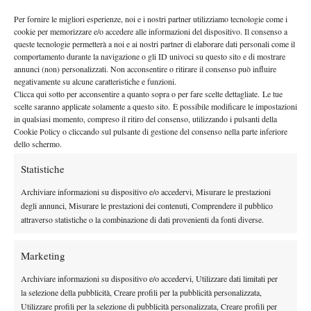
impossibile.
Per fornire le migliori esperienze, noi e i nostri partner utilizziamo tecnologie come i
Maria Sharapova
La sconfitta di
ha dimostrato che la russa da
cookie per memorizzare e/o accedere alle informazioni del dispositivo. Il consenso a
alcuni mesi sta giocando benino ma non benissimo, salvata
queste tecnologie permetterà a noi e ai nostri partner di elaborare dati personali come il
sempre da una solidità mentale praticamente introvabile nel
comportamento durante la navigazione o gli ID univoci su questo sito e di mostrare
annunci (non) personalizzati. Non acconsentire o ritirare il consenso può influire
tennis femminile. Oggi è mancata, per la prima volta da molto
negativamente su alcune caratteristiche e funzioni.
tempo, la forza psicologica superiore all’avversaria. E la sconfitta
Clicca qui sotto per acconsentire a quanto sopra o per fare scelte dettagliate. Le tue
scelte saranno applicate solamente a questo sito. È possibile modificare le impostazioni
è giunta inevitabile. Troppi alti e bassi tecnici all’interno della
in qualsiasi momento, compreso il ritiro del consenso, utilizzando i pulsanti della
stessa partita, troppe rimonte complicate da dover affrontare. Non
Cookie Policy o cliccando sul pulsante di gestione del consenso nella parte inferiore
è sempre domenica. Sembra assurdo dirlo per la campionessa
dello schermo.
dell’ultimo Roland Garros, ma qualcosa va riordinato nel suo
Statistiche
tennis.
Archiviare informazioni su dispositivo e/o accedervi, Misurare le prestazioni
Lucie Safarova
Il tennis di
è sempre stato splendido. Colpi
degli annunci, Misurare le prestazioni dei contenuti, Comprendere il pubblico
puliti, diritto mancino devastante, servizio (se in giornata) bello
attraverso statistiche o la combinazione di dati provenienti da fonti diverse.
ed efficace. Slice da sinistra su erba imprendibile. Il suo gioco e
le sue capacità non sono mai state messe in discussione da alcun
Marketing
addetto ai lavori, anche se qualcuno ogni tanto ha dei dubbi: il
Archiviare informazioni su dispositivo e/o accedervi, Utilizzare dati limitati per
suo nome è Lucie Safarova, unica vera avversaria di se stessa. In
la selezione della pubblicità, Creare profili per la pubblicità personalizzata,
semifinale a Wimbledon, per qualità potrebbe anche vincere il
Utilizzare profili per la selezione di pubblicità personalizzata, Creare profili per