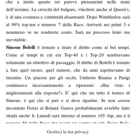
che a inizio quarto set pareva pienamente nelle mani
dell’ucraino. La crescita del bulgaro, vincitore anche al Queen’s,
è di una costanza e continuità disarmanti. Dopo Wimbledon sarà
al 99% top-ten e numero 7 della Race. Arriverà nei primi 5 e
nemmeno ve ne renderete conto. Sarà un processo lento ma
inevitabile.
Simone Bolelli
è tornato a tirare il diritto come ai bei tempi.
Come ai tempi in cui era Top-40 e i Top-20 sembravano
solamente un obiettivo di passaggio. Il diritto di Bolelli è tornato
a fare quel suono, quel rumore, che da anni aspettavamo di
risentire. Un piacere per gli occhi. Umberto Rianna a Parigi
continuava incessantemente a ripetermi: «Hai visto i
miglioramenti alla risposta?» E’ qui che sta tutto il torneo di
Simone, è qui che si può e si deve ripartire. Se non avesse
incontrato Ferrer al Roland Garros probabilmente avrebbe fatto
strada anche lì. Lunedì sarà intorno al numero 105 Atp, ma è il
numero 50 della Race che regala un sorriso in più. Forza Bole,
puntiamo ai Top-30 entro fine 2014. Difficile ma non
Gestisci la tua privacy