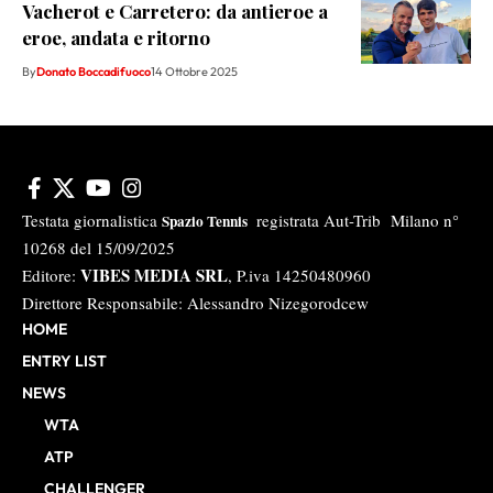
Vacherot e Carretero: da antieroe a
eroe, andata e ritorno
By
Donato Boccadifuoco
14 Ottobre 2025
Testata giornalistica
registrata Aut-Trib Milano n°
Spazio Tennis
10268 del 15/09/2025
VIBES MEDIA SRL
Editore:
, P.iva 14250480960
Direttore Responsabile: Alessandro Nizegorodcew
HOME
ENTRY LIST
NEWS
WTA
ATP
CHALLENGER