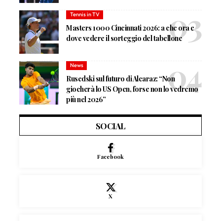
Tennis in TV
Masters 1000 Cincinnati 2026: a che ora e
dove vedere il sorteggio del tabellone
News
Rusedski sul futuro di Alcaraz: “Non
giocherà lo US Open, forse non lo vedremo
più nel 2026”
SOCIAL
Facebook
X