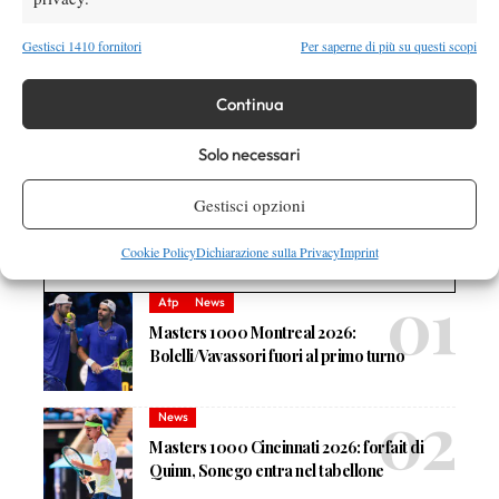
Gestisci 1410 fornitori
Per saperne di più su questi scopi
Continua
TAGGED:
Primo Piano
Solo necessari
Gestisci opzioni
Cookie Policy
Dichiarazione sulla Privacy
Imprint
DI TENDENZA
Atp
News
Masters 1000 Montreal 2026:
Bolelli/Vavassori fuori al primo turno
News
Masters 1000 Cincinnati 2026: forfait di
Quinn, Sonego entra nel tabellone