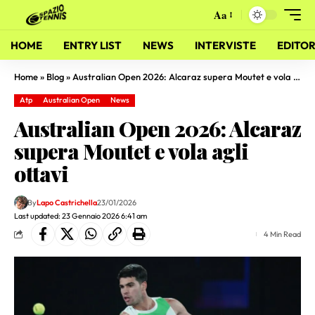
Aa
HOME
ENTRY LIST
NEWS
INTERVISTE
EDITOR
Home
»
Blog
»
Australian Open 2026: Alcaraz supera Moutet e vola agli ottavi
Atp
Australian Open
News
Australian Open 2026: Alcaraz
supera Moutet e vola agli
ottavi
By
Lapo Castrichella
23/01/2026
Last updated: 23 Gennaio 2026 6:41 am
4 Min Read