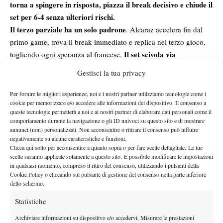
torna a spingere in risposta, piazza il break decisivo e chiude il
set per 6-4 senza ulteriori rischi.
Il terzo parziale ha un solo padrone
. Alcaraz accelera fin dal
primo game, trova il break immediato e replica nel terzo gioco,
Il set scivola via
togliendo ogni speranza al francese.
rapidamente e si chiude 6-1, con lo spagnolo che amministra
Gestisci la tua privacy
senza problemi fino al match point.
LE PAROLE DI ALCARAZ
Per fornire le migliori esperienze, noi e i nostri partner utilizziamo tecnologie come i
cookie per memorizzare e/o accedere alle informazioni del dispositivo. Il consenso a
Alcaraz
Carlos
ai microfoni post partita, ha parlato così del
queste tecnologie permetterà a noi e ai nostri partner di elaborare dati personali come il
comportamento durante la navigazione o gli ID univoci su questo sito e di mostrare
match:
“
Non è mai facile giocare contro Corentin
, non sai mai
annunci (non) personalizzati. Non acconsentire o ritirare il consenso può influire
quello che può fare, non è scontato preparare la partita contro
negativamente su alcune caratteristiche e funzioni.
Clicca qui sotto per acconsentire a quanto sopra o per fare scelte dettagliate. Le tue
di lui, sono felice di come ho gestito”.
‘Carlitos’
ha analizzato
scelte saranno applicate solamente a questo sito. È possibile modificare le impostazioni
anche le tante palle corte eseguite dal francese, in modo
in qualsiasi momento, compreso il ritiro del consenso, utilizzando i pulsanti della
scherzoso:
“A un certo punto, verso la fine del terzo set, ho detto
Cookie Policy o cliccando sul pulsante di gestione del consenso nella parte inferiore
dello schermo.
al mio team:
‘ok, basta, io non corro più’
. C’erano troppe palle
corte, ero stanco di andare avanti e indietro verso la rete. Alla
Statistiche
fine non ho nemmeno vinto quella “sfida” di palle corte, ma fa
Archiviare informazioni su dispositivo e/o accedervi, Misurare le prestazioni