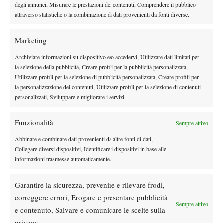
parte del gioco”.
degli annunci, Misurare le prestazioni dei contenuti, Comprendere il pubblico
Tommy Paul
Sul prossimo avversario
:
“Abbiamo già giocato
attraverso statistiche o la combinazione di dati provenienti da fonti diverse.
diverse volte e so che è sempre difficile affrontarlo. Sul cemento
gioca un grande tennis, ha molto tocco e usa bene anche il back
Marketing
di rovescio. I nostri match sono sempre stati di alto livello,
Archiviare informazioni su dispositivo e/o accedervi, Utilizzare dati limitati per
quindi credo che il pubblico si divertirà.
Domani mi prenderò
la selezione della pubblicità, Creare profili per la pubblicità personalizzata,
un giorno di pausa e poi mi preparerò al meglio per
Utilizzare profili per la selezione di pubblicità personalizzata, Creare profili per
la personalizzazione dei contenuti, Utilizzare profili per la selezione di contenuti
domenica”.
personalizzati, Sviluppare e migliorare i servizi.
One Point Slam
E infine, non è mancato il riferimento al
:
“È
stato molto divertente. È bello condividere il campo con tanti
Funzionalità
Sempre attivo
giocatori diversi, anche amatori.
Farlo all’inizio del torneo è
stata un’ottima idea secondo me
. È il secondo anno dell’evento,
Abbinare e combinare dati provenienti da altre fonti di dati,
Collegare diversi dispositivi, Identificare i dispositivi in base alle
ma il primo in cui era strutturato così, e si vede che sta
informazioni trasmesse automaticamente.
crescendo: credo che ogni anno andrà sempre meglio”
. Carlos è
vittoria dell’amatore Jordan Smith:
felice della
“Sicuramente
Garantire la sicurezza, prevenire e rilevare frodi,
non ci aspettavamo che vincesse un amatore,
ma Jordan Smith
correggere errori, Erogare e presentare pubblicità
ha meritato. C’erano tanti giocatori a guardare, tutti curiosi di
Sempre attivo
e contenuto, Salvare e comunicare le scelte sulla
vedere cosa sarebbe successo”.
privacy.