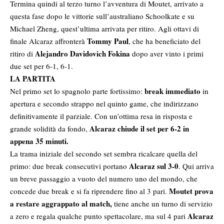
Termina quindi al terzo turno l’avventura di Moutet, arrivato a
questa fase dopo le vittorie sull’australiano Schoolkate e su
Michael Zheng, quest’ultima arrivata per ritiro. Agli ottavi di
Tommy Paul
finale Alcaraz affronterà
, che ha beneficiato del
Alejandro Davidovich Fokina
ritiro di
dopo aver vinto i primi
due set per 6-1, 6-1.
LA PARTITA
break immediato
Nel primo set lo spagnolo parte fortissimo:
in
apertura e secondo strappo nel quinto game, che indirizzano
definitivamente il parziale. Con un’ottima resa in risposta e
Alcaraz chiude il set per 6-2 in
grande solidità da fondo,
appena 35 minuti.
La trama iniziale del secondo set sembra ricalcare quella del
Alcaraz sul 3-0
primo: due break consecutivi portano
. Qui arriva
un breve passaggio a vuoto del numero uno del mondo, che
Moutet prova
concede due break e si fa riprendere fino al 3 pari.
a restare aggrappato al match,
tiene anche un turno di servizio
Alcaraz
a zero e regala qualche punto spettacolare, ma sul 4 pari