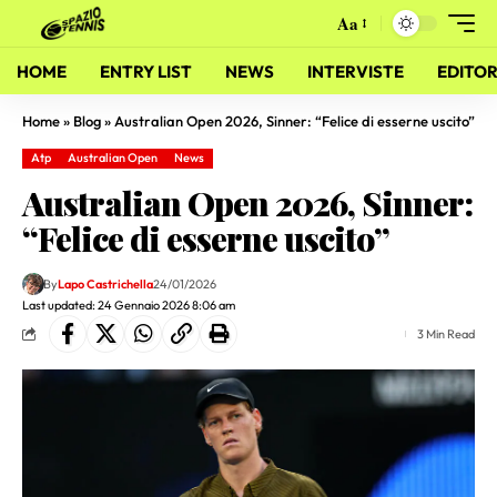
Aa
HOME
ENTRY LIST
NEWS
INTERVISTE
EDITOR
Home
»
Blog
»
Australian Open 2026, Sinner: “Felice di esserne uscito”
Atp
Australian Open
News
Australian Open 2026, Sinner:
“Felice di esserne uscito”
By
Lapo Castrichella
24/01/2026
Last updated: 24 Gennaio 2026 8:06 am
3 Min Read