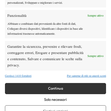
campo con una mentalità positiva possono succedere più cose
personalizzati, Sviluppare e migliorare i servizi.
positive
, e sei più disposto ad accettarle. Se entri negativo,
spesso arrivano più cose negative.
Sono contento del mio
Funzionalità
Sempre attivo
atteggiamento, della mia mentalità e, alla fine, del risultato, che
Abbinare e combinare dati provenienti da altre fonti di dati,
è sicuramente positivo”.
Collegare diversi dispositivi, Identificare i dispositivi in base alle
informazioni trasmesse automaticamente.
Garantire la sicurezza, prevenire e rilevare frodi,
correggere errori, Erogare e presentare pubblicità
Sempre attivo
e contenuto, Salvare e comunicare le scelte sulla
DI TENDENZA
privacy.
News
Gestisci 1410 fornitori
Per saperne di più su questi scopi
Dalle porte dell’eliminazione alla gloria:
Norrie scrive la sua favola a Montreal,
rimonta folle su de Minaur
Continua
News
Wta
Solo necessari
Paolini salta il WTA 1000 di Cincinnati, non
difenderà la finale del 2025
Gestisci opzioni