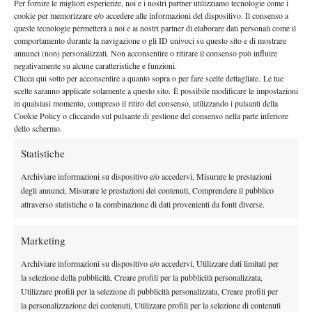
Luciano Darderi
opposto a
:
“Per il prossimo match vedremo
Per fornire le migliori esperienze, noi e i nostri partner utilizziamo tecnologie come i
cookie per memorizzare e/o accedere alle informazioni del dispositivo. Il consenso a
cosa arriverà, ma sono molto contento.
Ci sarà sicuramente
queste tecnologie permetterà a noi e ai nostri partner di elaborare dati personali come il
almeno un italiano nei quarti di finale
e avere questo privilegio
comportamento durante la navigazione o gli ID univoci su questo sito e di mostrare
in uno Slam
è una cosa bellissima, sia per noi che per l’Italia”.
annunci (non) personalizzati. Non acconsentire o ritirare il consenso può influire
negativamente su alcune caratteristiche e funzioni.
L’IMPORTANZA DELLA PREPARAZIONE A
Clicca qui sotto per acconsentire a quanto sopra o per fare scelte dettagliate. Le tue
DUBAI
scelte saranno applicate solamente a questo sito. È possibile modificare le impostazioni
in qualsiasi momento, compreso il ritiro del consenso, utilizzando i pulsanti della
Nel corso della conferenza, l’altoatesino ha parlato anche
Cookie Policy o cliccando sul pulsante di gestione del consenso nella parte inferiore
dello schermo.
Dubai durante l’off-
dell’importanza della preparazione svolta a
season:
“Andare a Dubai ha un motivo preciso, le condizioni
Statistiche
climatiche sono più simili a quelle australiane. Anche se
Archiviare informazioni su dispositivo e/o accedervi, Misurare le prestazioni
quest’anno non faceva caldo come negli anni scorsi,
è
degli annunci, Misurare le prestazioni dei contenuti, Comprendere il pubblico
comunque molto utile per ambientarsi a temperature che in
attraverso statistiche o la combinazione di dati provenienti da fonti diverse.
Europa, in quel periodo, non ci sono”.
L’ESSERE POSITIVO
Marketing
Archiviare informazioni su dispositivo e/o accedervi, Utilizzare dati limitati per
mentalità
In chiusura, un passaggio sulla
:
“Sicuramente c’è
la selezione della pubblicità, Creare profili per la pubblicità personalizzata,
stata anche una dose di fortuna, ma so quanto lavoro faccio da
Utilizzare profili per la selezione di pubblicità personalizzata, Creare profili per
anni. Non sempre riesci a trovare una soluzione, però
se entri in
la personalizzazione dei contenuti, Utilizzare profili per la selezione di contenuti