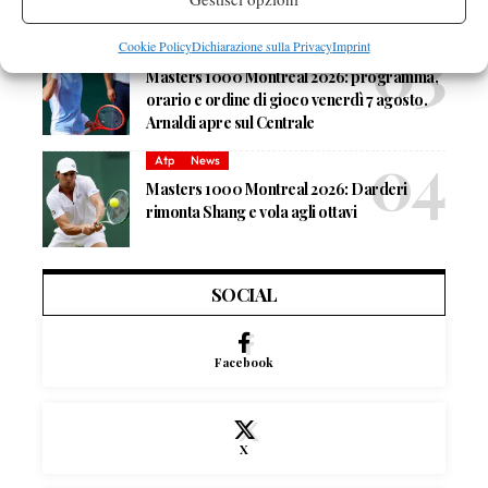
Cookie Policy
Dichiarazione sulla Privacy
Imprint
Atp
News
Masters 1000 Montreal 2026: programma,
orario e ordine di gioco venerdì 7 agosto.
Arnaldi apre sul Centrale
Atp
News
Masters 1000 Montreal 2026: Darderi
rimonta Shang e vola agli ottavi
SOCIAL
Facebook
X