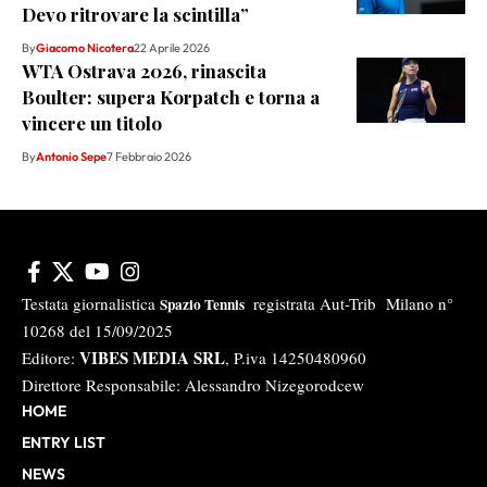
Devo ritrovare la scintilla”
By
Giacomo Nicotera
22 Aprile 2026
WTA Ostrava 2026, rinascita
Boulter: supera Korpatch e torna a
vincere un titolo
By
Antonio Sepe
7 Febbraio 2026
Testata giornalistica
registrata Aut-Trib Milano n°
Spazio Tennis
10268 del 15/09/2025
VIBES MEDIA SRL
Editore:
, P.iva 14250480960
Direttore Responsabile: Alessandro Nizegorodcew
HOME
ENTRY LIST
NEWS