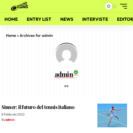
HOME
ENTRY LIST
NEWS
INTERVISTE
EDITOR
Home
»
Archives for admin
admin
Sinner: il futuro del tennis italiano
8 Febbraio 2022
By
admin