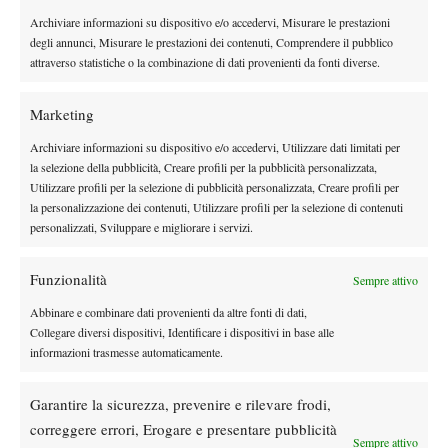
22 Aprile 2019
Archiviare informazioni su dispositivo e/o accedervi, Misurare le prestazioni
By
admin
degli annunci, Misurare le prestazioni dei contenuti, Comprendere il pubblico
attraverso statistiche o la combinazione di dati provenienti da fonti diverse.
Riflessioni sull’ITF World Tennis Tour: cosa va e cosa non va
12 Aprile 2019
Marketing
By
admin
Archiviare informazioni su dispositivo e/o accedervi, Utilizzare dati limitati per
la selezione della pubblicità, Creare profili per la pubblicità personalizzata,
Scofield’s Corner – David Ferrer, un esempio anche
Utilizzare profili per la selezione di pubblicità personalizzata, Creare profili per
nell’addio
la personalizzazione dei contenuti, Utilizzare profili per la selezione di contenuti
27 Marzo 2019
personalizzati, Sviluppare e migliorare i servizi.
By
admin
Funzionalità
Sempre attivo
Facebook
Abbinare e combinare dati provenienti da altre fonti di dati,
Collegare diversi dispositivi, Identificare i dispositivi in base alle
informazioni trasmesse automaticamente.
X
Garantire la sicurezza, prevenire e rilevare frodi,
correggere errori, Erogare e presentare pubblicità
Sempre attivo