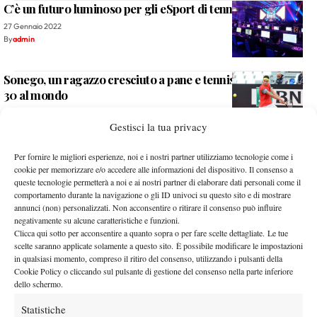
C’è un futuro luminoso per gli eSport di tennis?
27 Gennaio 2022
By
admin
Sonego, un ragazzo cresciuto a pane e tennis ora nei primi
30 al mondo
19 Gennaio 2022
Gestisci la tua privacy
By
admin
Scofield’s Corner – Prize money: ha ancora senso la parità
Per fornire le migliori esperienze, noi e i nostri partner utilizziamo tecnologie come i
di montepremi?
cookie per memorizzare e/o accedere alle informazioni del dispositivo. Il consenso a
queste tecnologie permetterà a noi e ai nostri partner di elaborare dati personali come il
7 Giugno 2019
comportamento durante la navigazione o gli ID univoci su questo sito e di mostrare
By
admin
annunci (non) personalizzati. Non acconsentire o ritirare il consenso può influire
negativamente su alcune caratteristiche e funzioni.
Scofield’s Corner – Gioie e dolori del giovane Nick
Clicca qui sotto per acconsentire a quanto sopra o per fare scelte dettagliate. Le tue
scelte saranno applicate solamente a questo sito. È possibile modificare le impostazioni
26 Maggio 2019
in qualsiasi momento, compreso il ritiro del consenso, utilizzando i pulsanti della
By
admin
Cookie Policy o cliccando sul pulsante di gestione del consenso nella parte inferiore
dello schermo.
Scofield’s Corner – L’importanza di Fognini, senza se e
Statistiche
senza ma