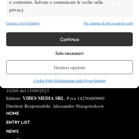
e contenuto, Salvare e comunicare le scelte sulla
Instagram
privacy.
Gestisci 1410 fornitori
Per saperne di più su questi scopi
Youtube
Continua
Solo necessari
Gestisci opzioni
Cookie Policy
Dichiarazione sulla Privacy
Imprint
Testata giornalistica
registrata Aut-Trib Milano n°
Spazio Tennis
10268 del 15/09/2025
VIBES MEDIA SRL
Editore:
, P.iva 14250480960
Direttore Responsabile: Alessandro Nizegorodcew
HOME
ENTRY LIST
NEWS