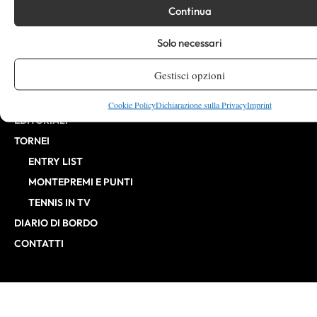
Continua
CHALLENGER
ITF
Solo necessari
BILLIE JEAN KING CUP
Gestisci opzioni
ATP FINALS
INTERVISTE
Cookie Policy
Dichiarazione sulla Privacy
Imprint
EDITORIALI
TORNEI
ENTRY LIST
MONTEPREMI E PUNTI
TENNIS IN TV
DIARIO DI BORDO
CONTATTI