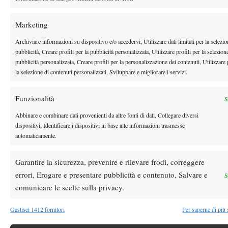
Marketing
Youtube
Archiviare informazioni su dispositivo e/o accedervi, Utilizzare dati limitati per la selezio
pubblicità, Creare profili per la pubblicità personalizzata, Utilizzare profili per la selezion
pubblicità personalizzata, Creare profili per la personalizzazione dei contenuti, Utilizzare 
la selezione di contenuti personalizzati, Sviluppare e migliorare i servizi.
Funzionalità
S
Abbinare e combinare dati provenienti da altre fonti di dati, Collegare diversi
Testata giornalistica
registrata Aut-Trib Milano n°
Spazio Tennis
dispositivi, Identificare i dispositivi in base alle informazioni trasmesse
10268 del 15/09/2025
automaticamente.
VIBES MEDIA SRL
Editore:
, P.iva 14250480960
Direttore Responsabile: Alessandro Nizegorodcew
Garantire la sicurezza, prevenire e rilevare frodi, correggere
HOME
errori, Erogare e presentare pubblicità e contenuto, Salvare e
S
ENTRY LIST
comunicare le scelte sulla privacy.
NEWS
Gestisci 1412 fornitori
Per saperne di più 
WTA
ATP