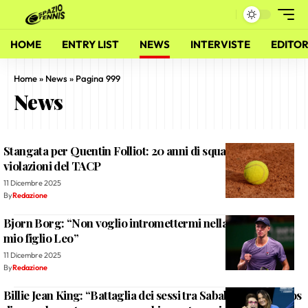
HOME
ENTRY LIST
NEWS
INTERVISTE
EDITOR
Home
»
News
»
Pagina 999
News
Stangata per Quentin Folliot: 20 anni di squalifica per
violazioni del TACP
11 Dicembre 2025
By
Redazione
Bjorn Borg: “Non voglio intromettermi nella carriera di
mio figlio Leo”
11 Dicembre 2025
By
Redazione
Billie Jean King: “Battaglia dei sessi tra Sabalenka e Kyrgios