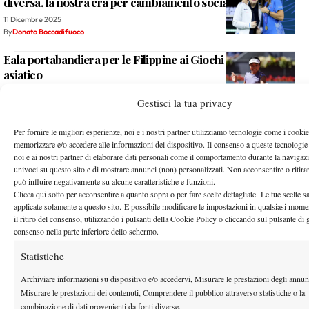
diversa, la nostra era per cambiamento sociale”
11 Dicembre 2025
By
Donato Boccadifuoco
Eala portabandiera per le Filippine ai Giochi del Sud-est
asiatico
11 Dicembre 2025
Gestisci la tua privacy
By
Redazione
Per fornire le migliori esperienze, noi e i nostri partner utilizziamo tecnologie come i cookie
memorizzare e/o accedere alle informazioni del dispositivo. Il consenso a queste tecnologie
2
…
997
998
999
1.000
1.001
…
1.266
noi e ai nostri partner di elaborare dati personali come il comportamento durante la navigaz
univoci su questo sito e di mostrare annunci (non) personalizzati. Non acconsentire o ritira
può influire negativamente su alcune caratteristiche e funzioni.
Facebook
Clicca qui sotto per acconsentire a quanto sopra o per fare scelte dettagliate. Le tue scelte 
applicate solamente a questo sito. È possibile modificare le impostazioni in qualsiasi mom
il ritiro del consenso, utilizzando i pulsanti della Cookie Policy o cliccando sul pulsante di 
consenso nella parte inferiore dello schermo.
X
Statistiche
Archiviare informazioni su dispositivo e/o accedervi, Misurare le prestazioni degli annun
Misurare le prestazioni dei contenuti, Comprendere il pubblico attraverso statistiche o la
Instagram
combinazione di dati provenienti da fonti diverse.