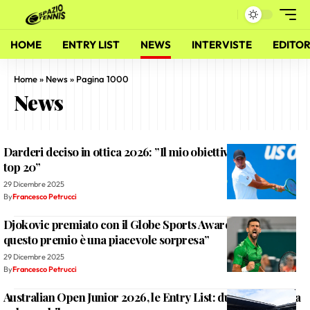
HOME
ENTRY LIST
NEWS
INTERVISTE
EDITOR
Home
»
News
»
Pagina 1000
News
Darderi deciso in ottica 2026: ”Il mio obiettivo è entrare in
top 20”
29 Dicembre 2025
By
Francesco Petrucci
Djokovic premiato con il Globe Sports Awards: ”Ricevere
questo premio è una piacevole sorpresa”
29 Dicembre 2025
By
Francesco Petrucci
Australian Open Junior 2026, le Entry List: due italiani al via