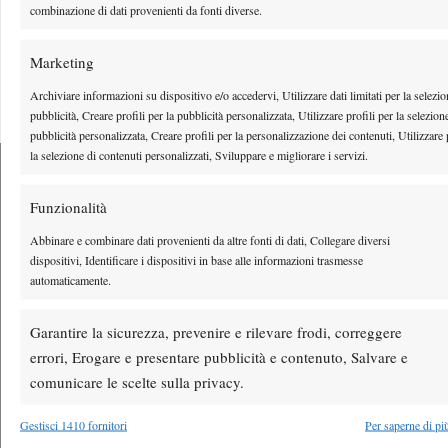
combinazione di dati provenienti da fonti diverse.
Youtube
Marketing
Archiviare informazioni su dispositivo e/o accedervi, Utilizzare dati limitati per la selezio
pubblicità, Creare profili per la pubblicità personalizzata, Utilizzare profili per la selezion
pubblicità personalizzata, Creare profili per la personalizzazione dei contenuti, Utilizzare 
la selezione di contenuti personalizzati, Sviluppare e migliorare i servizi.
Funzionalità
Testata giornalistica
registrata Aut-Trib Milano n°
Spazio Tennis
Abbinare e combinare dati provenienti da altre fonti di dati, Collegare diversi
10268 del 15/09/2025
dispositivi, Identificare i dispositivi in base alle informazioni trasmesse
VIBES MEDIA SRL
Editore:
, P.iva 14250480960
automaticamente.
Direttore Responsabile: Alessandro Nizegorodcew
HOME
Garantire la sicurezza, prevenire e rilevare frodi, correggere
errori, Erogare e presentare pubblicità e contenuto, Salvare e
ENTRY LIST
comunicare le scelte sulla privacy.
NEWS
WTA
Gestisci 1410 fornitori
Per saperne di pi
ATP