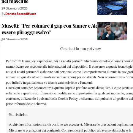
nel maschile
29 Dicembre 2025
By
Donato Boccadifuoco
Musetti: “Per colmare il gap con Sinner e Alcaraz devo
essere più aggressivo”
29 Dicembre 2025
By
Donato Boccadifuoco
Gestisci la tua privacy
Per fornire le migliori esperienze, noi e i nostri partner utilizziamo tecnologie come i cookie
2
…
998
999
1.000
1.001
1.002
…
1.302
memorizzare e/o accedere alle informazioni del dispositivo. Il consenso a queste tecnologie
noi e ai nostri partner di elaborare dati personali come il comportamento durante la navigaz
univoci su questo sito e di mostrare annunci (non) personalizzati. Non acconsentire o ritira
Facebook
può influire negativamente su alcune caratteristiche e funzioni.
Clicca qui sotto per acconsentire a quanto sopra o per fare scelte dettagliate. Le tue scelte s
solamente a questo sito. È possibile modificare le impostazioni in qualsiasi momento, compre
consenso, utilizzando i pulsanti della Cookie Policy o cliccando sul pulsante di gestione de
parte inferiore dello schermo.
X
Statistiche
Archiviare informazioni su dispositivo e/o accedervi, Misurare le prestazioni degli annun
Instagram
Misurare le prestazioni dei contenuti, Comprendere il pubblico attraverso statistiche o la