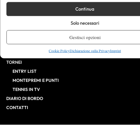
CHALLENGER
Continua
ITF
Solo necessari
BILLIE JEAN KING CUP
ATP FINALS
Gestisci opzioni
INTERVISTE
Cookie Policy
Dichiarazione sulla Privacy
Imprint
EDITORIALI
TORNEI
ENTRY LIST
MONTEPREMI E PUNTI
TENNIS IN TV
DIARIO DI BORDO
CONTATTI