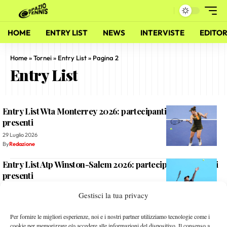
HOME
ENTRY LIST
NEWS
INTERVISTE
EDITOR
Home
»
Tornei
»
Entry List
»
Pagina 2
Entry List
Entry List Wta Monterrey 2026: partecipanti ed italiane
presenti
29 Luglio 2026
By
Redazione
Entry List Atp Winston-Salem 2026: partecipanti ed italiani
presenti
3 Agosto 2026
Gestisci la tua privacy
By
Redazione
Entry List femminile Us Open 2026: partecipanti ed italiane
Per fornire le migliori esperienze, noi e i nostri partner utilizziamo tecnologie come i
cookie per memorizzare e/o accedere alle informazioni del dispositivo. Il consenso a