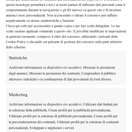
presenti
queste tecnologie permetterà a noi e ai nostri partner di elaborare dati personali come il
3 Agosto 2026
comportamento durante la navigazione o gli ID univoci su questo sito e di mostrare
By
Redazione
annunci (non) personalizzati. Non acconsentire o ritirare il consenso può influire
negativamente su alcune caratteristiche e funzioni.
Entry List maschile Us Open 2026: partecipanti ed italiani
Clicca qui sotto per acconsentire a quanto sopra o per fare scelte dettagliate. Le tue
scelte saranno applicate solamente a questo sito. È possibile modificare le impostazioni
presenti
in qualsiasi momento, compreso il ritiro del consenso, utilizzando i pulsanti della
3 Agosto 2026
Cookie Policy o cliccando sul pulsante di gestione del consenso nella parte inferiore
By
Redazione
dello schermo.
Statistiche
1
2
3
4
…
43
44
Archiviare informazioni su dispositivo e/o accedervi, Misurare le prestazioni
degli annunci, Misurare le prestazioni dei contenuti, Comprendere il pubblico
attraverso statistiche o la combinazione di dati provenienti da fonti diverse.
Facebook
Marketing
X
Archiviare informazioni su dispositivo e/o accedervi, Utilizzare dati limitati per
la selezione della pubblicità, Creare profili per la pubblicità personalizzata,
Utilizzare profili per la selezione di pubblicità personalizzata, Creare profili per
la personalizzazione dei contenuti, Utilizzare profili per la selezione di contenuti
Instagram
personalizzati, Sviluppare e migliorare i servizi.