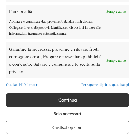
Funzionalità
Sempre attivo
Youtube
Abbinare e combinare dati provenienti da altre fonti di dati,
Collegare diversi dispositivi, Identificare i dispositivi in base alle
informazioni trasmesse automaticamente.
Garantire la sicurezza, prevenire e rilevare frodi,
correggere errori, Erogare e presentare pubblicità
Sempre attivo
e contenuto, Salvare e comunicare le scelte sulla
Testata giornalistica
registrata Aut-Trib Milano n°
Spazio Tennis
privacy.
10268 del 15/09/2025
VIBES MEDIA SRL
Editore:
, P.iva 14250480960
Gestisci 1410 fornitori
Per saperne di più su questi scopi
Direttore Responsabile: Alessandro Nizegorodcew
HOME
Continua
ENTRY LIST
Solo necessari
NEWS
WTA
Gestisci opzioni
ATP