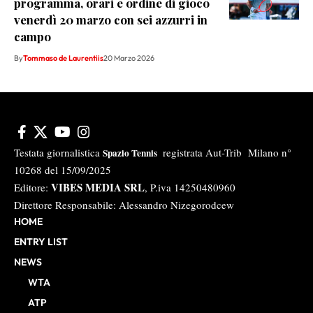
programma, orari e ordine di gioco
venerdì 20 marzo con sei azzurri in
campo
By
Tommaso de Laurentiis
20 Marzo 2026
Testata giornalistica
registrata Aut-Trib Milano n°
Spazio Tennis
10268 del 15/09/2025
VIBES MEDIA SRL
Editore:
, P.iva 14250480960
Direttore Responsabile: Alessandro Nizegorodcew
HOME
ENTRY LIST
NEWS
WTA
ATP