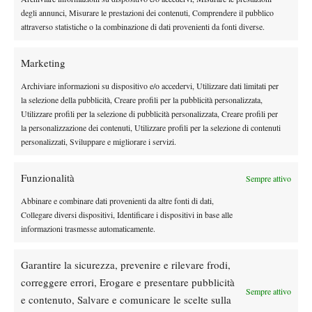
prossime settimane pagherà la cambiale dei 20 punti di
degli annunci, Misurare le prestazioni dei contenuti, Comprendere il pubblico
differenza tra quarti di finale e semifinale.
attraverso statistiche o la combinazione di dati provenienti da fonti diverse.
Marketing
Archiviare informazioni su dispositivo e/o accedervi, Utilizzare dati limitati per
la selezione della pubblicità, Creare profili per la pubblicità personalizzata,
Utilizzare profili per la selezione di pubblicità personalizzata, Creare profili per
DI TENDENZA
la personalizzazione dei contenuti, Utilizzare profili per la selezione di contenuti
Atp
News
personalizzati, Sviluppare e migliorare i servizi.
Masters 1000 Montreal 2026: Darderi
rimonta Shang e vola agli ottavi
Funzionalità
Sempre attivo
Abbinare e combinare dati provenienti da altre fonti di dati,
Atp
News
Collegare diversi dispositivi, Identificare i dispositivi in base alle
informazioni trasmesse automaticamente.
Masters 1000 Montreal 2026: medical time
out per Shang contro Darderi
Garantire la sicurezza, prevenire e rilevare frodi,
correggere errori, Erogare e presentare pubblicità
News
Wta
Sempre attivo
e contenuto, Salvare e comunicare le scelte sulla
WTA 1000 Toronto 2026: pioggia pesante,