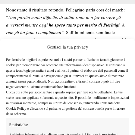
Nonostante il risultato rotondo, Pellegrino parla così del match:
“
Una partita molto difficile, di solito sono io a far correre gli
avversari mentre oggi
ho speso tanto per merito di Pierluigi
. A
rete gli ho fatto i complimenti”.
Sull’imminente semifinale
ammette: “
Anche con Daniel sarà una partita durissima perché
Gestisci la tua privacy
lui sta giocando ad un livello incredibile, ma io mi sento
pronto”.
Per fornire le migliori esperienze, noi e i nostri partner utilizziamo tecnologie come i
La settimana di Basile
cookie per memorizzare e/o accedere alle informazioni del dispositivo. Il consenso a
queste tecnologie permetterà a noi e ai nostri partner di elaborare dati personali come il
positiva
La settimana umbra rimane molto
anche per Basile che
comportamento durante la navigazione o gli ID univoci su questo sito e di mostrare
annunci (non) personalizzati. Non acconsentire o ritirare il consenso può influire
sfrutta al meglio la wild card vincendo due partite e trovando il
negativamente su alcune caratteristiche e funzioni.
secondo quarto di finale Challenger della carriera
, dopo quello
Clicca qui sotto per acconsentire a quanto sopra o per fare scelte dettagliate. Le tue
proprio a Perugia nel 2025
conquistato
dove si spinse fino in
scelte saranno applicate solamente a questo sito. È possibile modificare le impostazioni
in qualsiasi momento, compreso il ritiro del consenso, utilizzando i pulsanti della
semifinale. In virtù dello spostamento del Challenger in
Cookie Policy o cliccando sul pulsante di gestione del consenso nella parte inferiore
concomitanza con la seconda settimana del Roland Garros, però,
dello schermo.
il pugliese ancora non scarta i punti dello scorso anno ritoccando
Statistiche
best ranking
il
intorno alla 560esima posizione. Solo nelle
Archiviare informazioni su dispositivo e/o accedervi, Misurare le prestazioni