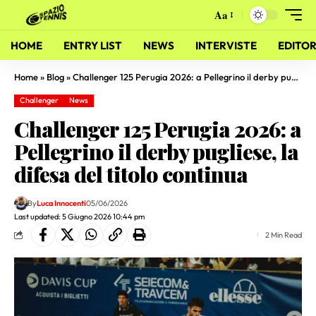
Aa
HOME
ENTRY LIST
NEWS
INTERVISTE
EDITOR
Home
»
Blog
»
Challenger 125 Perugia 2026: a Pellegrino il derby pugliese, la difesa del titolo continua
Challenger
News
Challenger 125 Perugia 2026: a
Pellegrino il derby pugliese, la
difesa del titolo continua
By
Luca Innocenti
05/06/2026
Last updated: 5 Giugno 2026 10:44 pm
2 Min Read