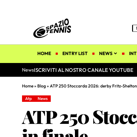
HOME
ENTRY LIST
NEWS
INT
ISCRIVITI AL NOSTRO CANALE YOUTUBE
News
Home
»
Blog
»
ATP 250 Stoccarda 2026: derby Fritz-Shelton 
Atp
News
ATP 250 Stocc
in finale