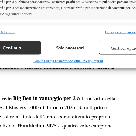
fili per la pubblicità personalizzata, Utilizzare profili per la selezione di pubblicità personalizzat
nno lasciato spazio a una tranquilla vittoria in
fili per la personalizzazione dei contenuti, Utilizzare profili per la selezione di contenuti persona
blik
.
 e migliorare i servizi.
di Bryan, che ha dovuto giocare tutti e nove i set ‘a
alità
le, di cui 5 nello stesso giorno: il suo quarto di finale
Semp
0 fornitori
Per saperne di più su
o interrotto per oscurità, costringendo Shelton a
 combinare dati provenienti da altre fonti di dati, Collegare diversi dispositivi,
re i dispositivi in base alle informazioni trasmesse automaticamente.
 giapponese poche ore prima di andare a giocarsela
Continua
Solo necessari
Gestisci opzi
 e 54 minuti di partita, tre tie-break e 2 match
re la sicurezza, prevenire e rilevare frodi, correggere errori,
Cookie Policy
Dichiarazione sulla Privacy
Imprint
el mondo è riuscito finalmente a superare anche il
 e presentare pubblicità e contenuto, Salvare e comunicare le
Semp
sulla privacy.
Big Ben in vantaggio per 2 a 1
tz vede
, in virtù della
ale al Masters 1000 di Toronto 2025. Sarà il primo
z: oltre al titolo dell’anno scorso ottenuto proprio a
Wimbledon 2025
alista a
e quattro volte campione