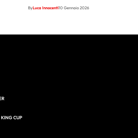
By
Luca Innocenti
10 Gennaio 2026
ER
N KING CUP