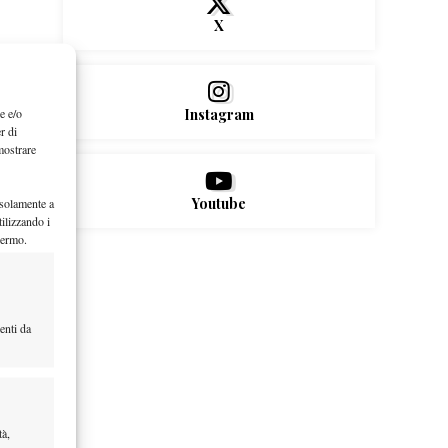
X
e e/o
Instagram
r di
mostrare
Youtube
 solamente a
ilizzando i
hermo.
enti da
tà,