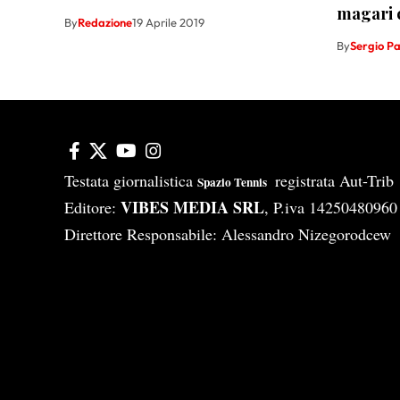
magari 
By
Redazione
19 Aprile 2019
By
Sergio P
Testata giornalistica
registrata Aut-Tri
Spazio Tennis
VIBES MEDIA SRL
Editore:
, P.iva 14250480960
Direttore Responsabile: Alessandro Nizegorodcew