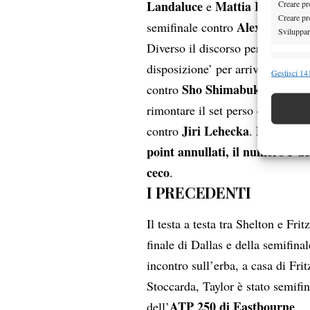
Landaluce
Mattia Bellucci
Creare pro
e
ha
Creare pro
Alexander Bu
semifinale contro
Sviluppare
Diverso il discorso per il figlio 
Funzion
disposizione’ per arrivare in fina
Gestisci 141
Sho Shimabukuro
contro
è stat
Abbinare e
Identifica
rimontare il set perso contro il
Jiri Lehecka
Dopo 2 ore
contro
.
Garanti
point annullati, il numero 5 d
Erogare
ceco
.
scelte 
I PRECEDENTI
Il testa a testa tra Shelton e Fri
finale di Dallas e della semifin
incontro sull’erba, a casa di Frit
Stoccarda, Taylor è stato semifin
ATP 250 di Eastbourne
dell’
.