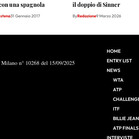
con una spagnola
il doppio di Sinner
astena
31 Gennaio 2017
By
Redazione
9 Marzo 2026
HOME
ENTRY LIST
b Milano n° 10268 del 15/09/2025
NEWS
WTA
ATP
CHALLENG
ITF
BILLIE JEA
ATP FINALS
INTERVISTE