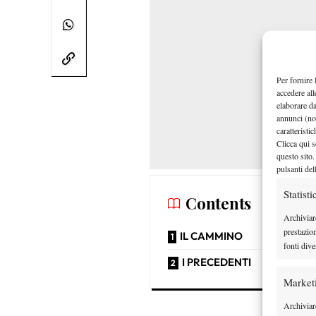
Per fornire 
accedere all
elaborare d
annunci (no
caratteristi
Clicca qui s
questo sito.
pulsanti del
Statisti
Contents
Archiviar
prestazio
IL CAMMINO
fonti dive
I PRECEDENTI
Market
Archiviare