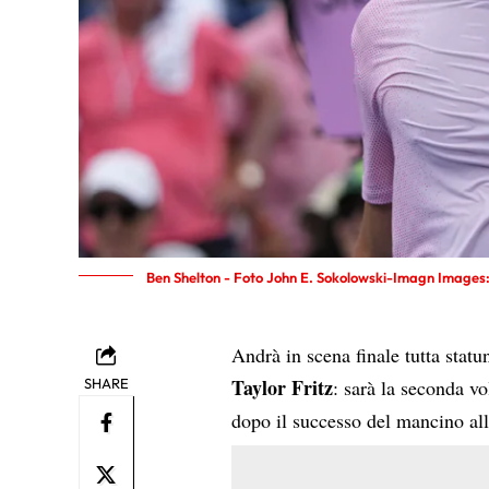
Ben Shelton - Foto John E. Sokolowski-Imagn Images:
Andrà in scena finale tutta statun
Taylor Fritz
SHARE
: sarà la seconda vo
dopo il successo del mancino all