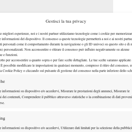
Gestisci la tua privacy
le migliori esperienze, noi e i nostri partner utilizziamo tecnologie come i cookie per memorizzar
e informazioni del dispositivo. Il consenso a queste tecnologie permetterà a noi e ai nostri partne
ati personali come il comportamento durante la navigazione o gli ID univoci su questo sito e di 
n) personalizzati. Non acconsentire o ritirare il consenso può influire negativamente su alcune
che e funzioni.
otto per acconsentire a quanto sopra o per fare scelte dettagliate. Le tue scelte saranno applicate
 È possibile modificare le impostazioni in qualsiasi momento, compreso il ritiro del consenso, ut
la Cookie Policy o cliccando sul pulsante di gestione del consenso nella parte inferiore dello sc
IL CAMMINO
che
Dopo un inizio di torneo molto
e informazioni su dispositivo e/o accedervi, Misurare le prestazioni degli annunci, Misurare le
ni dei contenuti, Comprendere il pubblico attraverso statistiche o la combinazione di dati proveni
faticoso, Fritz sembra aver
rse.
ritrovato parte del ritmo pre-
infortunio al ginocchio: i sei long
ing
Martin
set giocati contro
 informazioni su dispositivo e/o accedervi, Utilizzare dati limitati per la selezione della pubblici