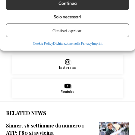
SOCIAL
Continua
Solo necessari
Facebook
Gestisci opzioni
Cookie Policy
Dichiarazione sulla Privacy
Imprint
X
Instagram
Youtube
RELATED NEWS
Sinner, 76 settimane da numero 1
ATP: l’80 si avvicina