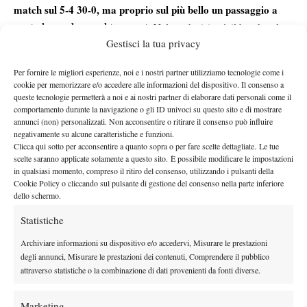
match sul 5-4 30-0, ma proprio sul più bello un passaggio a
vuoto lo condanna al terzo set
. Nel set decisivo è il break nel
Gestisci la tua privacy
settimo game a fare la differenza: Cadenasso allunga nel
gestisce il vantaggio fino al 6-3 finale.
momento chiave e
Per fornire le migliori esperienze, noi e i nostri partner utilizziamo tecnologie come i
il classe
Grazie agli ultimi riscontri positivi in termini di risultati,
cookie per memorizzare e/o accedere alle informazioni del dispositivo. Il consenso a
2004 sta acquisendo sempre più consapevolezza dei propri
queste tecnologie permetterà a noi e ai nostri partner di elaborare dati personali come il
comportamento durante la navigazione o gli ID univoci su questo sito e di mostrare
mezzi.
volerà
Il n. 232 del mondo, che con questa vittoria
annunci (non) personalizzati. Non acconsentire o ritirare il consenso può influire
almeno alla posizione n.195. ATP
, ha iniziato a disputare tornei
negativamente su alcune caratteristiche e funzioni.
Challenger con continuità dalla fine del 2025 e sembra poter
Clicca qui sotto per acconsentire a quanto sopra o per fare scelte dettagliate. Le tue
scelte saranno applicate solamente a questo sito. È possibile modificare le impostazioni
essere decisamente in grado di competere a questo livello. In
in qualsiasi momento, compreso il ritiro del consenso, utilizzando i pulsanti della
trionfo
questo senso, un boost positivo può esser stato dato dal
Cookie Policy o cliccando sul pulsante di gestione del consenso nella parte inferiore
dello schermo.
nel Challenger 75 di Asunciòn nello scorso marzo.
Statistiche
Archiviare informazioni su dispositivo e/o accedervi, Misurare le prestazioni
degli annunci, Misurare le prestazioni dei contenuti, Comprendere il pubblico
attraverso statistiche o la combinazione di dati provenienti da fonti diverse.
DI TENDENZA
Marketing