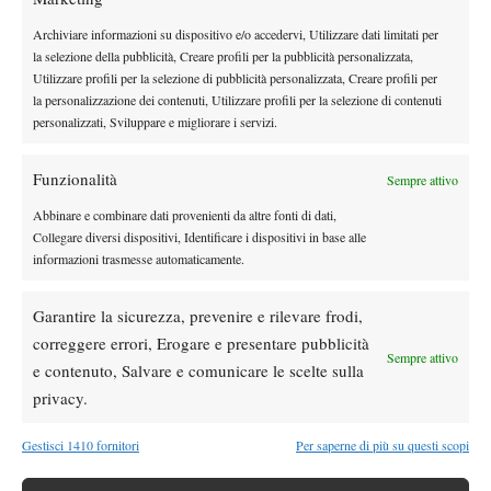
Atp
News
Archiviare informazioni su dispositivo e/o accedervi, Utilizzare dati limitati per
Masters 1000 Montreal 2026: programma,
la selezione della pubblicità, Creare profili per la pubblicità personalizzata,
orario e ordine di gioco venerdì 7 agosto.
Utilizzare profili per la selezione di pubblicità personalizzata, Creare profili per
Arnaldi apre sul Centrale
la personalizzazione dei contenuti, Utilizzare profili per la selezione di contenuti
personalizzati, Sviluppare e migliorare i servizi.
Atp
News
Masters 1000 Montreal 2026: Darderi
Funzionalità
Sempre attivo
rimonta Shang e vola agli ottavi
Abbinare e combinare dati provenienti da altre fonti di dati,
Collegare diversi dispositivi, Identificare i dispositivi in base alle
Atp
News
informazioni trasmesse automaticamente.
Masters 1000 Montreal 2026: medical time
out per Shang contro Darderi
Garantire la sicurezza, prevenire e rilevare frodi,
correggere errori, Erogare e presentare pubblicità
Sempre attivo
News
Wta
e contenuto, Salvare e comunicare le scelte sulla
WTA 1000 Toronto 2026: pioggia pesante,
privacy.
gioco sospeso
Gestisci 1410 fornitori
Per saperne di più su questi scopi