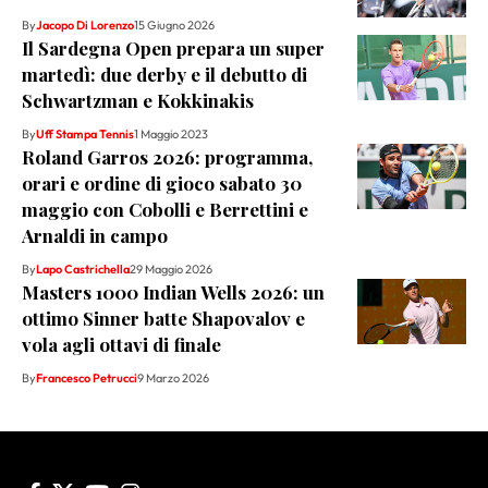
By
Jacopo Di Lorenzo
15 Giugno 2026
Il Sardegna Open prepara un super
martedì: due derby e il debutto di
Schwartzman e Kokkinakis
By
Uff Stampa Tennis
1 Maggio 2023
Roland Garros 2026: programma,
orari e ordine di gioco sabato 30
maggio con Cobolli e Berrettini e
Arnaldi in campo
By
Lapo Castrichella
29 Maggio 2026
Masters 1000 Indian Wells 2026: un
ottimo Sinner batte Shapovalov e
vola agli ottavi di finale
By
Francesco Petrucci
9 Marzo 2026