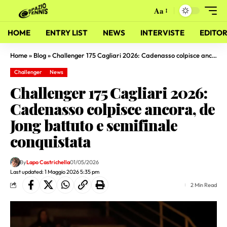
Aa
HOME
ENTRY LIST
NEWS
INTERVISTE
EDITOR
Home
»
Blog
»
Challenger 175 Cagliari 2026: Cadenasso colpisce ancora, de Jong battuto e semifinale conquistata
Challenger
News
Challenger 175 Cagliari 2026:
Cadenasso colpisce ancora, de
Jong battuto e semifinale
conquistata
By
Lapo Castrichella
01/05/2026
Last updated: 1 Maggio 2026 5:35 pm
2 Min Read