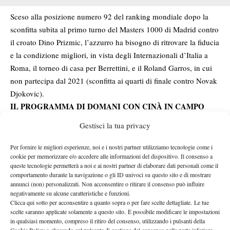
Sceso alla posizione numero 92 del ranking mondiale dopo la
sconfitta subita al primo turno del Masters 1000 di Madrid contro
il croato Dino Prizmic, l’azzurro ha bisogno di ritrovare la fiducia
e la condizione migliori, in vista degli Internazionali d’Italia a
Roma, il torneo di casa per Berrettini, e il Roland Garros, in cui
non partecipa dal 2021 (sconfitta ai quarti di finale contro Novak
Djokovic).
IL PROGRAMMA DI DOMANI CON CINÀ IN CAMPO
Al prossimo turno ad attendere il romano ci sarà l’argentino
Gestisci la tua privacy
Navone
2-0
Mariano
, testa di serie numero 1 del tabellone.
in
precedenti
favore di Berrettini per quanto riguarda i
, entrambi
Per fornire le migliori esperienze, noi e i nostri partner utilizziamo tecnologie come i
cookie per memorizzare e/o accedere alle informazioni del dispositivo. Il consenso a
sulla terra: ATP 250 di Marrakech 2024 (semifinale) e Masters
queste tecnologie permetterà a noi e ai nostri partner di elaborare dati personali come il
1000 di Monte-Carlo 2025 (primo turno).
comportamento durante la navigazione o gli ID univoci su questo sito e di mostrare
Le parole
annunci (non) personalizzati. Non acconsentire o ritirare il consenso può influire
negativamente su alcune caratteristiche e funzioni.
Clicca qui sotto per acconsentire a quanto sopra o per fare scelte dettagliate. Le tue
“Senza questo pubblico avrei perso la partita, avessi giocato da
scelte saranno applicate solamente a questo sito. È possibile modificare le impostazioni
un’altra parte non avrei vinto
– ha detto Matteo nell’intervista a
in qualsiasi momento, compreso il ritiro del consenso, utilizzando i pulsanti della
Cookie Policy o cliccando sul pulsante di gestione del consenso nella parte inferiore