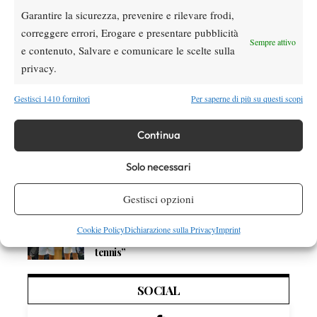
Masters 1000 Montreal 2026: Tien più forte
Garantire la sicurezza, prevenire e rilevare frodi,
dei crampi, supera Paul e vola agli ottavi
correggere errori, Erogare e presentare pubblicità
(VIDEO)
Sempre attivo
e contenuto, Salvare e comunicare le scelte sulla
News
privacy.
Grant si racconta: “Wimbledon è stato il
torneo delle prime volte. Ora cerco di
Gestisci 1410 fornitori
Per saperne di più su questi scopi
avvicinarmi alla Top 100”
News
Continua
Wilson celebra Federer: ecco la RF 01 Pro
Hall of Fame 2026
Solo necessari
Gestisci opzioni
News
Marco Panichi: “Sinner e Djokovic? Due
Cookie Policy
Dichiarazione sulla Privacy
Imprint
ragazzi normalissimi, ossessionati dal
tennis”
SOCIAL