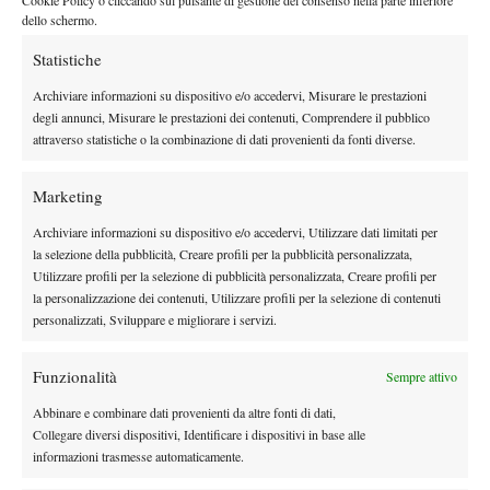
caldo in campo –.
Ci tengo particolarmente a questo torneo
dello schermo.
perché mi piace sempre giocare in Italia. Sappiamo benissimo
che le partite sulla terra sono molto complicate. Non ho giocato
Statistiche
bene sul 6-5 nel secondo set e nel tie-break, non avevamo mai
Archiviare informazioni su dispositivo e/o accedervi, Misurare le prestazioni
giocato contro e non sapevo cosa aspettarmi nel terzo set. Le
degli annunci, Misurare le prestazioni dei contenuti, Comprendere il pubblico
condizioni erano un po’ strane con tanto vento, ma sono
attraverso statistiche o la combinazione di dati provenienti da fonti diverse.
contento di aver vinto”.
Sulla sfida con Navone, il campione dell’edizione 2024, Matteo
Marketing
ha commentato:
“È un giocatore che è nato e cresciuto sulla
Archiviare informazioni su dispositivo e/o accedervi, Utilizzare dati limitati per
terra, è in forma e ha vinto il 250 di Bucarest ma io ho tanta
la selezione della pubblicità, Creare profili per la pubblicità personalizzata,
voglia di fare bene”.
Utilizzare profili per la selezione di pubblicità personalizzata, Creare profili per
la personalizzazione dei contenuti, Utilizzare profili per la selezione di contenuti
personalizzati, Sviluppare e migliorare i servizi.
Funzionalità
Sempre attivo
Abbinare e combinare dati provenienti da altre fonti di dati,
DI TENDENZA
Collegare diversi dispositivi, Identificare i dispositivi in base alle
informazioni trasmesse automaticamente.
Atp
News