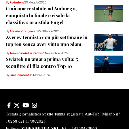
By
Redazione
20 Maggio 2026
Cinà inarrestabile ad Amburgo,
conquista la finale e risale la
classifica: ora sfida Engel
By
Alessio Vinciguerra
25 Ottobre 2025
Zverev tennista con più settimane in
top ten senza aver vinto uno Slam
By
Tommaso de Laurentiis
3 Novembre 2025
Swiatek un’amara prima volta: 5
sconfitte di fila contro Top 10
By
Luca Innocenti
13 Marzo 2026
Testata giornalistica
registrata Aut-Trib Milano n°
Spazio Tennis
10268 del 15/09/2025
VIBES MEDIA SRL
Editore:
, P.iva 14250480960