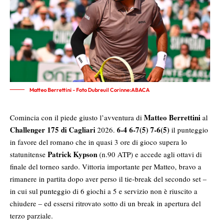
Matteo Berrettini - Foto Dubreuil Corinne:ABACA
Matteo Berrettini
Comincia con il piede giusto l’avventura di
al
Challenger 175 di Cagliari
6-4 6-7(5) 7-6(5)
2026.
il punteggio
in favore del romano che in quasi 3 ore di gioco supera lo
Patrick Kypson
statunitense
(n.90 ATP) e accede agli ottavi di
finale del torneo sardo. Vittoria importante per Matteo, bravo a
rimanere in partita dopo aver perso il tie-break del secondo set –
in cui sul punteggio di 6 giochi a 5 e servizio non è riuscito a
chiudere – ed essersi ritrovato sotto di un break in apertura del
terzo parziale.