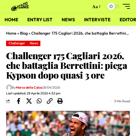
Aa
HOME
ENTRY LIST
NEWS
INTERVISTE
EDITOR
Home
»
Blog
»
Challenger 175 Cagliari 2026, che battaglia Berrettini: piega Kypson dopo quasi 3 ore
Challenger
News
Challenger 175 Cagliari 2026,
che battaglia Berrettini: piega
Kypson dopo quasi 3 ore
By
Marco della Calce
28/04/2026
Last updated: 28 Aprile 2026 4:52 pm
3 Min Read