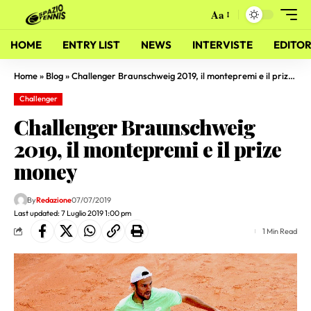
Aa
HOME
ENTRY LIST
NEWS
INTERVISTE
EDITOR
Home
»
Blog
»
Challenger Braunschweig 2019, il montepremi e il prize money
Challenger
Challenger Braunschweig
2019, il montepremi e il prize
money
By
Redazione
07/07/2019
Last updated: 7 Luglio 2019 1:00 pm
1 Min Read