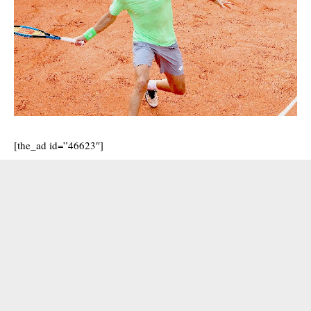
[the_ad id=”46623″]