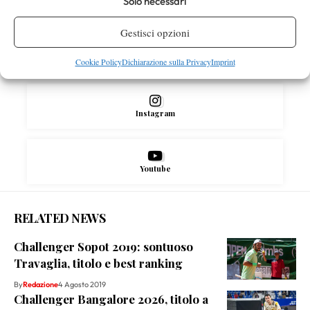
Solo necessari
Facebook
Gestisci opzioni
X
Cookie Policy
Dichiarazione sulla Privacy
Imprint
Instagram
Youtube
RELATED NEWS
Challenger Sopot 2019: sontuoso
Travaglia, titolo e best ranking
By
Redazione
4 Agosto 2019
Challenger Bangalore 2026, titolo a