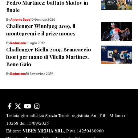
Pedro Martinez: battuto Skatov in
finale
By
Antonio Sepe
10 Gennaio 2026
Challenger Winnipeg 2019, il
montepremi e il prize money
By
Redazione
7 Luglio 2019
Challenger Biella 2019, Brancaccio
fuori per mano di Vilella Martinez.
Bene Gaio
By
Redazione
18 Settembre 2019
Testata giornalistica
registrata Aut-Trib Milano n°
Spazio Tennis
10268 del 15/09/2025
VIBES MEDIA SRL
Editore:
, P.iva 14250480960