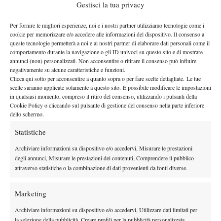
SECONDO TURNO
: 450 euro (3 punti)
Gestisci la tua privacy
TERZO TURNO
: 730 euro (7 punti)
QUARTI DI FINALE
: 1.260 (15 punti)
Per fornire le migliori esperienze, noi e i nostri partner utilizziamo tecnologie come i
cookie per memorizzare e/o accedere alle informazioni del dispositivo. Il consenso a
SEMIFINALE
: 2.160 euro (29 punti)
queste tecnologie permetterà a noi e ai nostri partner di elaborare dati personali come il
FINALISTA
: 3.650 euro (48 punti)
comportamento durante la navigazione o gli ID univoci su questo sito e di mostrare
annunci (non) personalizzati. Non acconsentire o ritirare il consenso può influire
VINCITORE
: 6.190 euro (80 punti)
negativamente su alcune caratteristiche e funzioni.
Clicca qui sotto per acconsentire a quanto sopra o per fare scelte dettagliate. Le tue
scelte saranno applicate solamente a questo sito. È possibile modificare le impostazioni
in qualsiasi momento, compreso il ritiro del consenso, utilizzando i pulsanti della
Cookie Policy o cliccando sul pulsante di gestione del consenso nella parte inferiore
dello schermo.
Statistiche
Nessun commento
Devi essere
connesso
per inviare un commento.
Archiviare informazioni su dispositivo e/o accedervi, Misurare le prestazioni
degli annunci, Misurare le prestazioni dei contenuti, Comprendere il pubblico
attraverso statistiche o la combinazione di dati provenienti da fonti diverse.
DI TENDENZA
Marketing
Atp
News
Archiviare informazioni su dispositivo e/o accedervi, Utilizzare dati limitati per
È più forte Sinner del 2026 o Djokovic del
la selezione della pubblicità, Creare profili per la pubblicità personalizzata,