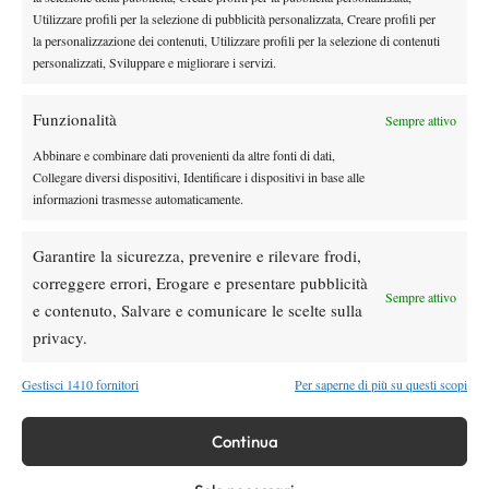
2015? Nole ha pochi dubbi (VIDEO)
Utilizzare profili per la selezione di pubblicità personalizzata, Creare profili per
la personalizzazione dei contenuti, Utilizzare profili per la selezione di contenuti
personalizzati, Sviluppare e migliorare i servizi.
News
Wta
WTA 1000 Toronto 2026, Alexandrova
elimina Sabalenka: sfiderà Svitolina ai quarti
Funzionalità
Sempre attivo
Abbinare e combinare dati provenienti da altre fonti di dati,
Collegare diversi dispositivi, Identificare i dispositivi in base alle
News
Wta
informazioni trasmesse automaticamente.
Pegula ko a Toronto: Shnaider vola ai quarti
Garantire la sicurezza, prevenire e rilevare frodi,
correggere errori, Erogare e presentare pubblicità
Atp
News
Sempre attivo
e contenuto, Salvare e comunicare le scelte sulla
Pioggia a Montreal: Nakashima-
privacy.
Rinderknech interrotta, slittano anche
Jodar-Lehecka e Fils-Norrie
Gestisci 1410 fornitori
Per saperne di più su questi scopi
SOCIAL
Continua