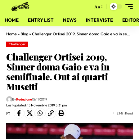
Aa
HOME
ENTRY LIST
NEWS
INTERVISTE
EDITOR
Home
»
Blog
»
Challenger Ortisei 2019, Sinner doma Gaio e va in semifinale. Out ai quarti Musetti
Challenger
Challenger Ortisei 2019,
Sinner doma Gaio e va in
semifinale. Out ai quarti
Musetti
By
Redazione
15/11/2019
Last updated: 15 Novembre 2019 5:31 pm
2 Min Read