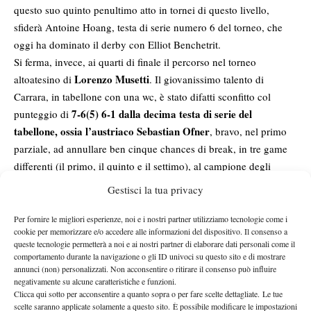
questo suo quinto penultimo atto in tornei di questo livello,
sfiderà Antoine Hoang, testa di serie numero 6 del torneo, che
oggi ha dominato il derby con Elliot Benchetrit.
Si ferma, invece, ai quarti di finale il percorso nel torneo
Lorenzo Musetti
altoatesino di
. Il giovanissimo talento di
Carrara, in tabellone con una wc, è stato difatti sconfitto col
7-6(5) 6-1 dalla decima testa di serie del
punteggio di
tabellone, ossia l’austriaco Sebastian Ofner
, bravo, nel primo
parziale, ad annullare ben cinque chances di break, in tre game
differenti (il primo, il quinto e il settimo), al campione degli
Australian Open JR e ad approdare al tie-break. In quest’ultimo il
Gestisci la tua privacy
23enne di Bruck an Der Mur è riuscito a prevalere col punteggio
di 7-5 e, da quel momento, il match è completamente cambiato.
Per fornire le migliori esperienze, noi e i nostri partner utilizziamo tecnologie come i
cookie per memorizzare e/o accedere alle informazioni del dispositivo. Il consenso a
Nel secondo parziale, infatti, c’è stato un assoluto dominio di
queste tecnologie permetterà a noi e ai nostri partner di elaborare dati personali come il
Ofner, che ha perso appena quattro punti in quattro game di
comportamento durante la navigazione o gli ID univoci su questo sito e di mostrare
annunci (non) personalizzati. Non acconsentire o ritirare il consenso può influire
servizio ed ha breakkato ben due volte il 17enne toscano, nel
negativamente su alcune caratteristiche e funzioni.
primo e nel quinto gioco. Grazie a questo successo il tennista
Clicca qui sotto per acconsentire a quanto sopra o per fare scelte dettagliate. Le tue
austriaco raggiunge la sua terza semifinale in stagione a livello
scelte saranno applicate solamente a questo sito. È possibile modificare le impostazioni