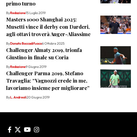
primo turno
By
Redazione
15 Luglio 2019
Masters 1000 Shanghai 2025:
Musetti vince il derby con Darderi,
agli ottavi troverà Auger-Aliassime
By
Donato Boccadifuoco
6 Ottobre 2025
Challenger Almaty 2019, trionfa
Giustino in finale su Coria
By
Redazione
9 Giugno 2019
Challenger Parma 2019, Stefano
Travaglia: “Vagnozzi crede in me,
lavoriamo insieme per migliorare”
By
L. Andreoli
20 Giugno 2019