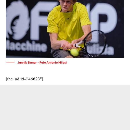
Jannik Sinner - Foto Antonio Milesi
[the_ad id=”46623″]