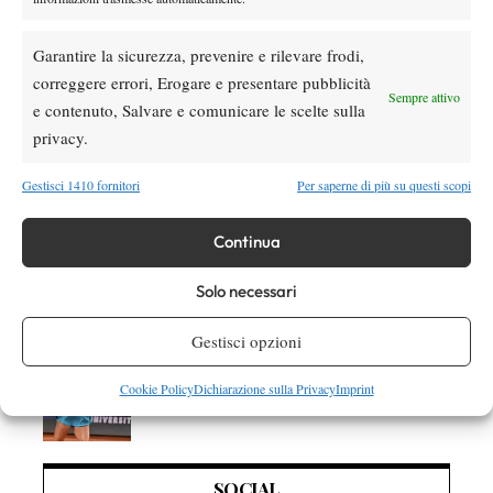
Atp
News
Masters 1000 Montreal 2026: programma,
Garantire la sicurezza, prevenire e rilevare frodi,
orario e ordine di gioco venerdì 7 agosto.
correggere errori, Erogare e presentare pubblicità
Arnaldi apre sul Centrale
Sempre attivo
e contenuto, Salvare e comunicare le scelte sulla
Atp
News
privacy.
Masters 1000 Montreal 2026: Darderi
rimonta Shang e vola agli ottavi
Gestisci 1410 fornitori
Per saperne di più su questi scopi
Continua
Atp
News
Masters 1000 Montreal 2026: medical time
Solo necessari
out per Shang contro Darderi
Gestisci opzioni
News
Wta
WTA 1000 Toronto 2026: pioggia pesante,
Cookie Policy
Dichiarazione sulla Privacy
Imprint
gioco sospeso
SOCIAL