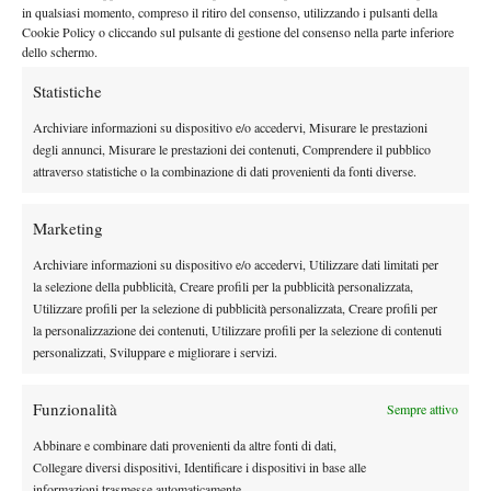
in qualsiasi momento, compreso il ritiro del consenso, utilizzando i pulsanti della
Challenger e, domani, contro uno “scatenato” Luca Vanni andrà
Cookie Policy o cliccando sul pulsante di gestione del consenso nella parte inferiore
alla ricerca della sua seconda finale in stagione, dopo aver vinto
dello schermo.
quella giocata a Puerto-Vallarta con l’australiano John-Patrick
Statistiche
Smith.
Archiviare informazioni su dispositivo e/o accedervi, Misurare le prestazioni
degli annunci, Misurare le prestazioni dei contenuti, Comprendere il pubblico
attraverso statistiche o la combinazione di dati provenienti da fonti diverse.
TAGGED:
Federico Gaio
Jannik Sinner
Lorenzo Musetti
Marketing
Archiviare informazioni su dispositivo e/o accedervi, Utilizzare dati limitati per
la selezione della pubblicità, Creare profili per la pubblicità personalizzata,
Utilizzare profili per la selezione di pubblicità personalizzata, Creare profili per
la personalizzazione dei contenuti, Utilizzare profili per la selezione di contenuti
personalizzati, Sviluppare e migliorare i servizi.
Nessun commento
Devi essere
connesso
per inviare un commento.
Funzionalità
Sempre attivo
Abbinare e combinare dati provenienti da altre fonti di dati,
Collegare diversi dispositivi, Identificare i dispositivi in base alle
DI TENDENZA
informazioni trasmesse automaticamente.