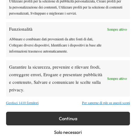
rischio?
Utilizzare profili per la selezione di pubblicità personalizzata, Creare profili per
la personalizzazione dei contenuti, Utilizzare profili per la selezione di contenuti
personalizzati, Sviluppare e migliorare i servizi.
Atp
News
Masters 1000 Montreal 2026: cade un altro
Funzionalità
Sempre attivo
italiano, Sonego subito fuori
Abbinare e combinare dati provenienti da altre fonti di dati,
Collegare diversi dispositivi, Identificare i dispositivi in base alle
Atp
News
informazioni trasmesse automaticamente.
Draper torna in campo ma si arrende ad
Atmane: lacrime a Montreal dopo il rientro
Garantire la sicurezza, prevenire e rilevare frodi,
correggere errori, Erogare e presentare pubblicità
Sempre attivo
Atp
News
e contenuto, Salvare e comunicare le scelte sulla
Masters 1000 Montreal 2026: programma,
privacy.
orari e ordine di gioco di mercoledì 5
agosto con Musetti in campo
Gestisci 1410 fornitori
Per saperne di più su questi scopi
SOCIAL
Continua
Solo necessari
Facebook