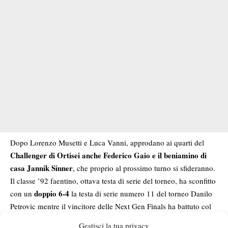
Dopo Lorenzo Musetti e Luca Vanni, approdano ai quarti del
Challenger di Ortisei anche Federico Gaio e il beniamino di
casa Jannik Sinner
, che proprio al prossimo turno si sfideranno.
Il classe ’92 faentino, ottava testa di serie del torneo, ha sconfitto
doppio 6-4
con un
la testa di serie numero 11 del torneo Danilo
Petrovic mentre il vincitore delle Next Gen Finals ha battuto col
6-3 6-4
punteggio di
la tredicesima testa di serie del torneo
Gestisci la tua privacy