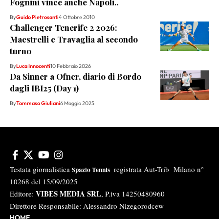
Fognini vince anche Napoli..
By
Guido Pietrosanti
4 Ottobre 2010
Challenger Tenerife 2 2026:
Maestrelli e Travaglia al secondo
turno
By
Luca Innocenti
10 Febbraio 2026
Da Sinner a Ofner, diario di Bordo
dagli IBI25 (Day 1)
By
Tommaso Giuliani
6 Maggio 2025
Testata giornalistica
registrata Aut-Trib Milano n°
Spazio Tennis
10268 del 15/09/2025
VIBES MEDIA SRL
Editore:
, P.iva 14250480960
Direttore Responsabile: Alessandro Nizegorodcew
HOME