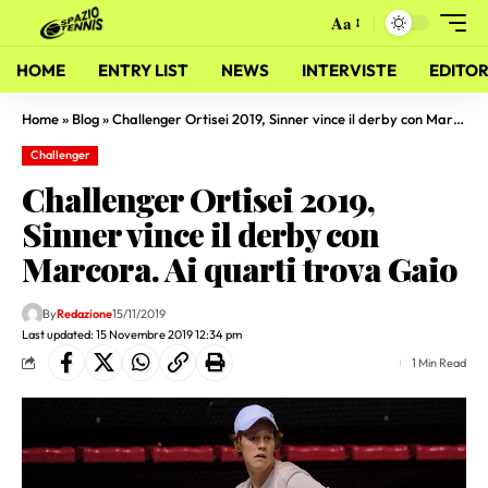
Aa
HOME
ENTRY LIST
NEWS
INTERVISTE
EDITOR
Home
»
Blog
»
Challenger Ortisei 2019, Sinner vince il derby con Marcora. Ai quarti trova Gaio
Challenger
Challenger Ortisei 2019,
Sinner vince il derby con
Marcora. Ai quarti trova Gaio
By
Redazione
15/11/2019
Last updated: 15 Novembre 2019 12:34 pm
1 Min Read