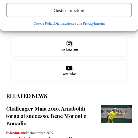
Gestisci opzioni
Cookie Policy
Dichiarazione sulla Privacy
Imprint
X
Instagram
Youtube
RELATED NEWS
Challenger Maia 2019, Arnaboldi
torna al successo. Bene Moroni e
Bonadio
By
Redazione
19 Novembre 2019