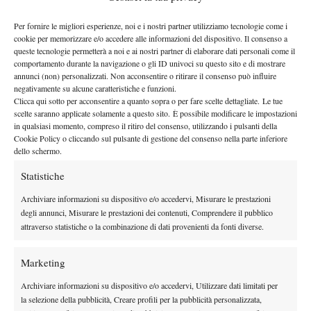
Roberto Marcora, nel re-match della finale di Bergamo, vinta 6-3
6-1 dal classe 2001 di San Candido.
Per fornire le migliori esperienze, noi e i nostri partner utilizziamo tecnologie come i
cookie per memorizzare e/o accedere alle informazioni del dispositivo. Il consenso a
queste tecnologie permetterà a noi e ai nostri partner di elaborare dati personali come il
comportamento durante la navigazione o gli ID univoci su questo sito e di mostrare
annunci (non) personalizzati. Non acconsentire o ritirare il consenso può influire
TAGGED:
Federico Gaio
Jannik Sinner
negativamente su alcune caratteristiche e funzioni.
Clicca qui sotto per acconsentire a quanto sopra o per fare scelte dettagliate. Le tue
scelte saranno applicate solamente a questo sito. È possibile modificare le impostazioni
in qualsiasi momento, compreso il ritiro del consenso, utilizzando i pulsanti della
Cookie Policy o cliccando sul pulsante di gestione del consenso nella parte inferiore
dello schermo.
Statistiche
Nessun commento
Archiviare informazioni su dispositivo e/o accedervi, Misurare le prestazioni
Devi essere
connesso
per inviare un commento.
degli annunci, Misurare le prestazioni dei contenuti, Comprendere il pubblico
attraverso statistiche o la combinazione di dati provenienti da fonti diverse.
DI TENDENZA
Marketing
Atp
News
Archiviare informazioni su dispositivo e/o accedervi, Utilizzare dati limitati per
Ritiro Alcaraz da Cincinnati, US Open a
la selezione della pubblicità, Creare profili per la pubblicità personalizzata,