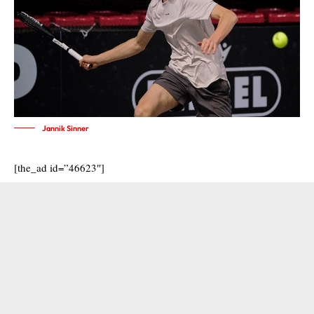
Jannik Sinner
[the_ad id=”46623″]