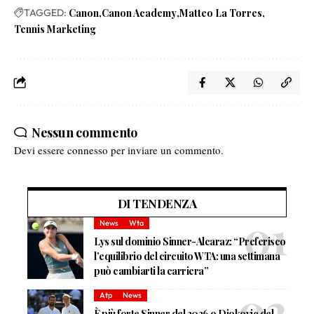
TAGGED:
Canon
Canon Academy
Matteo La Torres
Tennis Marketing
Nessun commento
Devi essere
connesso
per inviare un commento.
DI TENDENZA
News
Wta
Lys sul dominio Sinner-Alcaraz: “Preferisco
l’equilibrio del circuito WTA: una settimana
può cambiarti la carriera”
Atp
News
È più forte Sinner del 2026 o Djokovic del