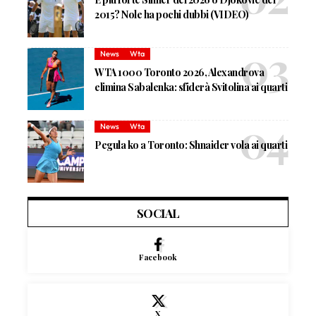
2015? Nole ha pochi dubbi (VIDEO)
News
Wta
WTA 1000 Toronto 2026, Alexandrova
elimina Sabalenka: sfiderà Svitolina ai quarti
News
Wta
Pegula ko a Toronto: Shnaider vola ai quarti
SOCIAL
Facebook
X