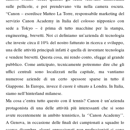
sulle pellicole, e poi prendevano vita nella camera oscura.
“Canon – esordisce Matteo La Torre, responsabile marketing del
servizio Canon Academy in Italia del colosso nipponico con
sede a Tokyo – è prima di tutto macchine per la stampa,
engineering, brevetti. Noi ci definiamo un’azienda di tecnologia
che investe circa il 10% del nostro fatturato in ricerca e sviluppo,
una delle attività principali infatti è quella di inventare tecnologia
e vendere brevetti. Questa cosa, mi rendo conto, sfugge al grande
pubblico. Come anticipato, tecnicamente potremmo dire che gli
uffici centrali sono localizzati nella capitale, ma vantiamo
numerose aziende di un certo spessore sparse in tutto il
Giappone. In Europa, invece il cuore è situato a Londra. In Italia,
siamo nell’hinterland milanese.
Ma cosa c’entra tutto questo con il tennis? Canon è un’azienda
protagonista di una delle attività più interessanti che si sono
avute recentemente in ambito tennistico, la ‘’Canon Academy’’.
A Genova, in occasione delle finali dei campionati a squadre lo
scorso dicembre, alcuni appassionati non-professionisti si sono