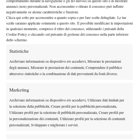
comportamento durante la navigazione o gli ID univoci su questo sito e di mostrare
Canon – prosegue La Torre – sono a pagamento, ma con dei
annunci (non) personalizzati. Non acconsentire o ritirare il consenso può influire
negativamente su alcune caratteristiche e funzioni.
costi ragionevoli, in quanto l’obiettivo è quello di raccogliere
Clicca qui sotto per acconsentire a quanto sopra o per fare scelte dettagliate. Le tue
entusiasmo da parte degli utilizzatori delle nostre macchine, ma
scelte saranno applicate solamente a questo sito. È possibile modificare le impostazioni
in qualsiasi momento, compreso il ritiro del consenso, utilizzando i pulsanti della
soprattutto creare, trasferire cultura dell’arte fotografica. A
Cookie Policy o cliccando sul pulsante di gestione del consenso nella parte inferiore
Genova posso dire che il 50% dei partecipanti alle finali erano
dello schermo.
allievi dell’Academy, per cui il coinvolgimento sul lato pratico è
Statistiche
alto. E il tennista è un soggetto perfetto: si dimena tra impegno
fisico e sforzo mentale, la sua abnegazione è di straordinaria
Archiviare informazioni su dispositivo e/o accedervi, Misurare le prestazioni
degli annunci, Misurare le prestazioni dei contenuti, Comprendere il pubblico
vitalità per uno scatto”.
attraverso statistiche o la combinazione di dati provenienti da fonti diverse.
Ad un
certo
Marketing
punto
faccio
Archiviare informazioni su dispositivo e/o accedervi, Utilizzare dati limitati per
la selezione della pubblicità, Creare profili per la pubblicità personalizzata,
una
Utilizzare profili per la selezione di pubblicità personalizzata, Creare profili per
doman
la personalizzazione dei contenuti, Utilizzare profili per la selezione di contenuti
da un
personalizzati, Sviluppare e migliorare i servizi.
po’
provoc