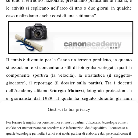
su tutto il territorio nazionale, presidiamo praticamente l’Italia, e
le attività si esplicano nell’arco di uno o due giorni, in qualche
caso realizziamo anche corsi di una settimana”.
Il tennis è divenuto per la Canon un terreno prediletto, in quanto
si associano e si concentrano stili di fotografia variegati, quali la
componente sportiva (la velocità), la ritrattistica (il soggetto-
giocatore), il reportage (il dossier sulla partita). Tra i docenti
Giorgio Maiozzi
dell’Academy citiamo
, fotografo professionista
e giornalista dal 1989, il quale ha seguito durante gli anni
novanta il circuito mondiale del tennis professionistico. Ha
Gestisci la tua privacy
lavorato con tante testate specializzate, e non manca un
appuntamento con gli Internazionali d’Italia dal 1988. Maiozzi
Per fornire le migliori esperienze, noi e i nostri partner utilizziamo tecnologie come i
cookie per memorizzare e/o accedere alle informazioni del dispositivo. Il consenso a
dispensa la sua esperienza agli allievi con consigli legati al
queste tecnologie permetterà a noi e ai nostri partner di elaborare dati personali come il
‘’come’’ e ‘’cosa’’ si fotografa da bordo campo. “I corsi della