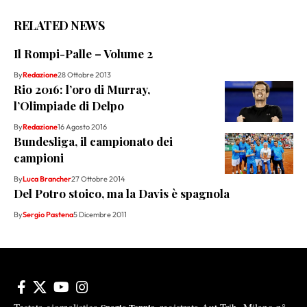
RELATED NEWS
Il Rompi-Palle – Volume 2
By
Redazione
28 Ottobre 2013
Rio 2016: l’oro di Murray,
l’Olimpiade di Delpo
By
Redazione
16 Agosto 2016
Bundesliga, il campionato dei
campioni
By
Luca Brancher
27 Ottobre 2014
Del Potro stoico, ma la Davis è spagnola
By
Sergio Pastena
5 Dicembre 2011