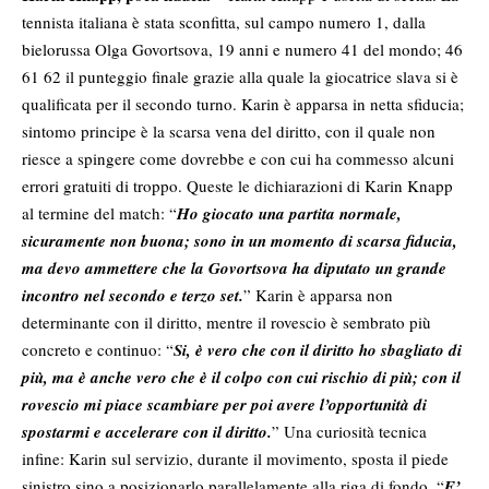
tennista italiana è stata sconfitta, sul campo numero 1, dalla
bielorussa Olga Govortsova, 19 anni e numero 41 del mondo; 46
61 62 il punteggio finale grazie alla quale la giocatrice slava si è
qualificata per il secondo turno. Karin è apparsa in netta sfiducia;
sintomo principe è la scarsa vena del diritto, con il quale non
riesce a spingere come dovrebbe e con cui ha commesso alcuni
errori gratuiti di troppo. Queste le dichiarazioni di Karin Knapp
al termine del match: “
Ho giocato una partita normale,
sicuramente non buona; sono in un momento di scarsa fiducia,
ma devo ammettere che la Govortsova ha diputato un grande
incontro nel secondo e terzo set.
” Karin è apparsa non
determinante con il diritto, mentre il rovescio è sembrato più
concreto e continuo: “
Si, è vero che con il diritto ho sbagliato di
più, ma è anche vero che è il colpo con cui rischio di più; con il
rovescio mi piace scambiare per poi avere l’opportunità di
spostarmi e accelerare con il diritto.
” Una curiosità tecnica
infine: Karin sul servizio, durante il movimento, sposta il piede
sinistro sino a posizionarlo parallelamente alla riga di fondo. “
E’