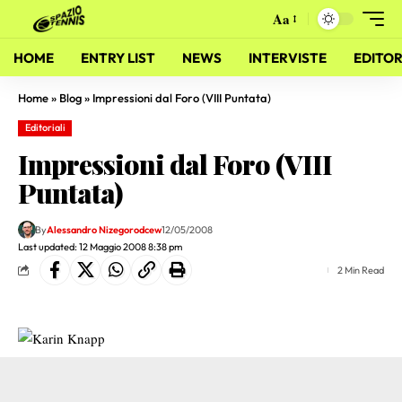
Aa
HOME
ENTRY LIST
NEWS
INTERVISTE
EDITOR
Home
»
Blog
»
Impressioni dal Foro (VIII Puntata)
Editoriali
Impressioni dal Foro (VIII
Puntata)
By
Alessandro Nizegorodcew
12/05/2008
Last updated: 12 Maggio 2008 8:38 pm
2 Min Read