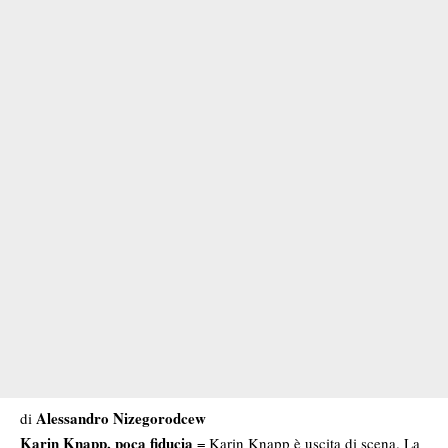
Alessandro Nizegorodcew
di
Karin Knapp, poca fiducia
= Karin Knapp è uscita di scena. La