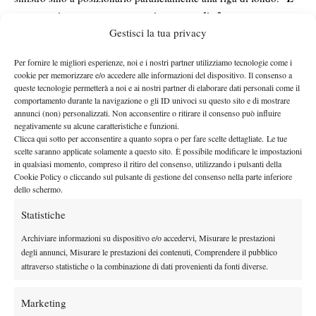
una questione prettamente tecnica; cerco di sfruttare, con
Gestisci la tua privacy
questo movimento, la torsione del bacino.
” C’è da sottolineare
comunque, oltre alla non eccellente prestazione di Karin, l’ottima
Per fornire le migliori esperienze, noi e i nostri partner utilizziamo tecnologie come i
prova di Olga Govortsova, che ha giocato un incontro di
cookie per memorizzare e/o accedere alle informazioni del dispositivo. Il consenso a
altissimo livello; ottimi i due fondamentali, piuttosto piatti, con
queste tecnologie permetterà a noi e ai nostri partner di elaborare dati personali come il
comportamento durante la navigazione o gli ID univoci su questo sito e di mostrare
cui ha comandato spesso lo scambio. Giocatrice da tenere
annunci (non) personalizzati. Non acconsentire o ritirare il consenso può influire
d’occhio; tra i suoi migliori risultati annotiamo la finale, a marzo,
negativamente su alcune caratteristiche e funzioni.
nel Wta di Memphis.
Clicca qui sotto per acconsentire a quanto sopra o per fare scelte dettagliate. Le tue
scelte saranno applicate solamente a questo sito. È possibile modificare le impostazioni
Fognini, allenamenti su allenamenti..
= In un Foro Italico quasi
in qualsiasi momento, compreso il ritiro del consenso, utilizzando i pulsanti della
deserto,ore 19.30, sul campo numero 5 ad allenarsi c’era Fabio
Cookie Policy o cliccando sul pulsante di gestione del consenso nella parte inferiore
dello schermo.
Fognini; il ragazzo ha grande voglia di allenarsi, di lavorare, di
rientrare al top dal punto di vista fisico. Encomiabile.
Statistiche
Archiviare informazioni su dispositivo e/o accedervi, Misurare le prestazioni
degli annunci, Misurare le prestazioni dei contenuti, Comprendere il pubblico
attraverso statistiche o la combinazione di dati provenienti da fonti diverse.
Marketing
Nessun commento