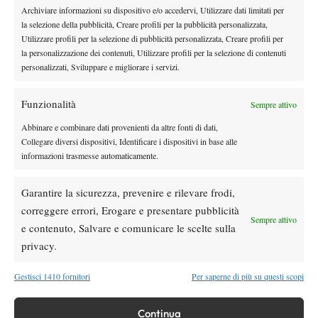
Archiviare informazioni su dispositivo e/o accedervi, Utilizzare dati limitati per
Devi essere
connesso
per inviare un commento.
la selezione della pubblicità, Creare profili per la pubblicità personalizzata,
Utilizzare profili per la selezione di pubblicità personalizzata, Creare profili per
la personalizzazione dei contenuti, Utilizzare profili per la selezione di contenuti
personalizzati, Sviluppare e migliorare i servizi.
DI TENDENZA
Atp
News
Funzionalità
Sempre attivo
Masters 1000 Montreal 2026:
Bolelli/Vavassori fuori al primo turno
Abbinare e combinare dati provenienti da altre fonti di dati,
Collegare diversi dispositivi, Identificare i dispositivi in base alle
informazioni trasmesse automaticamente.
News
Masters 1000 Cincinnati 2026: forfait di
Garantire la sicurezza, prevenire e rilevare frodi,
Quinn, Sonego entra nel tabellone
correggere errori, Erogare e presentare pubblicità
Sempre attivo
e contenuto, Salvare e comunicare le scelte sulla
Tennis in TV
privacy.
Masters 1000 Cincinnati 2026: a che ora e
dove vedere il sorteggio del tabellone
Gestisci 1410 fornitori
Per saperne di più su questi scopi
News
Continua