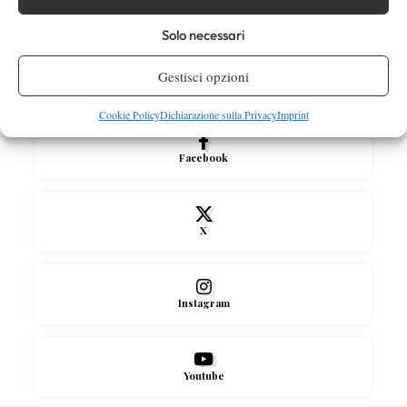
Rusedski sul futuro di Alcaraz: “Non
giocherà lo US Open, forse non lo vedremo
Solo necessari
più nel 2026”
Gestisci opzioni
SOCIAL
Cookie Policy
Dichiarazione sulla Privacy
Imprint
Facebook
X
Instagram
Youtube