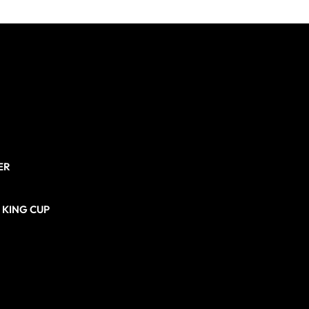
ER
N KING CUP