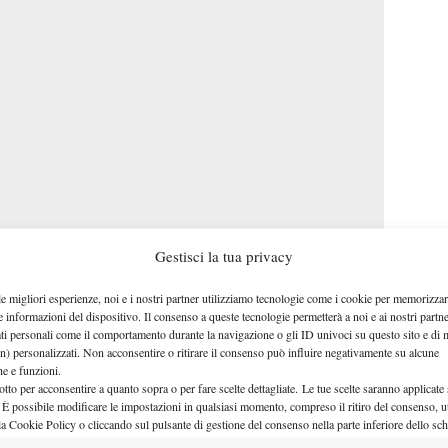
Gestisci la tua privacy
Sinner certezza
le migliori esperienze, noi e i nostri partner utilizziamo tecnologie come i cookie per memorizzar
e informazioni del dispositivo. Il consenso a queste tecnologie permetterà a noi e ai nostri partne
Con una semifinale Slam e
ati personali come il comportamento durante la navigazione o gli ID univoci su questo sito e di 
n) personalizzati. Non acconsentire o ritirare il consenso può influire negativamente su alcune
quattro Masters 1000 vinti,
che e funzioni.
otto per acconsentire a quanto sopra o per fare scelte dettagliate. Le tue scelte saranno applicate
Sinner
non è matematicamente
o
 È possibile modificare le impostazioni in qualsiasi momento, compreso il ritiro del consenso, ut
certo del posto a Torino, ma sarà
la Cookie Policy o cliccando sul pulsante di gestione del consenso nella parte inferiore dello sc