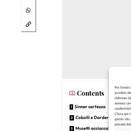
Per fornire 
Contents
accedere all
elaborare d
annunci (no
Sinner certezza
caratteristi
Clicca qui s
Cobolli e Darderi ci credon
questo sito.
pulsanti del
Musetti acciaccato