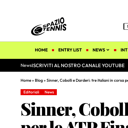
HOME
ENTRY LIST
NEWS
INT
ISCRIVITI AL NOSTRO CANALE YOUTUBE
News
Home
»
Blog
»
Sinner, Cobolli e Darderi: tre italiani in corsa p
Editoriali
News
Sinner, Cobolli
per le ATP Fin