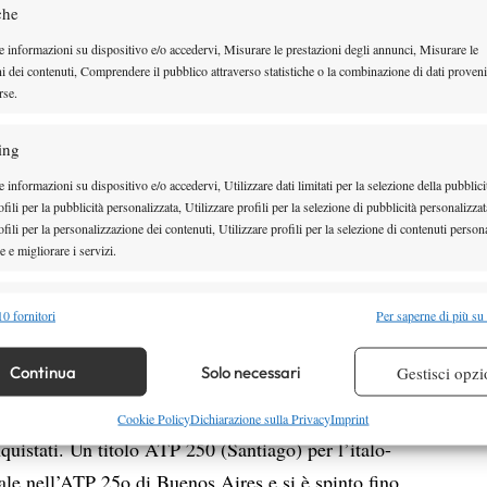
solo questione di mesi per avere la
che
sicurezza aritmetica di disputare
e informazioni su dispositivo e/o accedervi, Misurare le prestazioni degli annunci, Misurare le
quarta volta consecutiva
ni dei contenuti, Comprendere il pubblico attraverso statistiche o la combinazione di dati proveni
per la
rse.
pazione nel 2021 da riserva, l’altoatesino dal 2023 è
imo grande torneo della stagione, di cui detiene i
ing
 informazioni su dispositivo e/o accedervi, Utilizzare dati limitati per la selezione della pubblici
edono
fili per la pubblicità personalizzata, Utilizzare profili per la selezione di pubblicità personalizzat
fili per la personalizzazione dei contenuti, Utilizzare profili per la selezione di contenuti persona
Acapulco e la finale nell’ATP 500 di Monaco di
 e migliorare i servizi.
initivamente inserito nel tennis che conta. Il 24enne
alità
Semp
 occupa l’ottava posizione della Race verso Torino e
0 fornitori
Per saperne di più su
 combinare dati provenienti da altre fonti di dati, Collegare diversi dispositivi,
 dove lo scorso anno si fermò ai quarti contro
re i dispositivi in base alle informazioni trasmesse automaticamente.
Continua
Solo necessari
Gestisci opzi
pria posizione in Top ten. Nei primi dieci c’è anche
la semifinale agli Internazionali ha scalato dieci posti
re la sicurezza, prevenire e rilevare frodi, correggere errori,
Cookie Policy
Dichiarazione sulla Privacy
Imprint
uistati. Un titolo ATP 250 (Santiago) per l’italo-
 e presentare pubblicità e contenuto, Salvare e comunicare le
Semp
sulla privacy.
nale nell’ATP 25o di Buenos Aires e si è spinto fino