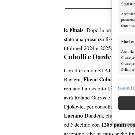
Statisti
Archiviar
prestazio
fonti dive
le Finals
. Dopo la prima parteci
stato una presenza fissa dell’ult
Market
titoli nel 2024 e 2025.
Archiviare
Cobolli e Darderi ci cr
Creare pro
Creare pro
Con il trionfo nell’ATP 500 di 
Sviluppare
Flavio Cobolli
Baviera,
si è def
Funzion
1320 punti
romano ha raccolto
e
Gestisci 141
Abbinare e
avrà Roland Garros e Wimbledon,
Identifica
Djokovic, per consolidare la pro
Luciano Darderi
, che grazie al
Garanti
1285 punti
ed è decimo con
conq
Erogare
scelte 
argentino, che ha fatto anche fi