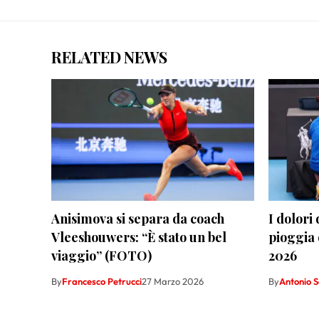
RELATED NEWS
Anisimova si separa da coach
I dolori 
Vleeshouwers: “È stato un bel
pioggia d
viaggio” (FOTO)
2026
By
Francesco Petrucci
27 Marzo 2026
By
Antonio 