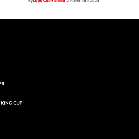
By
Lapo Castrichella
12 Novembre 2025
ER
N KING CUP