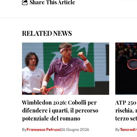
scelte 
Share This Article
RELATED NEWS
Wimbledon 2026: Cobolli per
ATP 250 
difendere i quarti, il percorso
rischia,
potenziale del romano
terzo se
By
Francesco Petrucci
26 Giugno 2026
By
Tancredi