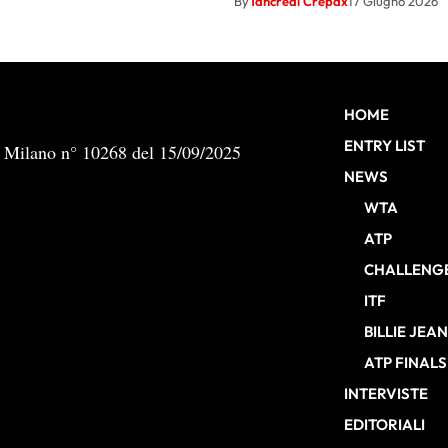
By
Tancredi Crepax
17 Giugno 2026
HOME
ENTRY LIST
b Milano n° 10268 del 15/09/2025
NEWS
WTA
ATP
CHALLENG
ITF
BILLIE JEA
ATP FINALS
INTERVISTE
EDITORIALI