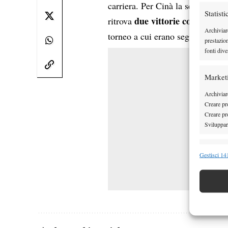
carriera. Per Cinà la settimana t
Statisti
due vittorie consecutiv
ritrova
Archiviar
cinqu
torneo a cui erano seguite
prestazio
fonti dive
Market
Archiviare
Creare pro
Creare pro
Sviluppare
Funzion
Gestisci 141
Abbinare e
Identifica
Garanti
Erogare