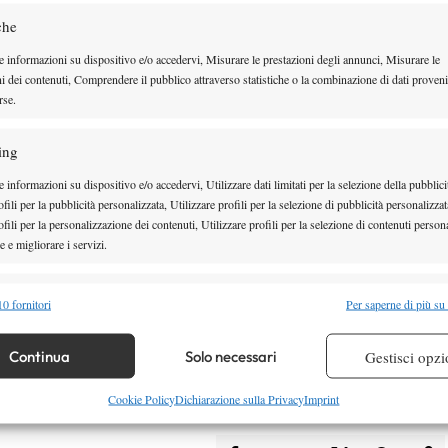
unisina rimane comunque positiva: l’italiano, infatti
che
e come non accadeva dal Challenger 125 di Napoli
,
e informazioni su dispositivo e/o accedervi, Misurare le prestazioni degli annunci, Misurare le
e sconfitte consecutive
tra Challenger e tornei ATP.
ni dei contenuti, Comprendere il pubblico attraverso statistiche o la combinazione di dati proveni
rse.
ing
 informazioni su dispositivo e/o accedervi, Utilizzare dati limitati per la selezione della pubblici
fili per la pubblicità personalizzata, Utilizzare profili per la selezione di pubblicità personalizzat
fili per la personalizzazione dei contenuti, Utilizzare profili per la selezione di contenuti persona
 e migliorare i servizi.
alità
Semp
0 fornitori
Per saperne di più su
 combinare dati provenienti da altre fonti di dati, Collegare diversi dispositivi,
re i dispositivi in base alle informazioni trasmesse automaticamente.
Continua
Solo necessari
Gestisci opzi
re la sicurezza, prevenire e rilevare frodi, correggere errori,
Cookie Policy
Dichiarazione sulla Privacy
Imprint
 e presentare pubblicità e contenuto, Salvare e comunicare le
Semp