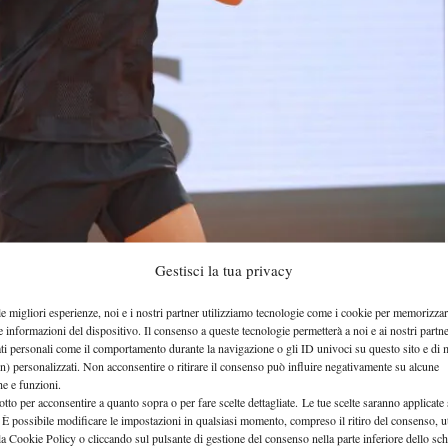
Gestisci la tua privacy
le migliori esperienze, noi e i nostri partner utilizziamo tecnologie come i cookie per memorizzar
e informazioni del dispositivo. Il consenso a queste tecnologie permetterà a noi e ai nostri partne
ati personali come il comportamento durante la navigazione o gli ID univoci su questo sito e di 
Federico Cinà
rsa di
al Challenger 75 di Tunisi
n) personalizzati. Non acconsentire o ritirare il consenso può influire negativamente su alcune
che e funzioni.
6-2 contro il qualificato spagnolo Inaki Montes-de
otto per acconsentire a quanto sopra o per fare scelte dettagliate. Le tue scelte saranno applicate
 È possibile modificare le impostazioni in qualsiasi momento, compreso il ritiro del consenso, ut
 alla prima semifinale Challenger della sua
la Cookie Policy o cliccando sul pulsante di gestione del consenso nella parte inferiore dello sc