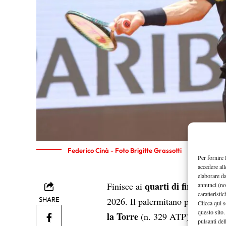
Federico Cinà - Foto Brigitte Grassotti
Per fornire 
accedere all
elaborare d
quarti di finale
Finisce ai
la co
annunci (no
caratteristi
6-2 
SHARE
2026. Il palermitano perde
Clicca qui s
questo sito.
la Torre
(n. 329 ATP) che accede
pulsanti del