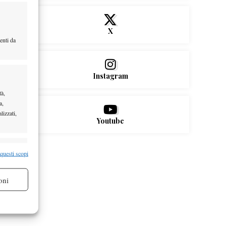
X
enti da
Instagram
tà,
a,
lizzati,
Youtube
re attivo
 questi scopi
oni
re attivo