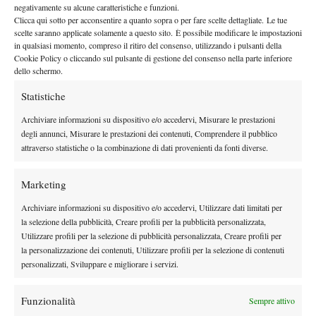
Lui è un giocatore talentuosissimo e risponde benissimo”.
negativamente su alcune caratteristiche e funzioni.
Clicca qui sotto per acconsentire a quanto sopra o per fare scelte dettagliate. Le tue
Jodar predestinato
scelte saranno applicate solamente a questo sito. È possibile modificare le impostazioni
in qualsiasi momento, compreso il ritiro del consenso, utilizzando i pulsanti della
Jodar
Prestazione di grande carattere di
, che ha salvato due
Cookie Policy o cliccando sul pulsante di gestione del consenso nella parte inferiore
match point prima di portare la partita al terzo set:
“Lui è un
dello schermo.
mostro perché gioca così già a 19 anni e avrà un futuro
Statistiche
pazzesco. Sono contento della mia prova mentale, soprattutto
Archiviare informazioni su dispositivo e/o accedervi, Misurare le prestazioni
dopo i match point non sfruttati. Ho ancora tanto da migliorare,
degli annunci, Misurare le prestazioni dei contenuti, Comprendere il pubblico
ora non dobbiamo fermarci”.
attraverso statistiche o la combinazione di dati provenienti da fonti diverse.
Problemi di tensione…
Marketing
Tanta umidità nella serata al Foro Italico, con Darderi che ha
racchette
dovuto cambiare più volte la tensione delle proprie
:
Archiviare informazioni su dispositivo e/o accedervi, Utilizzare dati limitati per
“C’era tantissima umidità non trovavo la tensione giusta. Sono
la selezione della pubblicità, Creare profili per la pubblicità personalizzata,
Utilizzare profili per la selezione di pubblicità personalizzata, Creare profili per
partito con 25, poi sono sceso a 24 e poi sono dovuto scendere
la personalizzazione dei contenuti, Utilizzare profili per la selezione di contenuti
ancora. Per fortuna gli incordatori sono bravi a sopportarmi”.
personalizzati, Sviluppare e migliorare i servizi.
Funzionalità
Sempre attivo