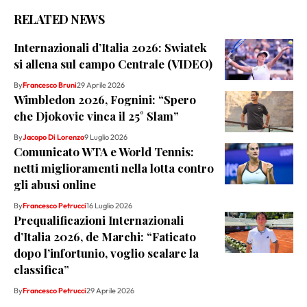
RELATED NEWS
Internazionali d’Italia 2026: Swiatek
si allena sul campo Centrale (VIDEO)
By
Francesco Bruni
29 Aprile 2026
Wimbledon 2026, Fognini: “Spero
che Djokovic vinca il 25° Slam”
By
Jacopo Di Lorenzo
9 Luglio 2026
Comunicato WTA e World Tennis:
netti miglioramenti nella lotta contro
gli abusi online
By
Francesco Petrucci
16 Luglio 2026
Prequalificazioni Internazionali
d’Italia 2026, de Marchi: “Faticato
dopo l’infortunio, voglio scalare la
classifica”
By
Francesco Petrucci
29 Aprile 2026