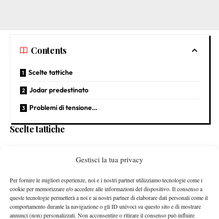
Contents
Scelte tattiche
Jodar predestinato
Problemi di tensione…
Scelte tattiche
Match combattutissimo con i dettagli che hanno fatto la
Gestisci la tua privacy
risposta
differenza. La
di Jodar ha messo in grande difficoltà
Darderi:
“Quando era iniziata la partita cercavo di giocargli di
Per fornire le migliori esperienze, noi e i nostri partner utilizziamo tecnologie come i
più sul dritto perché è più solido dalla parte del rovescio.
cookie per memorizzare e/o accedere alle informazioni del dispositivo. Il consenso a
Cercavo di cambiare con lo slice ma la palla saltava
queste tecnologie permetterà a noi e ai nostri partner di elaborare dati personali come il
comportamento durante la navigazione o gli ID univoci su questo sito e di mostrare
pochissimo, nel terzo set ho capito che dovevo muoverlo di più.
annunci (non) personalizzati. Non acconsentire o ritirare il consenso può influire