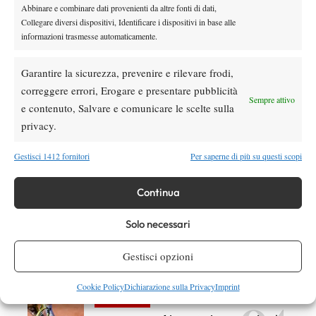
Abbinare e combinare dati provenienti da altre fonti di dati,
Collegare diversi dispositivi, Identificare i dispositivi in base alle
informazioni trasmesse automaticamente.
DI TENDENZA
Garantire la sicurezza, prevenire e rilevare frodi,
Atp
News
correggere errori, Erogare e presentare pubblicità
Sempre attivo
ATP 500 Washington 2026, Musetti ko ai
e contenuto, Salvare e comunicare le scelte sulla
quarti: Jodar passa in rimonta
privacy.
Gestisci 1412 fornitori
Per saperne di più su questi scopi
Atp
News
Masters 1000 Cincinnati 2026, ufficiali le
wild card: c’è Draper
Continua
Solo necessari
Atp
News
Musetti: “Più responsabile grazie ai miei
Gestisci opzioni
bimbi. Forfait di Sinner? Sa quello che fa”
Cookie Policy
Dichiarazione sulla Privacy
Imprint
News
Wta