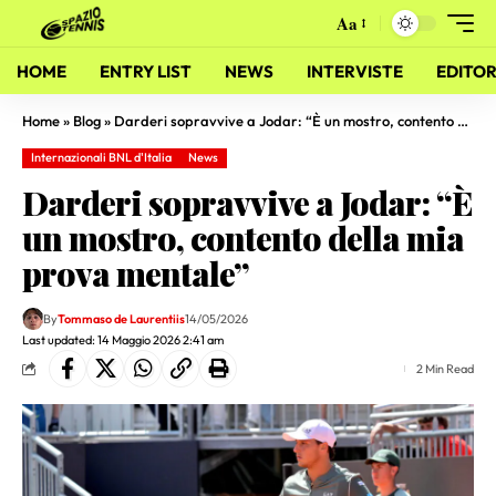
Aa
HOME
ENTRY LIST
NEWS
INTERVISTE
EDITOR
Home
»
Blog
»
Darderi sopravvive a Jodar: “È un mostro, contento della mia prova mentale”
Internazionali BNL d'Italia
News
Darderi sopravvive a Jodar: “È
un mostro, contento della mia
prova mentale”
By
Tommaso de Laurentiis
14/05/2026
Last updated: 14 Maggio 2026 2:41 am
2 Min Read