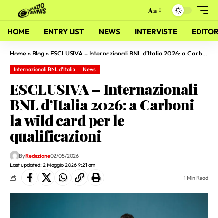
Aa
HOME
ENTRY LIST
NEWS
INTERVISTE
EDITOR
Home
»
Blog
»
ESCLUSIVA – Internazionali BNL d’Italia 2026: a Carboni la wild card per le qualificazioni
Internazionali BNL d'Italia
News
ESCLUSIVA – Internazionali
BNL d’Italia 2026: a Carboni
la wild card per le
qualificazioni
By
Redazione
02/05/2026
Last updated: 2 Maggio 2026 9:21 am
1 Min Read