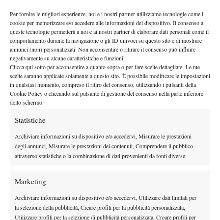
titoli ITF, e tanti tornei Challenger giocati, con vittorie importanti
Per fornire le migliori esperienze, noi e i nostri partner utilizziamo tecnologie come i
come su Francesco Maestrelli, l’allievo del Piatti Tennis Center
cookie per memorizzare e/o accedere alle informazioni del dispositivo. Il consenso a
farà quindi il suo esordio nelle qualificazioni del Masters 1000
queste tecnologie permetterà a noi e ai nostri partner di elaborare dati personali come il
comportamento durante la navigazione o gli ID univoci su questo sito e di mostrare
capitolino.
annunci (non) personalizzati. Non acconsentire o ritirare il consenso può influire
negativamente su alcune caratteristiche e funzioni.
Clicca qui sotto per acconsentire a quanto sopra o per fare scelte dettagliate. Le tue
scelte saranno applicate solamente a questo sito. È possibile modificare le impostazioni
in qualsiasi momento, compreso il ritiro del consenso, utilizzando i pulsanti della
TAGGED:
Primo Piano
Cookie Policy o cliccando sul pulsante di gestione del consenso nella parte inferiore
dello schermo.
Statistiche
Archiviare informazioni su dispositivo e/o accedervi, Misurare le prestazioni
degli annunci, Misurare le prestazioni dei contenuti, Comprendere il pubblico
attraverso statistiche o la combinazione di dati provenienti da fonti diverse.
DI TENDENZA
Atp
News
Marketing
Masters 1000 Montreal 2026: medical time
Archiviare informazioni su dispositivo e/o accedervi, Utilizzare dati limitati per
out per Shang contro Darderi
la selezione della pubblicità, Creare profili per la pubblicità personalizzata,
Utilizzare profili per la selezione di pubblicità personalizzata, Creare profili per