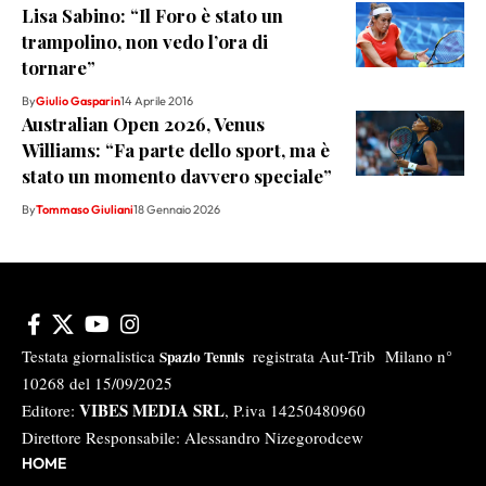
Lisa Sabino: “Il Foro è stato un
trampolino, non vedo l’ora di
tornare”
By
Giulio Gasparin
14 Aprile 2016
Australian Open 2026, Venus
Williams: “Fa parte dello sport, ma è
stato un momento davvero speciale”
By
Tommaso Giuliani
18 Gennaio 2026
Testata giornalistica
registrata Aut-Trib Milano n°
Spazio Tennis
10268 del 15/09/2025
VIBES MEDIA SRL
Editore:
, P.iva 14250480960
Direttore Responsabile: Alessandro Nizegorodcew
HOME