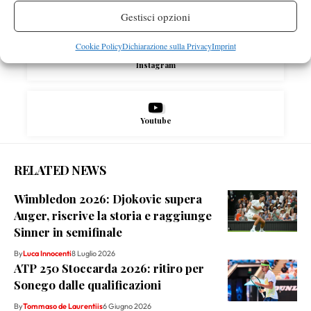
X
Gestisci opzioni
Cookie Policy
Dichiarazione sulla Privacy
Imprint
Instagram
Youtube
RELATED NEWS
Wimbledon 2026: Djokovic supera
Auger, riscrive la storia e raggiunge
Sinner in semifinale
By
Luca Innocenti
8 Luglio 2026
ATP 250 Stoccarda 2026: ritiro per
Sonego dalle qualificazioni
By
Tommaso de Laurentiis
6 Giugno 2026