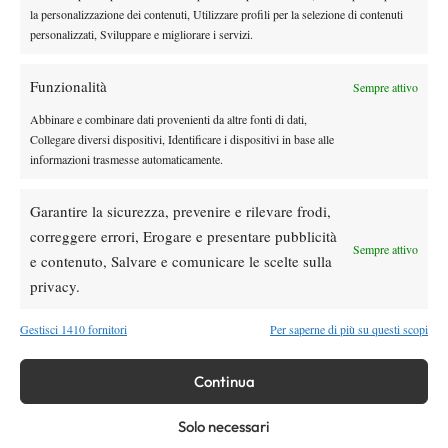
News
Wta
la personalizzazione dei contenuti, Utilizzare profili per la selezione di contenuti
personalizzati, Sviluppare e migliorare i servizi.
WTA 1000 Toronto 2026: pioggia pesante,
gioco sospeso
Funzionalità
Sempre attivo
Atp
News
Abbinare e combinare dati provenienti da altre fonti di dati,
Collegare diversi dispositivi, Identificare i dispositivi in base alle
Masters 1000 Montreal 2026: Darderi
informazioni trasmesse automaticamente.
Shang inizia in ritardo per pioggia
Garantire la sicurezza, prevenire e rilevare frodi,
Atp
News
correggere errori, Erogare e presentare pubblicità
Masters 1000 Montreal 2026: solo 2 top ten al terzo turno,
Sempre attivo
e contenuto, Salvare e comunicare le scelte sulla
terza volta dal 1990
privacy.
SOCIAL
Gestisci 1410 fornitori
Per saperne di più su questi scopi
Continua
Facebook
Solo necessari