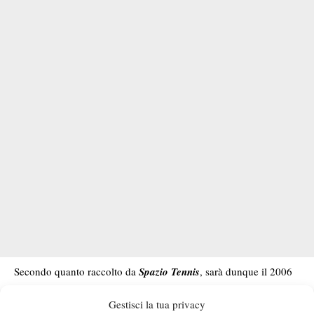
Secondo quanto raccolto da
Spazio Tennis
, sarà dunque il 2006
sardo, attualmente numero 458 del mondo, a giocare il tabellone
Gestisci la tua privacy
cadetto del Masters 1000 romano. Dopo un 2025 condito da 2