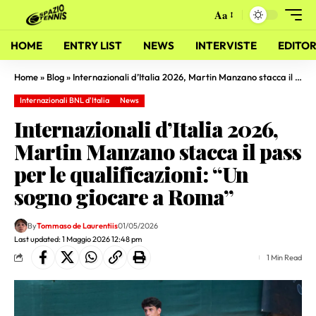
Aa
HOME
ENTRY LIST
NEWS
INTERVISTE
EDITOR
Home
»
Blog
»
Internazionali d’Italia 2026, Martin Manzano stacca il pass per le qualificazioni: “Un sogno giocare a Roma”
Internazionali BNL d'Italia
News
Internazionali d’Italia 2026,
Martin Manzano stacca il pass
per le qualificazioni: “Un
sogno giocare a Roma”
By
Tommaso de Laurentiis
01/05/2026
Last updated: 1 Maggio 2026 12:48 pm
1 Min Read