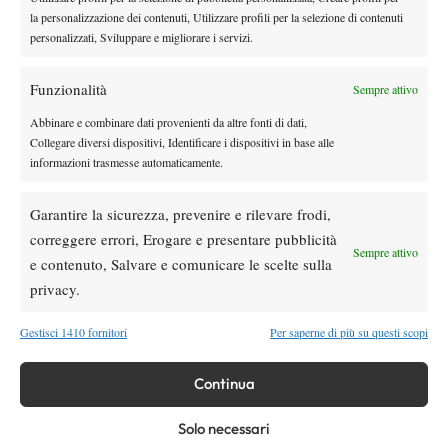
la personalizzazione dei contenuti, Utilizzare profili per la selezione di contenuti
Masters 1000 Cincinnati 2026: forfait di
personalizzati, Sviluppare e migliorare i servizi.
Quinn, Sonego entra nel tabellone
Funzionalità
Sempre attivo
Tennis in TV
Abbinare e combinare dati provenienti da altre fonti di dati,
Masters 1000 Cincinnati 2026: a che ora e
Collegare diversi dispositivi, Identificare i dispositivi in base alle
dove vedere il sorteggio del tabellone
informazioni trasmesse automaticamente.
News
Garantire la sicurezza, prevenire e rilevare frodi,
Rusedski sul futuro di Alcaraz: “Non
correggere errori, Erogare e presentare pubblicità
giocherà lo US Open, forse non lo vedremo
Sempre attivo
e contenuto, Salvare e comunicare le scelte sulla
più nel 2026”
privacy.
SOCIAL
Gestisci 1410 fornitori
Per saperne di più su questi scopi
Continua
Facebook
Solo necessari