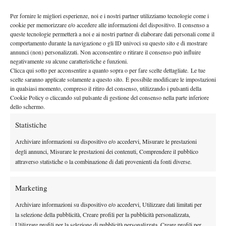
Per fornire le migliori esperienze, noi e i nostri partner utilizziamo tecnologie come i
cookie per memorizzare e/o accedere alle informazioni del dispositivo. Il consenso a
queste tecnologie permetterà a noi e ai nostri partner di elaborare dati personali come il
comportamento durante la navigazione o gli ID univoci su questo sito e di mostrare
annunci (non) personalizzati. Non acconsentire o ritirare il consenso può influire
negativamente su alcune caratteristiche e funzioni.
Clicca qui sotto per acconsentire a quanto sopra o per fare scelte dettagliate. Le tue
scelte saranno applicate solamente a questo sito. È possibile modificare le impostazioni
in qualsiasi momento, compreso il ritiro del consenso, utilizzando i pulsanti della
Cookie Policy o cliccando sul pulsante di gestione del consenso nella parte inferiore
dello schermo.
Statistiche
Archiviare informazioni su dispositivo e/o accedervi, Misurare le prestazioni
degli annunci, Misurare le prestazioni dei contenuti, Comprendere il pubblico
DI TENDENZA
attraverso statistiche o la combinazione di dati provenienti da fonti diverse.
Atp
News
Masters 1000 Montreal 2026:
Marketing
Bolelli/Vavassori fuori al primo turno
Archiviare informazioni su dispositivo e/o accedervi, Utilizzare dati limitati per
la selezione della pubblicità, Creare profili per la pubblicità personalizzata,
News
Utilizzare profili per la selezione di pubblicità personalizzata, Creare profili per