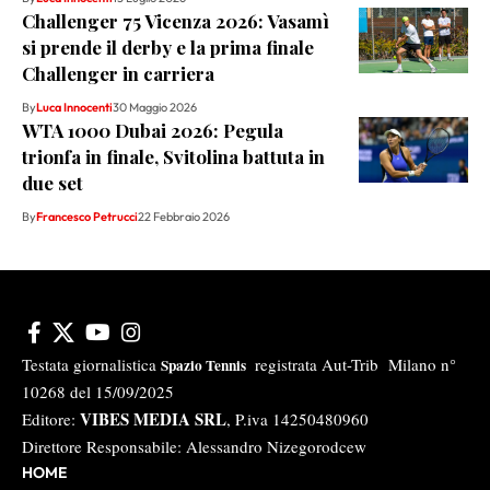
Challenger 75 Vicenza 2026: Vasamì
si prende il derby e la prima finale
Challenger in carriera
By
Luca Innocenti
30 Maggio 2026
WTA 1000 Dubai 2026: Pegula
trionfa in finale, Svitolina battuta in
due set
By
Francesco Petrucci
22 Febbraio 2026
Testata giornalistica
registrata Aut-Trib Milano n°
Spazio Tennis
10268 del 15/09/2025
VIBES MEDIA SRL
Editore:
, P.iva 14250480960
Direttore Responsabile: Alessandro Nizegorodcew
HOME