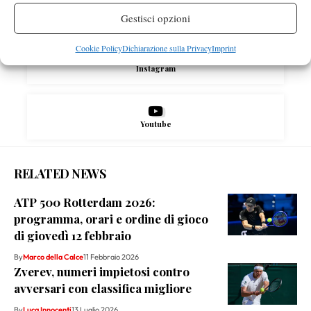
X
Gestisci opzioni
Cookie Policy
Dichiarazione sulla Privacy
Imprint
Instagram
Youtube
RELATED NEWS
ATP 500 Rotterdam 2026:
programma, orari e ordine di gioco
di giovedì 12 febbraio
By
Marco della Calce
11 Febbraio 2026
Zverev, numeri impietosi contro
avversari con classifica migliore
By
Luca Innocenti
13 Luglio 2026