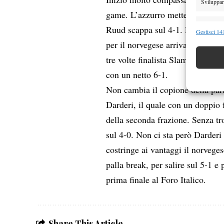
Sviluppare
game. L’azzurro mette a segno il
Funzion
Ruud scappa sul 4-1. Dopo 26 min
Gestisci 141
per il norvegese arriva la sospen
Abbinare e
Identifica
tre volte finalista Slam va a seg
con un netto 6-1.
Garanti
Non cambia il copione della par
Erogare
Darderi, il quale con un doppio 
scelte 
della seconda frazione. Senza tro
sul 4-0. Non ci sta però Darderi
costringe ai vantaggi il norvege
palla break, per salire sul 5-1 e 
prima finale al Foro Italico.
Share This Article