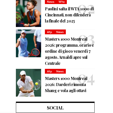
News
Wta
Paolini salta il WTA 1000 di
Cincinnati, non difenderà
la finale del 2025
Atp
News
Masters 1000 Montreal
2026: programma, orario e
ordine di gioco venerdì 7
agosto. Arnaldi apre sul
Centrale
Atp
News
Masters 1000 Montreal
2026: Darderi rimonta
Shang e vola agli ottavi
SOCIAL