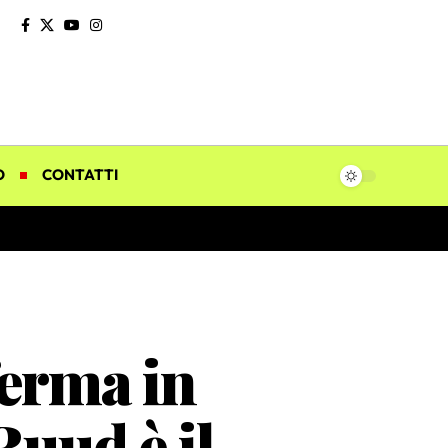
O
CONTATTI
ferma in
Ruud è il