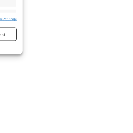
re attivo
 questi scopi
oni
re attivo