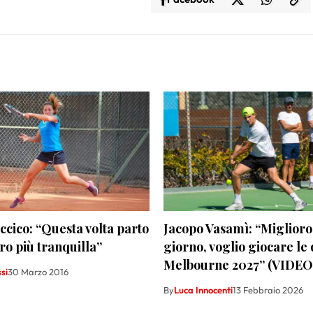
cico: “Questa volta parto
Jacopo Vasamì: “Miglioro
oro più tranquilla”
giorno, voglio giocare le 
Melbourne 2027” (VIDEO
si
30 Marzo 2016
By
Luca Innocenti
13 Febbraio 2026