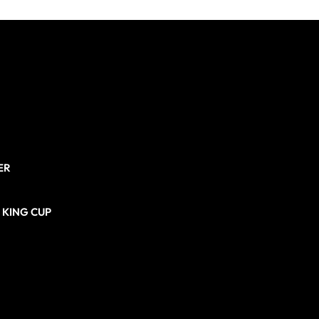
ER
N KING CUP