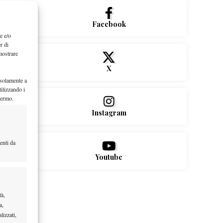
Facebook
e e/o
r di
mostrare
X
 solamente a
ilizzando i
hermo.
Instagram
enti da
Youtube
tà,
a,
lizzati,