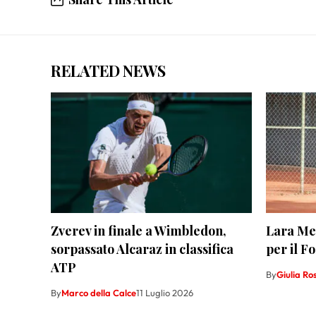
RELATED NEWS
Zverev in finale a Wimbledon,
Lara Mec
sorpassato Alcaraz in classifica
per il F
ATP
By
Giulia Ros
By
Marco della Calce
11 Luglio 2026