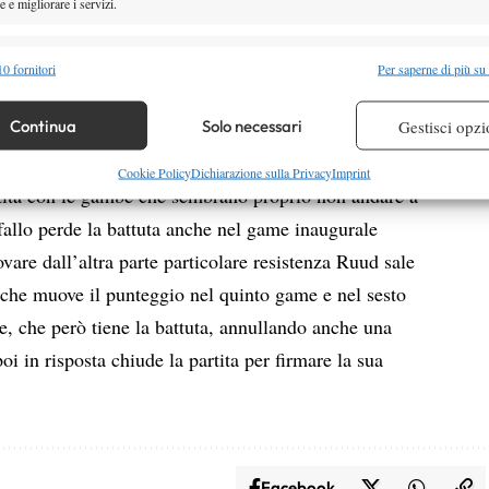
 e migliorare i servizi.
 controbreak ma non riesce a pareggiare i conti e
alità
uti di gioco sulla palla break che varrebbe il 5-1
Semp
0 fornitori
Per saperne di più su
sione per pioggia. Si riprende dopo quasi due ore e il
 combinare dati provenienti da altre fonti di dati, Collegare diversi dispositivi,
re i dispositivi in base alle informazioni trasmesse automaticamente.
Continua
Solo necessari
Gestisci opzi
no prima di mandare in archivio il parziale d’apertura
re la sicurezza, prevenire e rilevare frodi, correggere errori,
Cookie Policy
Dichiarazione sulla Privacy
Imprint
tita con le gambe che sembrano proprio non andare a
 e presentare pubblicità e contenuto, Salvare e comunicare le
Semp
fallo perde la battuta anche nel game inaugurale
sulla privacy.
vare dall’altra parte particolare resistenza Ruud sale
 che muove il punteggio nel quinto game e nel sesto
se, che però tiene la battuta, annullando anche una
poi in risposta chiude la partita per firmare la sua
Facebook