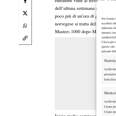
entrambe vinte al terzo set, il t
dell’ultima settimana e si è arre
poco più di un’ora di gioco senza
Per fornire 
norvegese si tratta della 27ª fin
accedere all
elaborare d
Masters 1000 dopo Miami 2022,
annunci (no
caratteristi
Clicca qui s
questo sito.
pulsanti del
Statisti
Archiviar
prestazio
fonti dive
Market
Archiviare
Creare pro
Creare pro
Inizio molto compassato da parte