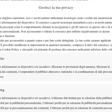
ennista azzurro ha evidentemente pagato le fatiche
Casper Ruud
Gestisci la tua privacy
so a
con il punteggio di 6-1 6-1 dopo
 riuscire ad esprimersi al suo livello. Per il
le migliori esperienze, noi e i nostri partner utilizziamo tecnologie come i cookie per memorizzar
ale raggiunta nel circuito maggiore, la quarta in un
e informazioni del dispositivo. Il consenso a queste tecnologie permetterà a noi e ai nostri partne
ati personali come il comportamento durante la navigazione o gli ID univoci su questo sito e di 
 Montecarlo 2024 e Madrid 2025.
n) personalizzati. Non acconsentire o ritirare il consenso può influire negativamente su alcune
che e funzioni.
otto per acconsentire a quanto sopra o per fare scelte dettagliate. Le tue scelte saranno applicate
 È possibile modificare le impostazioni in qualsiasi momento, compreso il ritiro del consenso, ut
la Cookie Policy o cliccando sul pulsante di gestione del consenso nella parte inferiore dello sc
che
e informazioni su dispositivo e/o accedervi, Misurare le prestazioni degli annunci, Misurare le
ni dei contenuti, Comprendere il pubblico attraverso statistiche o la combinazione di dati proveni
rse.
ing
 informazioni su dispositivo e/o accedervi, Utilizzare dati limitati per la selezione della pubblici
fili per la pubblicità personalizzata, Utilizzare profili per la selezione di pubblicità personalizzat
fili per la personalizzazione dei contenuti, Utilizzare profili per la selezione di contenuti persona
 di Darderi che perde subito la battuta nel secondo