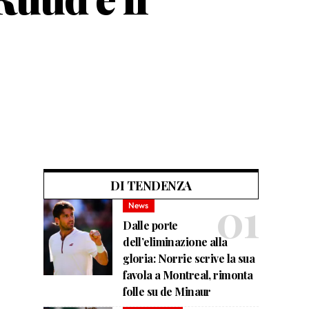
DI TENDENZA
News
Dalle porte
dell’eliminazione alla
gloria: Norrie scrive la sua
favola a Montreal, rimonta
folle su de Minaur