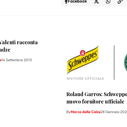
Facebook
Valenti racconta
adze
e
14 Settembre 2013
Roland Garros: Schweppes
nuovo fornitore ufficiale
By
Marco della Calce
28 Gennaio 202