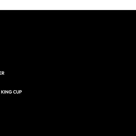
ER
N KING CUP