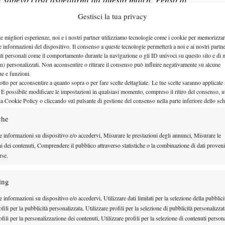
il mio tennis. Sono riuscita a fare tutte le cose che
Gestisci la tua privacy
ggredire la partita nel secondo set, ma non ci sono
le migliori esperienze, noi e i nostri partner utilizziamo tecnologie come i cookie per memorizzar
vo imparare da queste sfide
”.
e informazioni del dispositivo. Il consenso a queste tecnologie permetterà a noi e ai nostri partne
ati personali come il comportamento durante la navigazione o gli ID univoci su questo sito e di 
n) personalizzati. Non acconsentire o ritirare il consenso può influire negativamente su alcune
che e funzioni.
otto per acconsentire a quanto sopra o per fare scelte dettagliate. Le tue scelte saranno applicate
 È possibile modificare le impostazioni in qualsiasi momento, compreso il ritiro del consenso, ut
la Cookie Policy o cliccando sul pulsante di gestione del consenso nella parte inferiore dello sc
che
e informazioni su dispositivo e/o accedervi, Misurare le prestazioni degli annunci, Misurare le
ni dei contenuti, Comprendere il pubblico attraverso statistiche o la combinazione di dati proveni
rse.
ing
 informazioni su dispositivo e/o accedervi, Utilizzare dati limitati per la selezione della pubblici
a avuto una crescita esponenziale e sono arrivati
fili per la pubblicità personalizzata, Utilizzare profili per la selezione di pubblicità personalizzat
fili per la personalizzazione dei contenuti, Utilizzare profili per la selezione di contenuti persona
i nel WTA 250 di Jiujiang 2025 e nel WTA 125 di