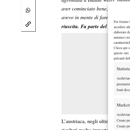
aver cominciato bene, ho giocato 
avevo in mente di fare.
Dovevo a
Per fornire 
riuscita. Fa parte del gioco, de
accedere all
elaborare d
annunci (no
caratteristi
Clicca qui s
questo sito.
pulsanti del
Statisti
Archiviar
prestazio
fonti dive
Market
Archiviare
L’austriaca, negli ultimi mesi, h
Creare pro
Creare pro
final
risultati molto importanti: