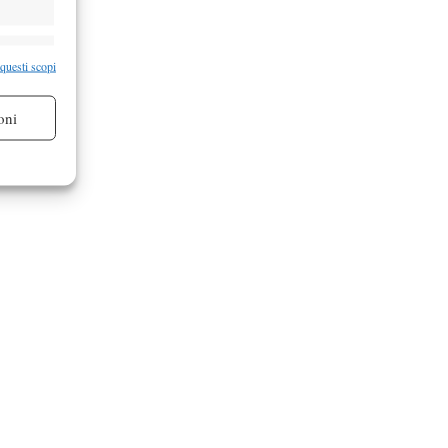
re attivo
 questi scopi
oni
re attivo