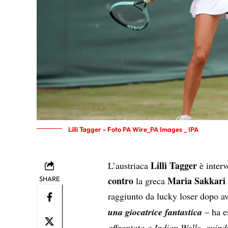
Lilli Tagger - Foto PA Wire_PA Images _ IPA
Lilli Tagger
L’austriaca
è interv
contro
Maria Sakkari
SHARE
la greca
raggiunto da lucky loser dopo av
una giocatrice fantastica
– ha e
affrontata a Indian Wells, quin