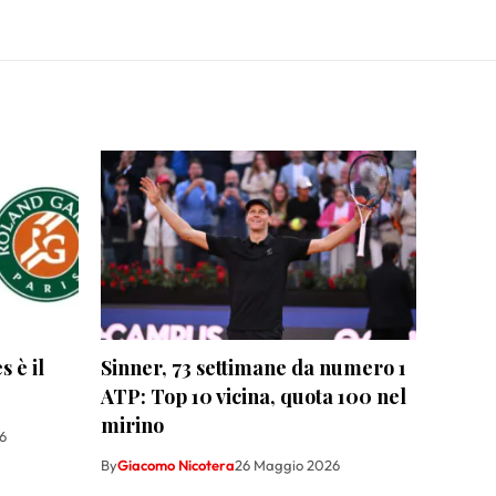
 è il
Sinner, 73 settimane da numero 1
ATP: Top 10 vicina, quota 100 nel
mirino
6
By
Giacomo Nicotera
26 Maggio 2026