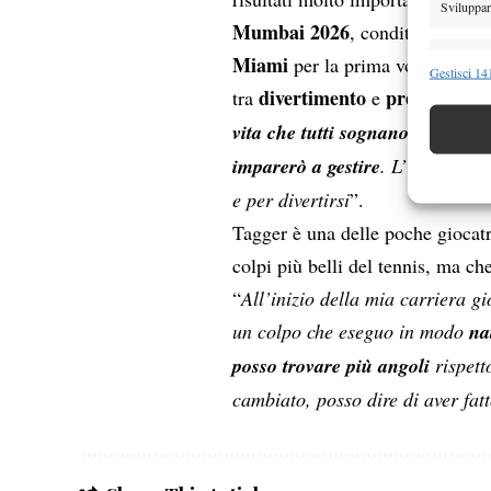
Sviluppare
Mumbai 2026
seco
, condite dai
Miami
per la prima volta in car
Funzion
Gestisci 141
divertimento
pressione
tra
e
da 
Abbinare e
Identifica
vita che tutti sognano di vivere
.
imparerò a gestire
. L’importante
Garanti
e per divertirsi
”.
Erogare
Tagger è una delle poche giocatr
scelte 
colpi più belli del tennis, ma ch
“
All’inizio della mia carriera 
un colpo che eseguo in modo
na
posso trovare più angoli
rispett
cambiato, posso dire di aver fatt