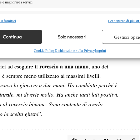
 e migliorare i servizi.
ndi turni
nei 1000 di Indian Wells e
raggiunti
riera. La classe 2008 ha parlato dell’ultimo periodo,
alità
Semp
0 fornitori
Per saperne di più su
gestire: “
Mi sto divertendo un sacco. Sto vivendo la
 combinare dati provenienti da altre fonti di dati, Collegare diversi dispositivi,
re i dispositivi in base alle informazioni trasmesse automaticamente.
Continua
Solo necessari
Gestisci opzi
 Ѐ incredibile.
Poi c’è anche la pressione che
 è ricordarsi che si gioca per se stessi, per passione
re la sicurezza, prevenire e rilevare frodi, correggere errori,
Cookie Policy
Dichiarazione sulla Privacy
Imprint
 e presentare pubblicità e contenuto, Salvare e comunicare le
Semp
rovescio a una mano
ici ad eseguire il
, uno dei
sulla privacy.
e è sempre meno utilizzato ai massimi livelli.
giocavo lo giocavo a due mani. Ho cambiato perché è
turale
, mi diverte molto. Ha anche tanti lati positivi,
o al rovescio bimane. Sono contenta di averlo
o la scelta giusta
”.