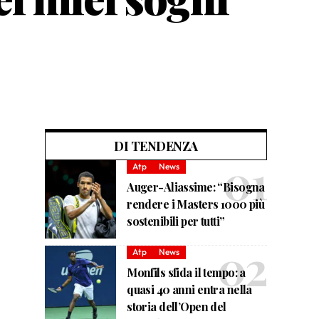
DI TENDENZA
Atp
News
Auger-Aliassime: “Bisogna
rendere i Masters 1000 più
sostenibili per tutti”
Atp
News
Monfils sfida il tempo: a
quasi 40 anni entra nella
storia dell’Open del