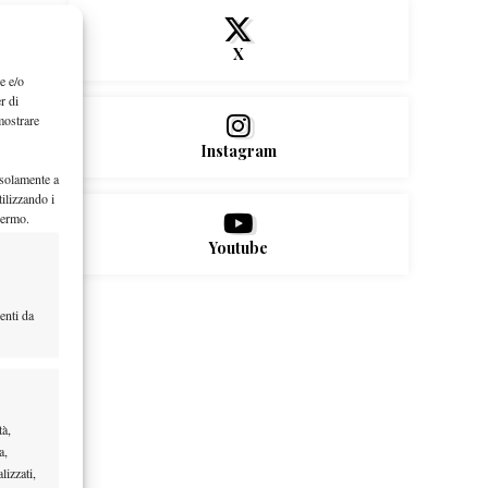
X
e e/o
r di
mostrare
Instagram
 solamente a
ilizzando i
hermo.
Youtube
enti da
tà,
a,
lizzati,