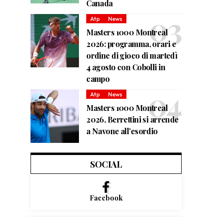
Canada
Atp
News
Masters 1000 Montreal
2026: programma, orari e
ordine di gioco di martedì
4 agosto con Cobolli in
campo
Atp
News
Masters 1000 Montreal
2026, Berrettini si arrende
a Navone all’esordio
SOCIAL
Facebook