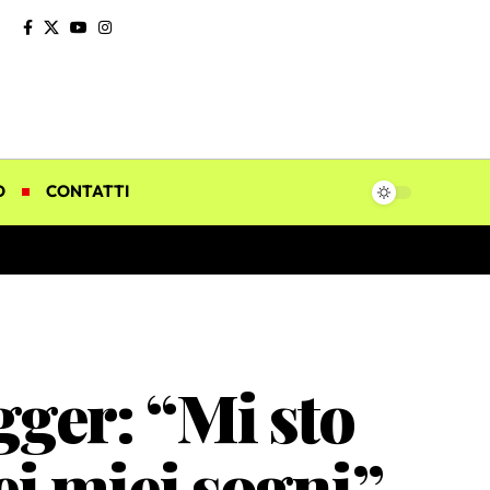
O
CONTATTI
gger: “Mi sto
dei miei sogni”