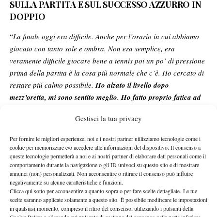
SULLA PARTITA E SUL SUCCESSO AZZURRO IN
DOPPIO
“
La finale oggi era difficile. Anche per l’orario in cui abbiamo
giocato con tanto sole e ombra. Non era semplice, era
veramente difficile giocare bene a tennis poi un po’ di pressione
prima della partita è la cosa più normale che c’è. Ho cercato di
restare più calmo possibile.
Ho alzato il livello dopo
mezz’oretta, mi sono sentito meglio. Ho fatto proprio fatica ad
entrare nella partita
. Quindi niente.
È stata una giornata molto
Gestisci la tua privacy
importante per il tennis italiano partendo anche dal doppio visto
che per la prima volta ha vinto qua una coppia azzurra
“.
Per fornire le migliori esperienze, noi e i nostri partner utilizziamo tecnologie come i
SUL ROLAND GARROS
cookie per memorizzare e/o accedere alle informazioni del dispositivo. Il consenso a
queste tecnologie permetterà a noi e ai nostri partner di elaborare dati personali come il
“
Ora è importante riposare. Non abbiamo tanto tempo per
comportamento durante la navigazione o gli ID univoci su questo sito e di mostrare
annunci (non) personalizzati. Non acconsentire o ritirare il consenso può influire
realizzare quello che stiamo facendo.
Ho già detto prima
negativamente su alcune caratteristiche e funzioni.
dell’anno il mio obiettivo resta Parigi
. Quello che ho fatto qui
Clicca qui sotto per acconsentire a quanto sopra o per fare scelte dettagliate. Le tue
scelte saranno applicate solamente a questo sito. È possibile modificare le impostazioni
tutto l’anno resta incredibile.
Devo tenermi in forma perché c’è
in qualsiasi momento, compreso il ritiro del consenso, utilizzando i pulsanti della
il torneo più importante ora. Non mi voglio neanche mettere