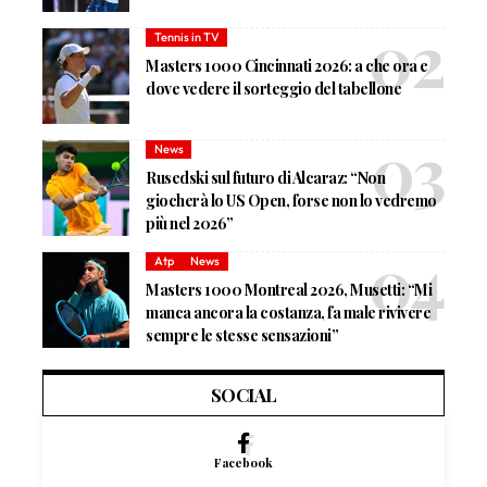
Tennis in TV
Masters 1000 Cincinnati 2026: a che ora e
dove vedere il sorteggio del tabellone
News
Rusedski sul futuro di Alcaraz: “Non
giocherà lo US Open, forse non lo vedremo
più nel 2026”
Atp
News
Masters 1000 Montreal 2026, Musetti: “Mi
manca ancora la costanza, fa male rivivere
sempre le stesse sensazioni”
SOCIAL
Facebook