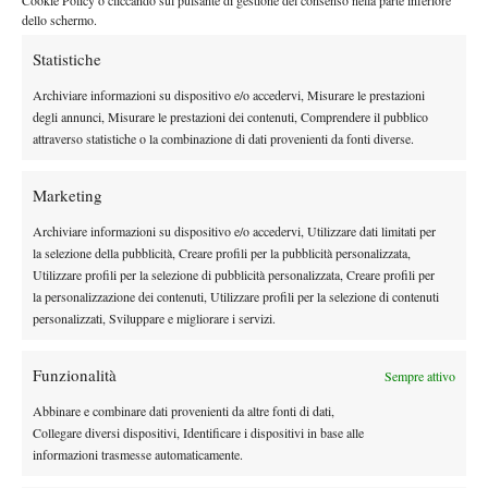
Cookie Policy o cliccando sul pulsante di gestione del consenso nella parte inferiore
troppa pressione. La cosa più importante è staccare
. Dobbiamo
dello schermo.
andare torneo dopo torneo. Una scelta che noi abbiamo fatto è
Statistiche
non giocare nessun torneo su erba che poi se riposiamo prima
Archiviare informazioni su dispositivo e/o accedervi, Misurare le prestazioni
di Wimbledon, dopo Wimbledon la probabilità che giochiamo in
degli annunci, Misurare le prestazioni dei contenuti, Comprendere il pubblico
Canada c’è. Io sono sempre stato realista.
Siamo contenti, ma è
attraverso statistiche o la combinazione di dati provenienti da fonti diverse.
impossibile fare così come sto giocando adesso per tutta la
stagione
”.
Marketing
COME FESTEGGERÀ LA VITTORIA
Archiviare informazioni su dispositivo e/o accedervi, Utilizzare dati limitati per
la selezione della pubblicità, Creare profili per la pubblicità personalizzata,
“
Dipende anche da quello che faccio stasera.
Ci sono tante
Utilizzare profili per la selezione di pubblicità personalizzata, Creare profili per
emozioni che sia nel bene nel male
. Io sono sempre stato una
la personalizzazione dei contenuti, Utilizzare profili per la selezione di contenuti
persona che fa fatica a dormire quando perde, parlando con
personalizzati, Sviluppare e migliorare i servizi.
altri atleti anche loro ti dicono così. È la cosa più normale
perché pensi alle cose che potevi far meglio.
Quando vinci il
Funzionalità
Sempre attivo
torneo poi c’è una piccola festa, non pensi a quello che hai fatto
Abbinare e combinare dati provenienti da altre fonti di dati,
quindi si dorme meglio di quando perdi
”.
Collegare diversi dispositivi, Identificare i dispositivi in base alle
SULLA PRIMA VOLTA A ROMA
informazioni trasmesse automaticamente.