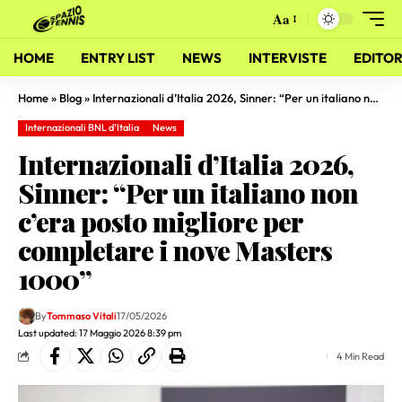
Aa
HOME
ENTRY LIST
NEWS
INTERVISTE
EDITOR
Home
»
Blog
»
Internazionali d’Italia 2026, Sinner: “Per un italiano non c’era posto migliore per completare i nove Masters 1000”
Internazionali BNL d'Italia
News
Internazionali d’Italia 2026,
Sinner: “Per un italiano non
c’era posto migliore per
completare i nove Masters
1000”
By
Tommaso Vitali
17/05/2026
Last updated: 17 Maggio 2026 8:39 pm
4 Min Read