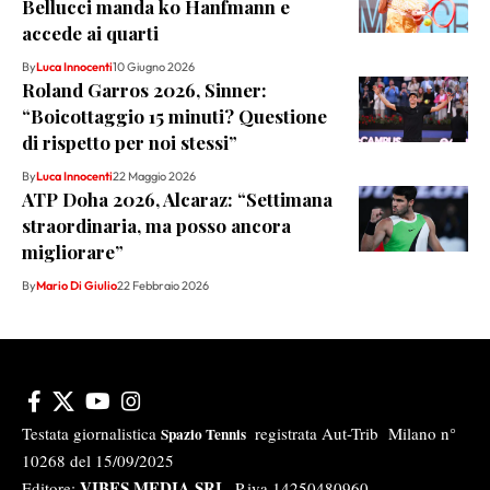
Bellucci manda ko Hanfmann e
accede ai quarti
By
Luca Innocenti
10 Giugno 2026
Roland Garros 2026, Sinner:
“Boicottaggio 15 minuti? Questione
di rispetto per noi stessi”
By
Luca Innocenti
22 Maggio 2026
ATP Doha 2026, Alcaraz: “Settimana
straordinaria, ma posso ancora
migliorare”
By
Mario Di Giulio
22 Febbraio 2026
Testata giornalistica
registrata Aut-Trib Milano n°
Spazio Tennis
10268 del 15/09/2025
VIBES MEDIA SRL
Editore:
, P.iva 14250480960