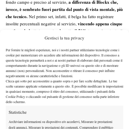
a differenza di Blockx che,
fondo campo e preciso al servizio,
invece, è sembrato fuori partita dal punto di vista mentale, più
che tecnico.
Nel primo set, infatti, il belga ha fatto registrare
vincendo appena cinque
insolite percentuali negative al servizio,
punti con la battuta e restando sotto il 50%
in tutte le principali
Gestisci la tua privacy
statistiche del fondamentale, il tutto accompagnato da numerosi e
vistosi errori gratuiti. Il 6-1 in appena 29 minuti è stato quindi
Per fornire le migliori esperienze, noi e i nostri partner utilizziamo tecnologie come i
una naturale conseguenza.
cookie per memorizzare e/o accedere alle informazioni del dispositivo. Il consenso a
Ripartito a handicap nel secondo parziale, con l’immediato break
queste tecnologie permetterà a noi e ai nostri partner di elaborare dati personali come il
comportamento durante la navigazione o gli ID univoci su questo sito e di mostrare
Blockx è rientrato in partita troppo tardi
da parte di Zverev,
,
annunci (non) personalizzati. Non acconsentire o ritirare il consenso può influire
quando ormai, con uno Zverev in giornata, aveva poco tempo
negativamente su alcune caratteristiche e funzioni.
per provare ad organizzare una rimonta.
Clicca qui sotto per acconsentire a quanto sopra o per fare scelte dettagliate. Le tue
scelte saranno applicate solamente a questo sito. È possibile modificare le impostazioni
agli ottavi di finale
Ottima prova, dunque, per il tedesco, che
in qualsiasi momento, compreso il ritiro del consenso, utilizzando i pulsanti della
affronterà il vincente della sfida tra Tommy Paul e Luciano
Cookie Policy o cliccando sul pulsante di gestione del consenso nella parte inferiore
dello schermo.
Darderi
, nel tentativo di confermare ancora una volta il suo
ottimo feeling con i campi del Foro Italico.
Statistiche
Archiviare informazioni su dispositivo e/o accedervi, Misurare le prestazioni
degli annunci, Misurare le prestazioni dei contenuti, Comprendere il pubblico