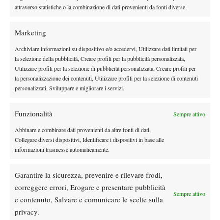
attraverso statistiche o la combinazione di dati provenienti da fonti diverse.
TAGGED:
Primo Piano
Marketing
Archiviare informazioni su dispositivo e/o accedervi, Utilizzare dati limitati per
la selezione della pubblicità, Creare profili per la pubblicità personalizzata,
Utilizzare profili per la selezione di pubblicità personalizzata, Creare profili per
la personalizzazione dei contenuti, Utilizzare profili per la selezione di contenuti
DI TENDENZA
personalizzati, Sviluppare e migliorare i servizi.
News
Masters 1000 Cincinnati 2026: forfait di
Funzionalità
Sempre attivo
Quinn, Sonego entra nel tabellone
Abbinare e combinare dati provenienti da altre fonti di dati,
Collegare diversi dispositivi, Identificare i dispositivi in base alle
informazioni trasmesse automaticamente.
Tennis in TV
Masters 1000 Cincinnati 2026: a che ora e
dove vedere il sorteggio del tabellone
Garantire la sicurezza, prevenire e rilevare frodi,
correggere errori, Erogare e presentare pubblicità
Sempre attivo
e contenuto, Salvare e comunicare le scelte sulla
News
privacy.
Rusedski sul futuro di Alcaraz: “Non