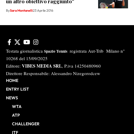
un altro obiettivo raggiunto”
By
Sara Montanelli
23 Aprile 2016
Testata giornalistica
registrata Aut-Trib Milano n°
Spazio Tennis
10268 del 15/09/2025
VIBES MEDIA SRL
Editore:
, P.iva 14250480960
Direttore Responsabile: Alessandro Nizegorodcew
HOME
ENTRY LIST
NEWS
WTA
ATP
CHALLENGER
ITF