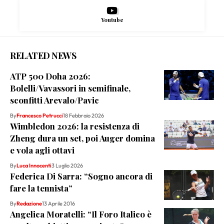
Youtube
RELATED NEWS
ATP 500 Doha 2026:
Bolelli/Vavassori in semifinale,
sconfitti Arevalo/Pavic
By
Francesco Petrucci
18 Febbraio 2026
Wimbledon 2026: la resistenza di
Zheng dura un set, poi Auger domina
e vola agli ottavi
By
Luca Innocenti
3 Luglio 2026
Federica Di Sarra: “Sogno ancora di
fare la tennista”
By
Redazione
13 Aprile 2016
Angelica Moratelli: “Il Foro Italico è