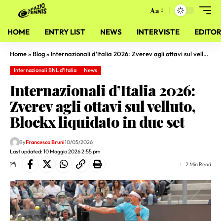
Aa
HOME
ENTRY LIST
NEWS
INTERVISTE
EDITOR
Home
»
Blog
»
Internazionali d’Italia 2026: Zverev agli ottavi sul velluto, Blockx liquidato in due set
Internazionali BNL d'Italia
News
Internazionali d’Italia 2026:
Zverev agli ottavi sul velluto,
Blockx liquidato in due set
By
Francesco Bruni
10/05/2026
Last updated: 10 Maggio 2026 2:55 pm
2 Min Read