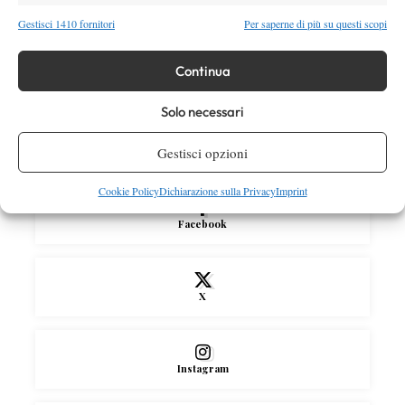
giocherà lo US Open, forse non lo vedremo
Gestisci 1410 fornitori
Per saperne di più su questi scopi
più nel 2026”
Atp
News
Continua
Masters 1000 Montreal 2026, Musetti: “Mi
manca ancora la costanza, fa male rivivere
Solo necessari
sempre le stesse sensazioni”
Gestisci opzioni
SOCIAL
Cookie Policy
Dichiarazione sulla Privacy
Imprint
Facebook
X
Instagram