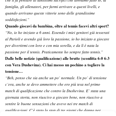
che ti fa pensare ai tantissimi sacrifici che abbiamo fatto io, la
famiglia, gli allenatori, per farmi arrivare a questi livelli, e
quando arrivano queste vittorie sono delle grandissime
soddisfazioni.”
Quando giocavi da bambina, oltre al tennis facevi altri sport?
“No, io ho iniziato a 6 anni. Essendo i miei genitori già tesserati
al Parioli e avendo già loro la passione, io ho iniziato a giocare
per divertirmi con loro e con mia sorella, e da lì è nata la
passione per il tennis. Praticamente ho sempre fatto tennis.”
Dalle belle notizie (qualificazione) alle brutte (sconfitta 6-0 6-3
con Vera Dushevina). Ci hai messo un pochino a togliere la
tensione…
“Beh, penso che sia anche un po’ normale. Un po’ di tensione
c’era, anche se devo ammettere che ero più tesa nel primo
match di qualificazione che contro la Dushevina. E’ stata una
giornata storta, non riuscivo a giocare bene, non riuscivo a
sentire le buone sensazioni che avevo nei tre match di
qualificazioni. C’è stato lo stop di tre giorni che danno per