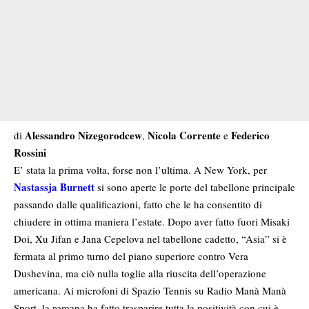
Alessandro Nizegorodcew
Nicola Corrente
Federico
di
,
e
Rossini
E’ stata la prima volta, forse non l’ultima. A New York, per
Nastassja Burnett
si sono aperte le porte del tabellone principale
passando dalle qualificazioni, fatto che le ha consentito di
chiudere in ottima maniera l’estate. Dopo aver fatto fuori Misaki
Doi, Xu Jifan e Jana Cepelova nel tabellone cadetto, “Asia” si è
fermata al primo turno del piano superiore contro Vera
Dushevina, ma ciò nulla toglie alla riuscita dell’operazione
americana. Ai microfoni di Spazio Tennis su
Radio Manà Manà
Sport
, la romana ha fatto trasparire tutta la positività con cui è