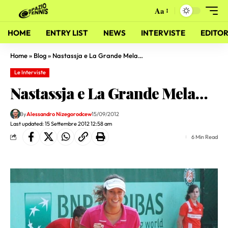
Aa
HOME
ENTRY LIST
NEWS
INTERVISTE
EDITOR
Home
»
Blog
»
Nastassja e La Grande Mela…
Le Interviste
Nastassja e La Grande Mela…
By
Alessandro Nizegorodcew
15/09/2012
Last updated: 15 Settembre 2012 12:58 am
6 Min Read