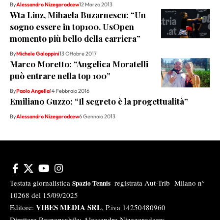
By
Alessandro Nizegorodcew
12 Marzo 2013
Wta Linz, Mihaela Buzarnescu: “Un
sogno essere in top100. UsOpen
momento più bello della carriera”
By
Michele Galoppini
13 Ottobre 2017
Marco Moretto: “Angelica Moratelli
può entrare nella top 100”
By
Paolo Angella
14 Febbraio 2016
Emiliano Guzzo: “Il segreto è la progettualità”
By
Alessandro Nizegorodcew
6 Gennaio 2013
Testata giornalistica
registrata Aut-Trib Milano n°
Spazio Tennis
10268 del 15/09/2025
VIBES MEDIA SRL
Editore:
, P.iva 14250480960
Direttore Responsabile: Alessandro Nizegorodcew