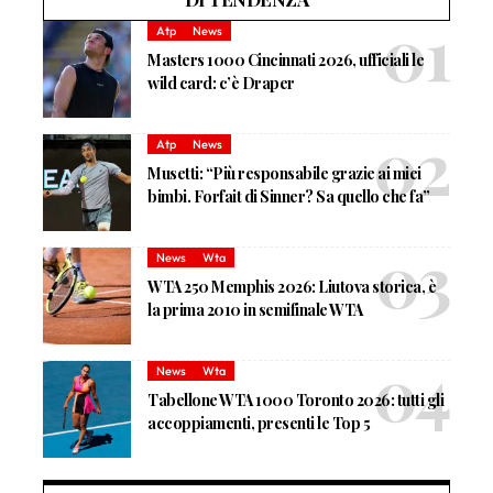
Atp
News
Masters 1000 Cincinnati 2026, ufficiali le
wild card: c’è Draper
Atp
News
Musetti: “Più responsabile grazie ai miei
bimbi. Forfait di Sinner? Sa quello che fa”
News
Wta
WTA 250 Memphis 2026: Liutova storica, è
la prima 2010 in semifinale WTA
News
Wta
Tabellone WTA 1000 Toronto 2026: tutti gli
accoppiamenti, presenti le Top 5