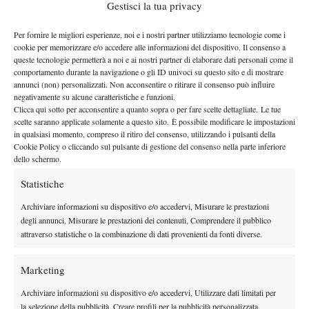
riposare a noi che giochiamo le quali, e sinceramente forse
Gestisci la tua privacy
quello ha “rotto” un po’ la magia. Quando stai in un torneo,
Per fornire le migliori esperienze, noi e i nostri partner utilizziamo tecnologie come i
fermarti 2 o 3 giorni per poi rigiocare un’altra partita a me non
cookie per memorizzare e/o accedere alle informazioni del dispositivo. Il consenso a
piace tanto, perché mi sembra che sia come ricominciare da
queste tecnologie permetterà a noi e ai nostri partner di elaborare dati personali come il
capo. Forse sarà stato quello, sarà stata anche un po’
comportamento durante la navigazione o gli ID univoci su questo sito e di mostrare
annunci (non) personalizzati. Non acconsentire o ritirare il consenso può influire
l’emozione degli US Open che non mi avranno fatto giocare
negativamente su alcune caratteristiche e funzioni.
come volevo…”
Clicca qui sotto per acconsentire a quanto sopra o per fare scelte dettagliate. Le tue
Quale sarà la programmazione dei prossimi impegni?
scelte saranno applicate solamente a questo sito. È possibile modificare le impostazioni
in qualsiasi momento, compreso il ritiro del consenso, utilizzando i pulsanti della
“Questa settimana mi alleno a Roma, poi vado in Inghilterra per
Cookie Policy o cliccando sul pulsante di gestione del consenso nella parte inferiore
un 75k (Shrewsbury, ndr), e poi a ottobre vado in Francia per
dello schermo.
giocare i tornei 50k e 100k allo scopo di avvicinare le top 100.”
Statistiche
Immagina di essere su una torre a te, e con te ci sono Serena
Archiviare informazioni su dispositivo e/o accedervi, Misurare le prestazioni
Williams, Victoria Azarenka, Maria Sharapova e Agnieszka
degli annunci, Misurare le prestazioni dei contenuti, Comprendere il pubblico
Radwanska. Ne devi buttar giù due per entrare tra le top 100.
attraverso statistiche o la combinazione di dati provenienti da fonti diverse.
Chi scegli e perché?
“Per simpatia salvo Sharapova e Radwanska, per tennis… mi
Marketing
piacciono tutte e quattro, la semifinale Azarenka-Sharapova è
Archiviare informazioni su dispositivo e/o accedervi, Utilizzare dati limitati per
stata bellissima… Serena è potenza pura, Radwanska mi piace
la selezione della pubblicità, Creare profili per la pubblicità personalizzata,