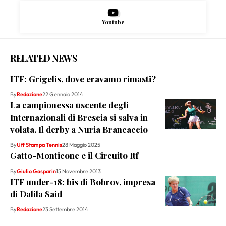
Youtube
RELATED NEWS
ITF: Grigelis, dove eravamo rimasti?
By
Redazione
22 Gennaio 2014
La campionessa uscente degli
Internazionali di Brescia si salva in
volata. Il derby a Nuria Brancaccio
By
Uff Stampa Tennis
28 Maggio 2025
Gatto-Monticone e il Circuito Itf
By
Giulio Gasparin
15 Novembre 2013
ITF under-18: bis di Bobrov, impresa
di Dalila Said
By
Redazione
23 Settembre 2014