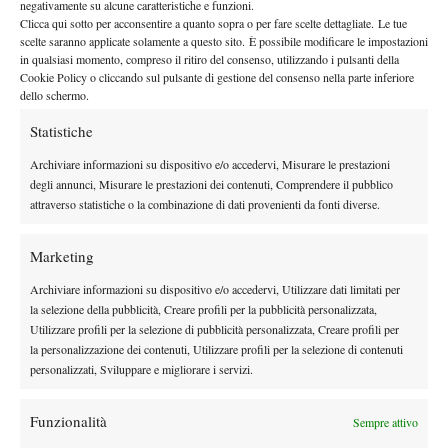
negativamente su alcune caratteristiche e funzioni.
Clicca qui sotto per acconsentire a quanto sopra o per fare scelte dettagliate. Le tue
scelte saranno applicate solamente a questo sito. È possibile modificare le impostazioni
in qualsiasi momento, compreso il ritiro del consenso, utilizzando i pulsanti della
Cookie Policy o cliccando sul pulsante di gestione del consenso nella parte inferiore
dello schermo.
Statistiche
Archiviare informazioni su dispositivo e/o accedervi, Misurare le prestazioni
degli annunci, Misurare le prestazioni dei contenuti, Comprendere il pubblico
attraverso statistiche o la combinazione di dati provenienti da fonti diverse.
Marketing
Archiviare informazioni su dispositivo e/o accedervi, Utilizzare dati limitati per
la selezione della pubblicità, Creare profili per la pubblicità personalizzata,
Utilizzare profili per la selezione di pubblicità personalizzata, Creare profili per
la personalizzazione dei contenuti, Utilizzare profili per la selezione di contenuti
TAGGED:
Anna Floris
Biella
Diario di Bordo
Itf
Itf Biella
personalizzati, Sviluppare e migliorare i servizi.
Kaia Kanepi
Karin Knapp
Funzionalità
Sempre attivo