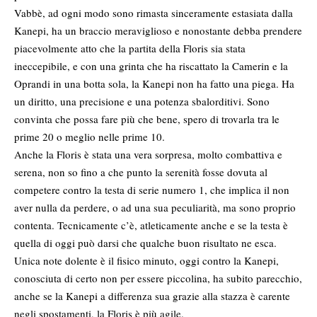
Vabbè, ad ogni modo sono rimasta sinceramente estasiata dalla
Kanepi, ha un braccio meraviglioso e nonostante debba prendere
piacevolmente atto che la partita della Floris sia stata
ineccepibile, e con una grinta che ha riscattato la Camerin e la
Oprandi in una botta sola, la Kanepi non ha fatto una piega. Ha
un diritto, una precisione e una potenza sbalorditivi. Sono
convinta che possa fare più che bene, spero di trovarla tra le
prime 20 o meglio nelle prime 10.
Anche la Floris è stata una vera sorpresa, molto combattiva e
serena, non so fino a che punto la serenità fosse dovuta al
competere contro la testa di serie numero 1, che implica il non
aver nulla da perdere, o ad una sua peculiarità, ma sono proprio
contenta. Tecnicamente c’è, atleticamente anche e se la testa è
quella di oggi può darsi che qualche buon risultato ne esca.
Unica note dolente è il fisico minuto, oggi contro la Kanepi,
conosciuta di certo non per essere piccolina, ha subito parecchio,
anche se la Kanepi a differenza sua grazie alla stazza è carente
negli spostamenti, la Floris è più agile.