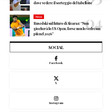
dove vedere il sorteggio del tabellone
News
Rusedski sul futuro di Alcaraz: “Non
giocherà lo US Open, forse non lo vedremo
più nel 2026”
SOCIAL
Facebook
X
Instagram