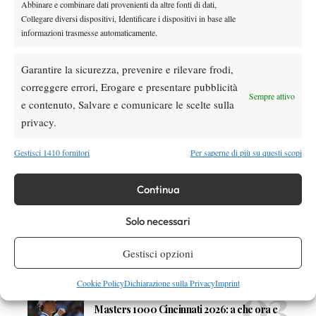
Abbinare e combinare dati provenienti da altre fonti di dati,
Collegare diversi dispositivi, Identificare i dispositivi in base alle
informazioni trasmesse automaticamente.
Nessun commento
Garantire la sicurezza, prevenire e rilevare frodi,
Devi essere
connesso
per inviare un commento.
correggere errori, Erogare e presentare pubblicità
Sempre attivo
e contenuto, Salvare e comunicare le scelte sulla
privacy.
DI TENDENZA
Atp
News
Gestisci 1410 fornitori
Per saperne di più su questi scopi
Masters 1000 Montreal 2026:
Bolelli/Vavassori fuori al primo turno
Continua
News
Solo necessari
Masters 1000 Cincinnati 2026: forfait di
Quinn, Sonego entra nel tabellone
Gestisci opzioni
Cookie Policy
Dichiarazione sulla Privacy
Imprint
Tennis in TV
Masters 1000 Cincinnati 2026: a che ora e