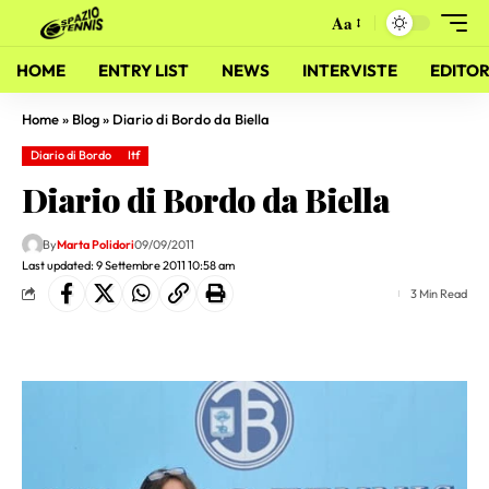
Aa
HOME
ENTRY LIST
NEWS
INTERVISTE
EDITOR
Home
»
Blog
»
Diario di Bordo da Biella
Diario di Bordo
Itf
Diario di Bordo da Biella
By
Marta Polidori
09/09/2011
Last updated: 9 Settembre 2011 10:58 am
3 Min Read