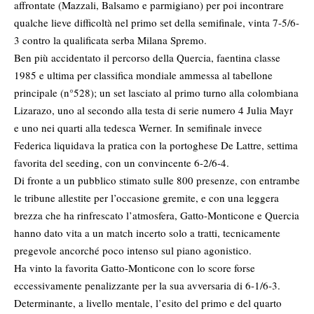
affrontate (Mazzali, Balsamo e parmigiano) per poi incontrare
qualche lieve difficoltà nel primo set della semifinale, vinta 7-5/6-
3 contro la qualificata serba Milana Spremo.
Ben più accidentato il percorso della Quercia, faentina classe
1985 e ultima per classifica mondiale ammessa al tabellone
principale (n°528); un set lasciato al primo turno alla colombiana
Lizarazo, uno al secondo alla testa di serie numero 4 Julia Mayr
e uno nei quarti alla tedesca Werner. In semifinale invece
Federica liquidava la pratica con la portoghese De Lattre, settima
favorita del seeding, con un convincente 6-2/6-4.
Di fronte a un pubblico stimato sulle 800 presenze, con entrambe
le tribune allestite per l’occasione gremite, e con una leggera
brezza che ha rinfrescato l’atmosfera, Gatto-Monticone e Quercia
hanno dato vita a un match incerto solo a tratti, tecnicamente
pregevole ancorché poco intenso sul piano agonistico.
Ha vinto la favorita Gatto-Monticone con lo score forse
eccessivamente penalizzante per la sua avversaria di 6-1/6-3.
Determinante, a livello mentale, l’esito del primo e del quarto