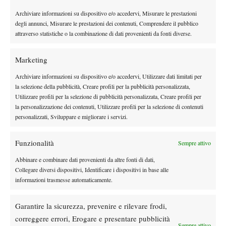
celebrazioni da parte dello staff organizzativo, capace di portare
Archiviare informazioni su dispositivo e/o accedervi, Misurare le prestazioni
il tennis di alto livello e centinaia di spettatori a Imola.
degli annunci, Misurare le prestazioni dei contenuti, Comprendere il pubblico
Tutto sommato soddisfatta Federica Quercia:
“L’unica altra volta
attraverso statistiche o la combinazione di dati provenienti da fonti diverse.
che avevo giocato qui ero stata eliminata al primo turno. E’
stato un ottimo torneo per me.”
Compassata, come in campo,
Marketing
Giulia Gatto-Monticone:
“Sono felice di aver fatto il bis (aveva
Archiviare informazioni su dispositivo e/o accedervi, Utilizzare dati limitati per
vinto nel 2008, quando era un 10 mila dollari, ndr). Credo di
la selezione della pubblicità, Creare profili per la pubblicità personalizzata,
aver giocato bene durante questa settimana e faccio gli auguri
Utilizzare profili per la selezione di pubblicità personalizzata, Creare profili per
la personalizzazione dei contenuti, Utilizzare profili per la selezione di contenuti
anche a Federica.”
personalizzati, Sviluppare e migliorare i servizi.
I precedenti tra le due, tutti sulla terra rossa, erano 5-0 per la
Gatto-Monticone, che non aveva mai perso un set dalla Quercia.
Funzionalità
Sempre attivo
Giulia era alla terza finale stagionale, dopo quelle perse a Bath
dalla Sirotkina e a Brescia dalla Buryachok; per lei si tratta del
Abbinare e combinare dati provenienti da altre fonti di dati,
Collegare diversi dispositivi, Identificare i dispositivi in base alle
quinto titolo in carriera, dopo Imola 2008, Pitesti, Oristano e
informazioni trasmesse automaticamente.
Arezzo (tutti 10 mila dollari, però).
Federica Quercia invece non raggiungeva una finale da ottobre
Garantire la sicurezza, prevenire e rilevare frodi,
del 2010 (a St.Cugat perse dalla Davato) e ha dovuto rimandare
correggere errori, Erogare e presentare pubblicità
ancora una volta l’appuntamento con il primo titolo in carriera.
Sempre attivo