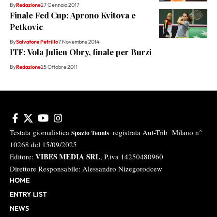
By
Redazione
27 Gennaio 2017
Finale Fed Cup: Aprono Kvitova e
Petkovic
By
Salvatore Petrillo
7 Novembre 2014
ITF: Vola Julien Obry, finale per Burzi
By
Redazione
25 Ottobre 2011
Testata giornalistica
registrata Aut-Trib Milano n°
Spazio Tennis
10268 del 15/09/2025
VIBES MEDIA SRL
Editore:
, P.iva 14250480960
Direttore Responsabile: Alessandro Nizegorodcew
HOME
ENTRY LIST
NEWS