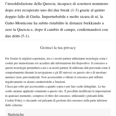
l’insoddisfazione della Quercia, incapace di scuotersi nemmeno
dopo aver recuperato uno dei due break (1-3) grazie al quinto
doppio fallo di Giulia. Imperturbabile e molto sicura di sé, la
Gatto-Monticone ha subito ristabilito le distanze brekkando a
zero la Quercia e, dopo il cambio di campo, confermandosi con
due dritti (5-1).
Con la pasta già nella pentola, Federica ha provato a ribellarsi,
Gestisci la tua privacy
complice il piccolo rilassamento della rivale. Due giochi
consecutivi (5-3) e, da 0-30, palla per il 4-5; una bella risposta e
Per fornire le migliori esperienze, noi e i nostri partner utilizziamo tecnologie come i
un errore di rovescio davano il match-point a Giulia, annullato
cookie per memorizzare e/o accedere alle informazioni del dispositivo. Il consenso a
queste tecnologie permetterà a noi e ai nostri partner di elaborare dati personali come il
con l’ace centrale. La Quercia non sfruttava altre tre palle del 4-5
comportamento durante la navigazione o gli ID univoci su questo sito e di mostrare
e doveva arrendersi al secondo match-point, con un dritto lungo
annunci (non) personalizzati. Non acconsentire o ritirare il consenso può influire
linea vincente della Gatto-Monticone.
negativamente su alcune caratteristiche e funzioni.
Clicca qui sotto per acconsentire a quanto sopra o per fare scelte dettagliate. Le tue
Le premiazioni sono durate quasi quanto la partita e hanno
scelte saranno applicate solamente a questo sito. È possibile modificare le impostazioni
coinvolto capillarmente, oltre alle autorità, tutti gli addetti ai
in qualsiasi momento, compreso il ritiro del consenso, utilizzando i pulsanti della
lavori, dai raccattapalle ai giudici, passando per i cuochi e i
Cookie Policy o cliccando sul pulsante di gestione del consenso nella parte inferiore
dello schermo.
driver, sotto la supervisione dell’ex davis-man italiano
Massimiliano Narducci. Del resto è comprensibile il desiderio di
Statistiche