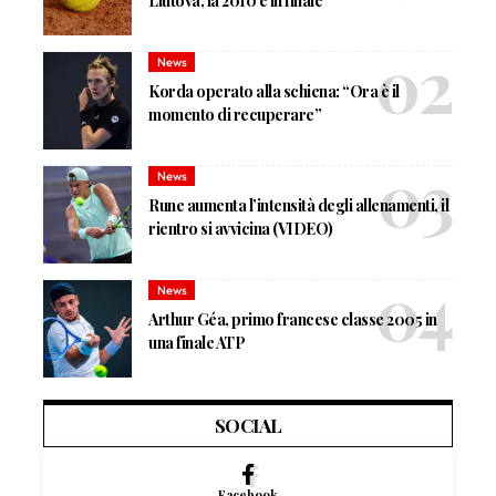
Liutova, la 2010 è in finale
News
Korda operato alla schiena: “Ora è il
momento di recuperare”
News
Rune aumenta l’intensità degli allenamenti, il
rientro si avvicina (VIDEO)
News
Arthur Géa, primo francese classe 2005 in
una finale ATP
SOCIAL
Facebook