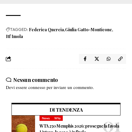
TAGGED:
Federica Quercia
Giulia Gatto-Monticone
Itf Imola
Nessun commento
Devi essere
connesso
per inviare un commento.
DI TENDENZA
News
Wta
WTA 250 Memphis 2026: prosegue la favola