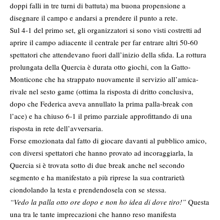
doppi falli in tre turni di battuta) ma buona propensione a
disegnare il campo e andarsi a prendere il punto a rete.
Sul 4-1 del primo set, gli organizzatori si sono visti costretti ad
aprire il campo adiacente il centrale per far entrare altri 50-60
spettatori che attendevano fuori dall’inizio della sfida. La rottura
prolungata della Quercia è durata otto giochi, con la Gatto-
Monticone che ha strappato nuovamente il servizio all’amica-
rivale nel sesto game (ottima la risposta di dritto conclusiva,
dopo che Federica aveva annullato la prima palla-break con
l’ace) e ha chiuso 6-1 il primo parziale approfittando di una
risposta in rete dell’avversaria.
Forse emozionata dal fatto di giocare davanti al pubblico amico,
con diversi spettatori che hanno provato ad incoraggiarla, la
Quercia si è trovata sotto di due break anche nel secondo
segmento e ha manifestato a più riprese la sua contrarietà
ciondolando la testa e prendendosela con se stessa.
“Vedo la palla otto ore dopo e non ho idea di dove tiro!”
Questa
una tra le tante imprecazioni che hanno reso manifesta