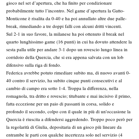
gioco nel set d’apertura, che ha finito per condizionare
probabilmente tutto l’incontro. Nel game d’apertura la Gatto-
Monticone è risalita da 0-40 e ha poi annullato altre due palle-
break, rimediando a tre doppi falli con alcuni dritti vincenti.
Sul 2-1 in suo favore, la milanese ha poi ottenuto il break nel
quarto lunghissimo game (16 punti) in cui ha dovuto attendere la
sesta palla utile per andare 3-1 dopo un rovescio lungo linea in
corridoio della Quercia, che si era appena salvata con un lob
difensivo sulla riga di fondo.
Federica avrebbe potuto rimediare subito ma, di nuovo avanti 0-
40 contro il servizio, ha subito cinque punti consecutivi e al
cambio di campo era sotto 1-4. Troppa la differenza, nella
romagnola, tra dritto e rovescio; titubante e mai incisivo il primo,
fatta eccezione per un paio di passanti in corsa, solido e
profondo il secondo, colpo con il quale in più di un’occasione la
Quercia è riuscita a difendersi aggredendo. Troppo poco però per
la regolarità di Giulia, depositaria di un gioco più lineare da
entrambe le parti con qualche incertezza solo nel servizio (4