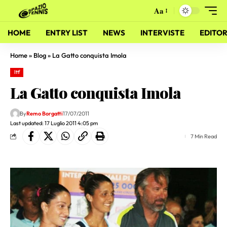
Aa
HOME
ENTRY LIST
NEWS
INTERVISTE
EDITOR
Home
»
Blog
»
La Gatto conquista Imola
Itf
La Gatto conquista Imola
By
Remo Borgatti
17/07/2011
Last updated: 17 Luglio 2011 4:05 pm
7 Min Read