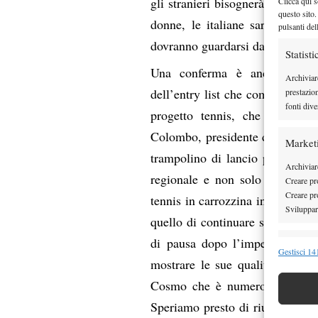
gli stranieri bisognerà fare att
Clicca qui s
questo sito.
donne, le italiane saranno sei,
pulsanti del
dovranno guardarsi dalla russa 
Statisti
Una conferma è anche il dire
Archiviar
dell’entry list che comprende al
prestazio
fonti dive
progetto tennis, che vede co
Colombo, presidente di Active S
Market
trampolino di lancio per le nost
Archiviare
regionale e non solo locale. S
Creare pro
Creare pro
tennis in carrozzina in Italia, av
Sviluppare
quello di continuare su questa 
di pausa dopo l’impegno olim
Funzion
Gestisci 141
mostrare le sue qualità: “Abb
Abbinare e
Cosmo che è numero 33 al mondo
Identifica
Speriamo presto di riuscire in q