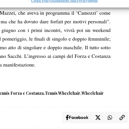
re la sicurezza, prevenire e rilevare frodi, correggere errori,
Cookie Policy
Dichiarazione sulla Privacy
Imprint
Active. Come peraltro è già accaduto in passato con
 e presentare pubblicità e contenuto, Salvare e comunicare le
Semp
i Mazzei, che aveva in programma il ‘Camozzi’ come
sulla privacy.
 ma che ha dovuto dare forfait per motivi personali”.
5 giugno con i primi incontri, vivrà poi un weekend
l pomeriggio, le finali di singolo e doppio femminile;
mo atto di singolare e doppio maschile. Il tutto sotto
fano Sacchi. L’ingresso ai campi del Forza e Costanza
la manifestazione.
ennis Forza e Costanza
Tennis Wheelchair
Wheelchair
Facebook