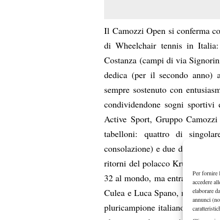
Il Camozzi Open si conferma com
di Wheelchair tennis in Italia
Costanza (campi di via Signorin
dedica (per il secondo anno) 
sempre sostenuto
con
entusiasmo
condividendone sogni sportivi 
Active Sport, Gruppo Camozzi 
tabelloni: quattro di singola
consolazione) e due di doppio.
ritorni del polacco Kruszelnicki
Per fornire 
32 al mondo, ma entrambi con un
accedere all
elaborare d
Culea e Luca Spano, mentre non 
annunci (no
pluricampione italiano. In totale
caratteristi