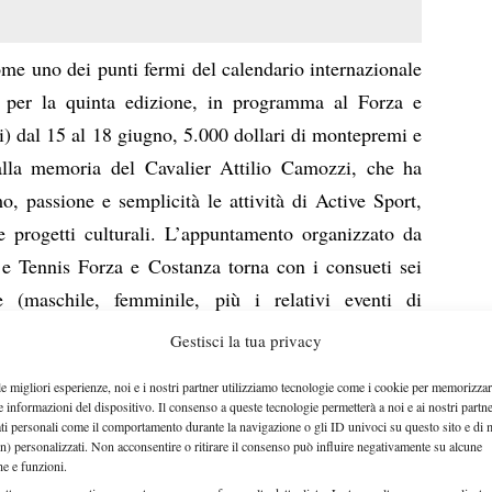
e uno dei punti fermi del calendario internazionale
: per la quinta edizione, in programma al Forza e
i) dal 15 al 18 giugno, 5.000 dollari di montepremi e
alla memoria del Cavalier Attilio Camozzi, che ha
, passione e semplicità le attività di Active Sport,
e progetti culturali. L’appuntamento organizzato da
e Tennis Forza e Costanza torna con i consueti
sei
re (maschile, femminile, più i relativi eventi di
Nel maschile, ben sei i top 100 presenti, con i graditi
Gestisci la tua privacy
 e dell’austriaco Legner, rispettivamente numero 29 e
le migliori esperienze, noi e i nostri partner utilizziamo tecnologie come i cookie per memorizzar
 passato da numero 3. In casa Italia, spazio a Silviu
e informazioni del dispositivo. Il consenso a queste tecnologie permetterà a noi e ai nostri partne
ati personali come il comportamento durante la navigazione o gli ID univoci su questo sito e di 
ci sarà Fabian Mazzei, il bolognese di Active Sport,
n) personalizzati. Non acconsentire o ritirare il consenso può influire negativamente su alcune
 sono 23 gli azzurri ai nastri di partenza, mentre per
che e funzioni.