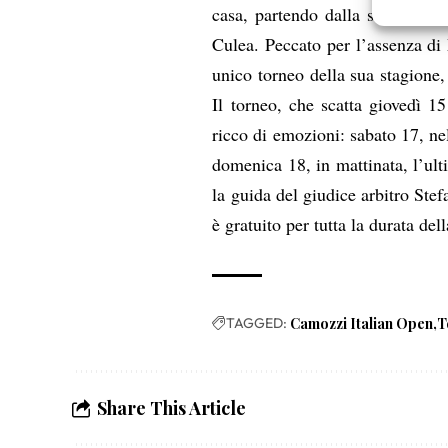
Garanti
casa, partendo dalla scuola di 
Erogare
Culea. Peccato per l’assenza d
scelte 
unico torneo della sua stagione,
Il torneo, che scatta giovedì 1
ricco di emozioni: sabato 17, ne
domenica 18, in mattinata, l’ulti
la guida del giudice arbitro Ste
è gratuito per tutta la durata del
TAGGED:
Camozzi Italian Open
T
Share This Article