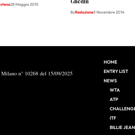
Ghedin
astena
28 Maggio 2015
By
Redazione
3 Novembre 2014
HOME
ENTRY LIST
b Milano n° 10268 del 15/09/2025
NEWS
WTA
ATP
CHALLENG
ITF
BILLIE JEA