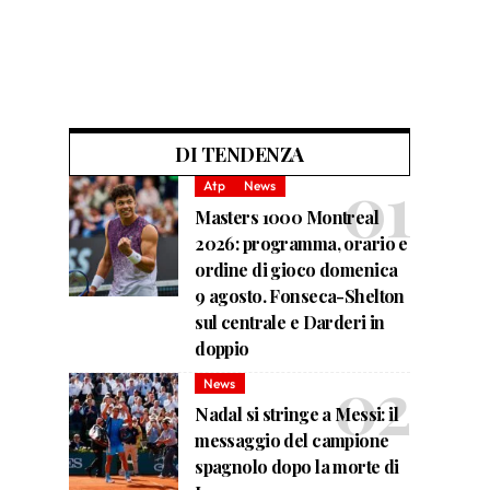
DI TENDENZA
Atp
News
Masters 1000 Montreal
2026: programma, orario e
ordine di gioco domenica
9 agosto. Fonseca-Shelton
sul centrale e Darderi in
doppio
News
Nadal si stringe a Messi: il
messaggio del campione
spagnolo dopo la morte di