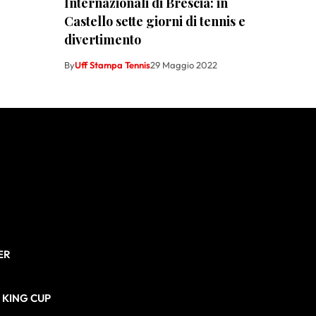
Internazionali di Brescia: in
Castello sette giorni di tennis e
divertimento
By
Uff Stampa Tennis
29 Maggio 2022
ER
N KING CUP