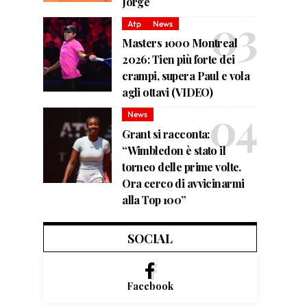
Jorge
Atp
News
Masters 1000 Montreal
2026: Tien più forte dei
crampi, supera Paul e vola
agli ottavi (VIDEO)
News
Grant si racconta:
“Wimbledon è stato il
torneo delle prime volte.
Ora cerco di avvicinarmi
alla Top 100”
SOCIAL
Facebook