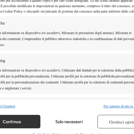
enzione all’olandese Anker e al russo Shevchik. Tra le
otto per acconsentire a quanto sopra o per fare scelte dettagliate. Le tue scelte saranno applicate
 È possibile modificare le impostazioni in qualsiasi momento, compreso il ritiro del consenso, ut
 capeggiate da Stefania Galletti e Silvia Morotti, e
la Cookie Policy o cliccando sul pulsante di gestione del consenso nella parte inferiore dello sc
Korotkina, numero 104 del ranking femminile.
che
ttore del torneo Maurizio Antonini, soddisfatto
e informazioni su dispositivo e/o accedervi, Misurare le prestazioni degli annunci, Misurare le
cuni dei grandi del circuito mondiale. Entusiasta del
ni dei contenuti, Comprendere il pubblico attraverso statistiche o la combinazione di dati proveni
rse.
me fiore all’occhiello il Camozzi Open, è Marco
port: “Vogliamo che questo torneo – spiega – sia un
ing
re attività, per crescere e fare promozione a livello
 informazioni su dispositivo e/o accedervi, Utilizzare dati limitati per la selezione della pubblici
iamo ormai diventati un punto di riferimento per il
fili per la pubblicità personalizzata, Utilizzare profili per la selezione di pubblicità personalizzat
fili per la personalizzazione dei contenuti, Utilizzare profili per la selezione di contenuti persona
endo 20 dei circa 200 tesserati alla Fit, e l’obiettivo è
 e migliorare i servizi.
strada”. Per un Fabian Mazzei che si è preso un anno
pico di Rio 2016, c’è un gruppo che è pronto per
alità
Semp
0 fornitori
Per saperne di più su
iamo – prosegue Colombo – il nazionale Alfredo Di
 combinare dati provenienti da altre fonti di dati, Collegare diversi dispositivi,
 tra i Quad, e tanti altri giocatori promettenti.
re i dispositivi in base alle informazioni trasmesse automaticamente.
Continua
Solo necessari
Gestisci opzi
uella che è l’impresa più bella: un campione fatto in