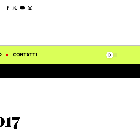
O
CONTATTI
017