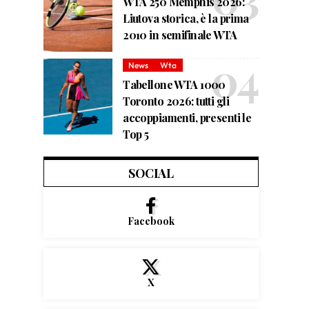
WTA 250 Memphis 2026:
Liutova storica, è la prima
2010 in semifinale WTA
News
Wta
Tabellone WTA 1000
Toronto 2026: tutti gli
accoppiamenti, presenti le
Top 5
SOCIAL
Facebook
X