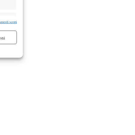
re attivo
 questi scopi
oni
re attivo