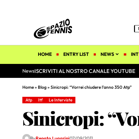
HOME
ENTRY LIST
NEWS
INT
ISCRIVITI AL NOSTRO CANALE YOUTUBE
News
Home
»
Blog
»
Sinicropi: “Vorrei chiudere l’anno 350 Atp”
Atp
Itf
Le Interviste
Sinicropi: “Vo
By
Renato Lugarini
07/09/2011