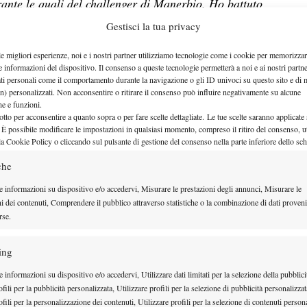
rante le quali del challenger di Manerbio. Ho battuto
n Vik, allora n. 441 e ex 57) e lottato contro un
Gestisci la tua privacy
ndo (Adrian Garcia, allora n. 340 e ex 103). In quel
le migliori esperienze, noi e i nostri partner utilizziamo tecnologie come i cookie per memorizzar
cavo e che ce la potevo fare anch’io”.
e informazioni del dispositivo. Il consenso a queste tecnologie permetterà a noi e ai nostri partne
ati personali come il comportamento durante la navigazione o gli ID univoci su questo sito e di 
 aspetti sui cui stai lavorando maggiormente..
n) personalizzati. Non acconsentire o ritirare il consenso può influire negativamente su alcune
mpleto. Mi alleno a Milano, con Laura Golarsa e
che e funzioni.
otto per acconsentire a quanto sopra o per fare scelte dettagliate. Le tue scelte saranno applicate
ttimo lavoro insieme. Quando rientro dai tornei, in
 È possibile modificare le impostazioni in qualsiasi momento, compreso il ritiro del consenso, ut
la Cookie Policy o cliccando sul pulsante di gestione del consenso nella parte inferiore dello sc
esto periodo, visto che sto giocando molto,
che
tti tecnici, mentali e fisici. Per quanto riguarda la
mente sul servizio e sul rovescio”
.
e informazioni su dispositivo e/o accedervi, Misurare le prestazioni degli annunci, Misurare le
ni dei contenuti, Comprendere il pubblico attraverso statistiche o la combinazione di dati proveni
rse.
to veloce, anche perchè sono cresciuto in Francia,
fino ai miei 14 anni e dove i campi in cemento sono
ing
mi sono adattato bene anche alla terra, su cui gioco
 informazioni su dispositivo e/o accedervi, Utilizzare dati limitati per la selezione della pubblici
fili per la pubblicità personalizzata, Utilizzare profili per la selezione di pubblicità personalizzat
fili per la personalizzazione dei contenuti, Utilizzare profili per la selezione di contenuti persona