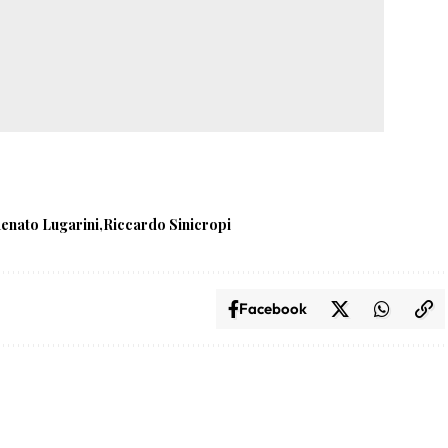
enato Lugarini
Riccardo Sinicropi
Facebook