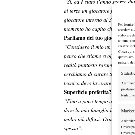
“Si, ed è stato l’anno scorso du
al terzo un giocatore forte (Robi
giocatore intorno al 300 del mo
Per fornire 
momento ho capito che me la gio
accedere all
elaborare d
Parliamo del tuo gioco e degli
annunci (no
“Considero il mio un tennis co
caratteristi
Clicca qui s
penso che stiamo svolgendo un o
questo sito.
pulsanti del
realtà piuttosto raramente in qu
Statisti
cerchiamo di curare tutti gli aspe
tecnica devo lavorare particolar
Archiviar
prestazio
Superficie preferita?
fonti dive
“Fino a poco tempo avrei rispos
dove la mia famiglia ha vissuto 
Market
molto più diffusi. Ormai, però, 
Archiviare
Creare pro
spesso”.
Creare pro