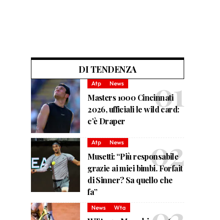
DI TENDENZA
Atp
News
Masters 1000 Cincinnati
2026, ufficiali le wild card:
c’è Draper
Atp
News
Musetti: “Più responsabile
grazie ai miei bimbi. Forfait
di Sinner? Sa quello che
fa”
News
Wta