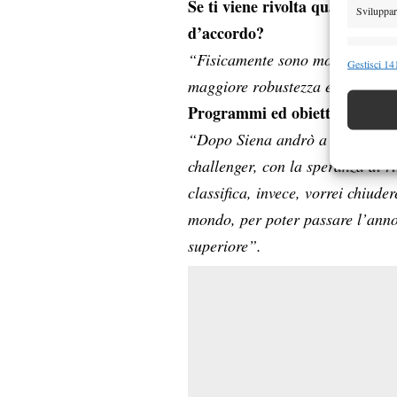
Se ti viene rivolta qualche crit
Sviluppare
d’accordo?
Funzion
“Fisicamente sono molto veloce 
Gestisci 141
maggiore robustezza e dare più 
Abbinare e
Identifica
Programmi ed obiettivi?
“Dopo Siena andrò a Porto Torre
Garanti
challenger, con la speranza di r
Erogare
classifica, invece, vorrei chiude
scelte 
mondo, per poter passare l’anno
superiore”.