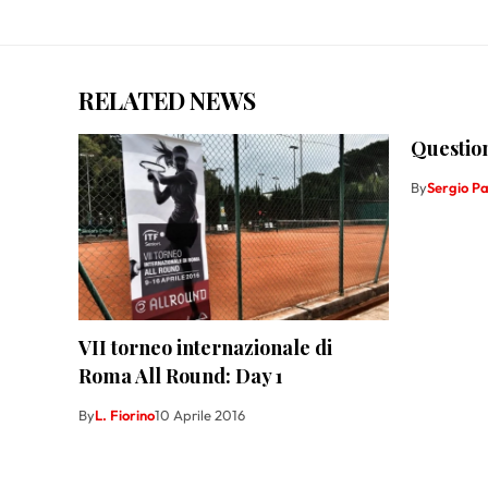
RELATED NEWS
Question
By
Sergio P
VII torneo internazionale di
Roma All Round: Day 1
By
L. Fiorino
10 Aprile 2016