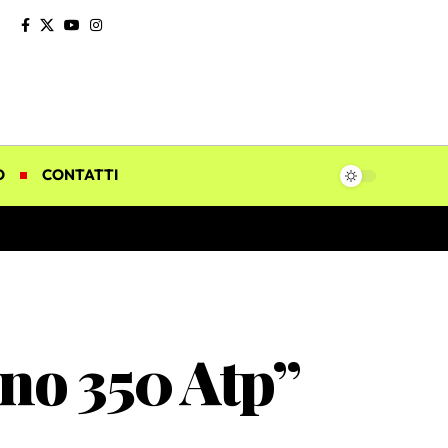
O
CONTATTI
nno 350 Atp”