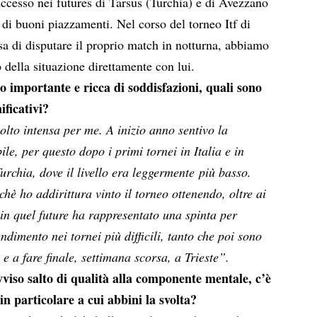
uccesso nei futures di Tarsus (Turchia) e di Avezzano
 di buoni piazzamenti. Nel corso del torneo Itf di
sa di disputare il proprio match in notturna, abbiamo
o della situazione direttamente con lui.
o importante e ricca di soddisfazioni, quali sono
nificativi?
lto intensa per me. A inizio anno sentivo la
ile, per questo dopo i primi tornei in Italia e in
urchia, dove il livello era leggermente più basso.
hè ho addirittura vinto il torneo ottenendo, oltre ai
 in quel future ha rappresentato una spinta per
ndimento nei tornei più difficili, tanto che poi sono
 e a fare finale, settimana scorsa, a Trieste”.
iso salto di qualità alla componente mentale, c’è
 particolare a cui abbini la svolta?