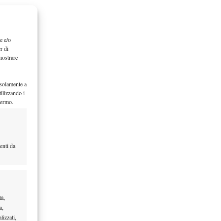
e e/o
r di
mostrare
 solamente a
ilizzando i
hermo.
enti da
tà,
a,
lizzati,