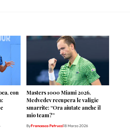
oca, con
Masters 1000 Miami 2026,
a:
Medvedev recupera le valigie
 e
smarrite: “Ora aiutate anche il
mio team?”
4
By
Francesco Petrucci
18 Marzo 2026