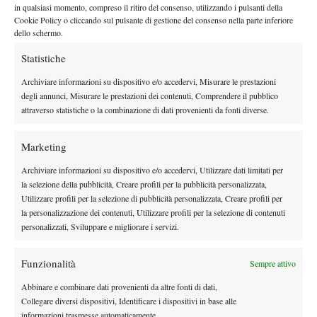
in qualsiasi momento, compreso il ritiro del consenso, utilizzando i pulsanti della
anche il percorso del francese com’era lecito immaginare: da
Cookie Policy o cliccando sul pulsante di gestione del consenso nella parte inferiore
sottolineare le ottime vittorie, giunte a sorpresa, prima su Juan
dello schermo.
Martin Del Potro e poi su Bernard Tomic. Comunque vada,
Statistiche
nonostante Pouille parte anche oggi nettamente sfavorito, il
Archiviare informazioni su dispositivo e/o accedervi, Misurare le prestazioni
francese al termine dei Championships sarà a ridosso dei top 20.
degli annunci, Misurare le prestazioni dei contenuti, Comprendere il pubblico
attraverso statistiche o la combinazione di dati provenienti da fonti diverse.
Marketing
Archiviare informazioni su dispositivo e/o accedervi, Utilizzare dati limitati per
la selezione della pubblicità, Creare profili per la pubblicità personalizzata,
Utilizzare profili per la selezione di pubblicità personalizzata, Creare profili per
la personalizzazione dei contenuti, Utilizzare profili per la selezione di contenuti
personalizzati, Sviluppare e migliorare i servizi.
Funzionalità
Sempre attivo
Abbinare e combinare dati provenienti da altre fonti di dati,
Collegare diversi dispositivi, Identificare i dispositivi in base alle
informazioni trasmesse automaticamente.