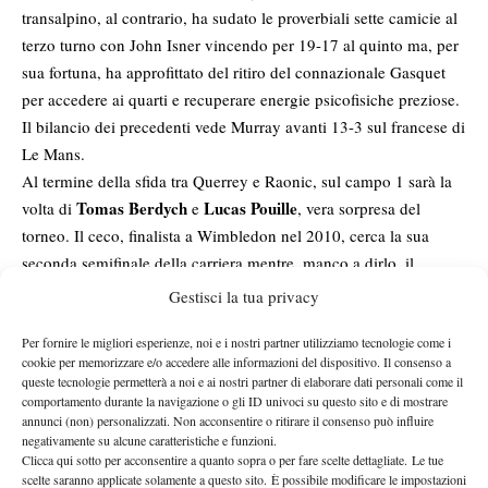
transalpino, al contrario, ha sudato le proverbiali sette camicie al
terzo turno con John Isner vincendo per 19-17 al quinto ma, per
sua fortuna, ha approfittato del ritiro del connazionale Gasquet
per accedere ai quarti e recuperare energie psicofisiche preziose.
Il bilancio dei precedenti vede Murray avanti 13-3 sul francese di
Le Mans.
Al termine della sfida tra Querrey e Raonic, sul campo 1 sarà la
Tomas Berdych
Lucas Pouille
volta di
e
, vera sorpresa del
torneo. Il ceco, finalista a Wimbledon nel 2010, cerca la sua
seconda semifinale della carriera mentre, manco a dirlo, il
transalpino è al suo miglior risultato di sempre non solo qui a
Gestisci la tua privacy
Londra ma anche a livello Slam. Piuttosto complicato il cammino
Per fornire le migliori esperienze, noi e i nostri partner utilizziamo tecnologie come i
della testa di serie numero 10 che ha faticato al primo turno
cookie per memorizzare e/o accedere alle informazioni del dispositivo. Il consenso a
contro Ivan Dodig ma soprattutto negli ottavi di finale nel derby
queste tecnologie permetterà a noi e ai nostri partner di elaborare dati personali come il
contro Jiri Vesely. Nel match in questione ha rischiato di buttar
comportamento durante la navigazione o gli ID univoci su questo sito e di mostrare
annunci (non) personalizzati. Non acconsentire o ritirare il consenso può influire
via l’incontro dopo svariati match point nel quarto set sebbene
negativamente su alcune caratteristiche e funzioni.
poi sia riuscito ad aver la meglio del suo amico nonché
Clicca qui sotto per acconsentire a quanto sopra o per fare scelte dettagliate. Le tue
compagno di Davis nel quinto e conclusivo parziale. Tormentato
scelte saranno applicate solamente a questo sito. È possibile modificare le impostazioni