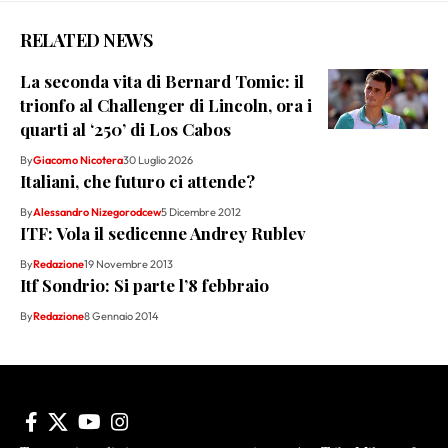
RELATED NEWS
La seconda vita di Bernard Tomic: il
trionfo al Challenger di Lincoln, ora i
quarti al ‘250’ di Los Cabos
By
Giacomo Nicotera
30 Luglio 2026
Italiani, che futuro ci attende?
By
Alessandro Nizegorodcew
5 Dicembre 2012
ITF: Vola il sedicenne Andrey Rublev
By
Redazione
19 Novembre 2013
Itf Sondrio: Si parte l’8 febbraio
By
Redazione
8 Gennaio 2014