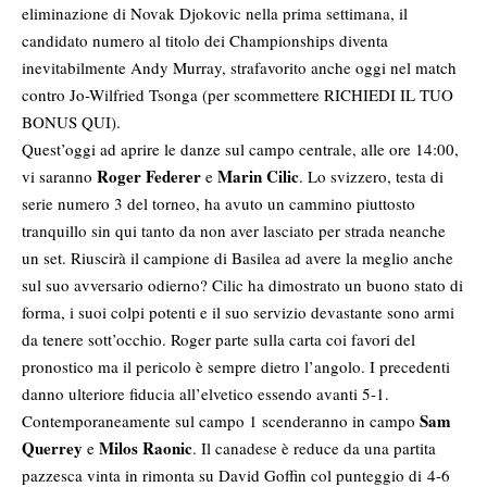
eliminazione di Novak Djokovic nella prima settimana, il
candidato numero al titolo dei Championships diventa
inevitabilmente Andy Murray, strafavorito anche oggi nel match
contro Jo-Wilfried Tsonga (per scommettere
RICHIEDI IL TUO
BONUS QUI
).
Quest’oggi ad aprire le danze sul campo centrale, alle ore 14:00,
Roger Federer
Marin Cilic
vi saranno
e
. Lo svizzero, testa di
serie numero 3 del torneo, ha avuto un cammino piuttosto
tranquillo sin qui tanto da non aver lasciato per strada neanche
un set. Riuscirà il campione di Basilea ad avere la meglio anche
sul suo avversario odierno? Cilic ha dimostrato un buono stato di
forma, i suoi colpi potenti e il suo servizio devastante sono armi
da tenere sott’occhio. Roger parte sulla carta coi favori del
pronostico ma il pericolo è sempre dietro l’angolo. I precedenti
danno ulteriore fiducia all’elvetico essendo avanti 5-1.
Sam
Contemporaneamente sul campo 1 scenderanno in campo
Querrey
Milos Raonic
e
. Il canadese è reduce da una partita
pazzesca vinta in rimonta su David Goffin col punteggio di 4-6