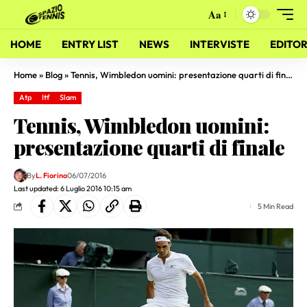
Aa
HOME
ENTRY LIST
NEWS
INTERVISTE
EDITOR
Home
»
Blog
»
Tennis, Wimbledon uomini: presentazione quarti di finale
Atp
Itf
Slam
Tennis, Wimbledon uomini:
presentazione quarti di finale
By
L. Fiorino
06/07/2016
Last updated: 6 Luglio 2016 10:15 am
5 Min Read