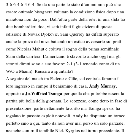
3-6 6-4 6-4 6-4. Se da una parte lo stato d’animo non può che
essere ottimale bisognerà valutare la condizione fisica dopo una
maratona non da poco. Dall’altra parte della rete, in una sfida tra
due bombardieri doc, vi sarà infatti il giustiziere di questa
edizione di Novak Djokovic. Sam Querrey ha difatti superato
anche la prova del nove battendo un ostico avversario sui prati
come Nicolas Mahut e coltiva il sogno della prima semifinale
Slam della carriera. L’americano è sfavorito anche oggi ma gli
scontri diretti sono a suo favore: 2-1 (3-1 tenendo conto di un
W/O a Miami). Riuscirà a spuntarla?
A seguire del match tra Federer e Cilic, sul centrale faranno il
Andy Murray
loro ingresso in campo il beniamino di casa,
,
Jo-Wilfried Tsonga
opposto a
per quella che potrebbe essere la
partita più bella della giornata. Lo scozzese, come detto in fase di
presentazione, parte nettamente favorito ma Tsonga spesso ha
regalato in passato exploit notevoli. Andy ha disputato un torneo
perfetto sino a qui, tanto da non aver mai perso un solo parziale,
neanche contro il temibile Nick Kyrgios nel turno precedente. Il