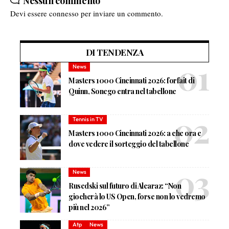
Nessun commento
Devi essere
connesso
per inviare un commento.
DI TENDENZA
News
Masters 1000 Cincinnati 2026: forfait di
Quinn, Sonego entra nel tabellone
Tennis in TV
Masters 1000 Cincinnati 2026: a che ora e
dove vedere il sorteggio del tabellone
News
Rusedski sul futuro di Alcaraz: “Non
giocherà lo US Open, forse non lo vedremo
più nel 2026”
Atp
News