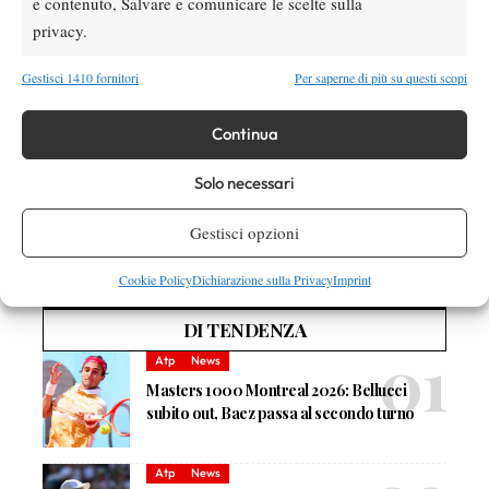
e contenuto, Salvare e comunicare le scelte sulla
privacy.
TAGGED:
Itf
Nicole Vaidisova
Ritorno
Wta
Gestisci 1410 fornitori
Per saperne di più su questi scopi
Continua
Solo necessari
Nessun commento
Gestisci opzioni
Devi essere
connesso
per inviare un commento.
Cookie Policy
Dichiarazione sulla Privacy
Imprint
DI TENDENZA
Atp
News
Masters 1000 Montreal 2026: Bellucci
subito out, Baez passa al secondo turno
Atp
News