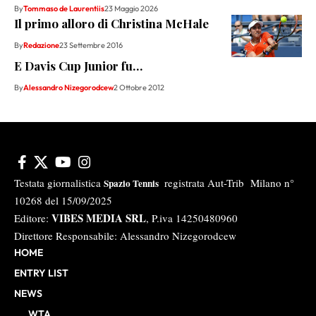
By
Tommaso de Laurentiis
23 Maggio 2026
Il primo alloro di Christina McHale
By
Redazione
23 Settembre 2016
E Davis Cup Junior fu…
By
Alessandro Nizegorodcew
2 Ottobre 2012
Testata giornalistica
registrata Aut-Trib Milano n°
Spazio Tennis
10268 del 15/09/2025
VIBES MEDIA SRL
Editore:
, P.iva 14250480960
Direttore Responsabile: Alessandro Nizegorodcew
HOME
ENTRY LIST
NEWS
WTA