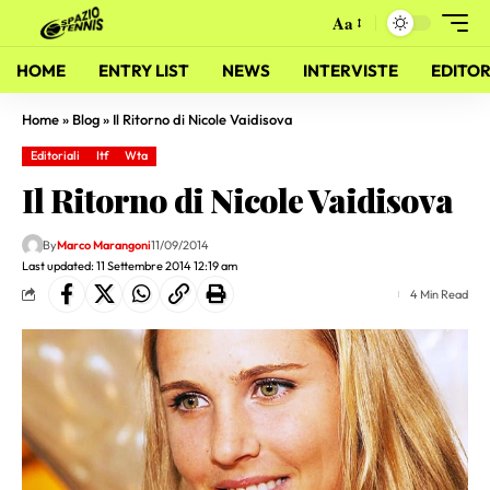
Aa
HOME
ENTRY LIST
NEWS
INTERVISTE
EDITOR
Home
»
Blog
»
Il Ritorno di Nicole Vaidisova
Editoriali
Itf
Wta
Il Ritorno di Nicole Vaidisova
By
Marco Marangoni
11/09/2014
Last updated: 11 Settembre 2014 12:19 am
4 Min Read