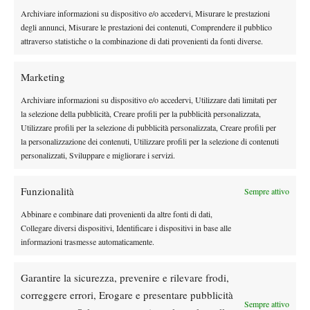
Kuznetsova dopo aver battuto Mauresmo (all’epoca numero uno
Archiviare informazioni su dispositivo e/o accedervi, Misurare le prestazioni
al mondo) e Venus Williams. L’anno successivo vola subito in
degli annunci, Misurare le prestazioni dei contenuti, Comprendere il pubblico
semifinale all’Australian Open, ma è proprio nel 2007 che
attraverso statistiche o la combinazione di dati provenienti da fonti diverse.
iniziano a palesarsi i primi problemi fisici: lunghe pause la
tengono lontana dai campi, cosa che la mette anche in difficoltà
Marketing
quando arrivano i momenti chiave delle partite, dove soffre una
Archiviare informazioni su dispositivo e/o accedervi, Utilizzare dati limitati per
evidente mancanza di esperienza.
la selezione della pubblicità, Creare profili per la pubblicità personalizzata,
Dal 2008, con l’uscita dalle Top 20, fino ad arrivare al ritiro,
Utilizzare profili per la selezione di pubblicità personalizzata, Creare profili per
la personalizzazione dei contenuti, Utilizzare profili per la selezione di contenuti
avvenuto a marzo del 2010, è un lento declino: i risultati non ci
personalizzati, Sviluppare e migliorare i servizi.
sono, le motivazioni calano fino a spingerla a dire basta a 21
anni non ancora compiuti. Ora la fiamma si è riaccesa, a febbraio
Funzionalità
Sempre attivo
il primo annuncio su Twitter e da settimana prossima finalmente
Nicole Vaidisova sarà nuovamente una giocatrice di tennis. Con
Abbinare e combinare dati provenienti da altre fonti di dati,
Collegare diversi dispositivi, Identificare i dispositivi in base alle
la consapevolezza che, se quella fiamma e quell’amore per il
informazioni trasmesse automaticamente.
tennis continuassero ad ardere, a 25 anni si possono ancora
scrivere tante pagine di una storia che si è solo interrotta e che sta
Garantire la sicurezza, prevenire e rilevare frodi,
ormai per ricominciare.
correggere errori, Erogare e presentare pubblicità
Sempre attivo