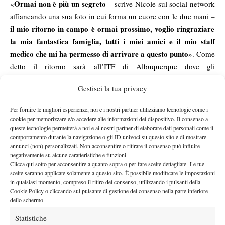
Ormai non è più un segreto
«
– scrive Nicole sul social network
affiancando una sua foto in cui forma un cuore con le due mani –
il mio ritorno in campo è ormai prossimo, voglio ringraziare
la mia fantastica famiglia, tutti i miei amici e il mio staff
medico che mi ha permesso di arrivare a questo punto
». Come
detto il ritorno sarà all’ITF di Albuquerque dove gli
organizzatori, avendo visto che la ceca si era iscritta come
Gestisci la tua privacy
alternate, hanno deciso di conferirle una wild card, prontamente
accettata. Più che le parole, non può che colpire quell’immagine
Per fornire le migliori esperienze, noi e i nostri partner utilizziamo tecnologie come i
che Nicole ha voluto mettere per annunciare il suo ritorno: un
cookie per memorizzare e/o accedere alle informazioni del dispositivo. Il consenso a
queste tecnologie permetterà a noi e ai nostri partner di elaborare dati personali come il
cuore, simbolo di quell’amore, di quella passione per uno sport
comportamento durante la navigazione o gli ID univoci su questo sito e di mostrare
che non poteva essersi spento con quel prematuro ritiro. Nicole
annunci (non) personalizzati. Non acconsentire o ritirare il consenso può influire
Vaidisova esplode nel 2005 quando, a soli 16 anni, riesce a
negativamente su alcune caratteristiche e funzioni.
Clicca qui sotto per acconsentire a quanto sopra o per fare scelte dettagliate. Le tue
terminare l’anno tra le prime 20 del mondo grazie anche a tre
scelte saranno applicate solamente a questo sito. È possibile modificare le impostazioni
vittorie nel circuito maggiore a Seul, battendo Jelena Jankovic, a
in qualsiasi momento, compreso il ritiro del consenso, utilizzando i pulsanti della
Cookie Policy o cliccando sul pulsante di gestione del consenso nella parte inferiore
Tokyo superando Tatiana Golovin e a Bangkok in una finale
dello schermo.
thrilling contro Nadia Petrova. Nel 2006 diviene top ten, sogna e
fa sognare a Parigi fermandosi solo in semifinale contro la
Statistiche