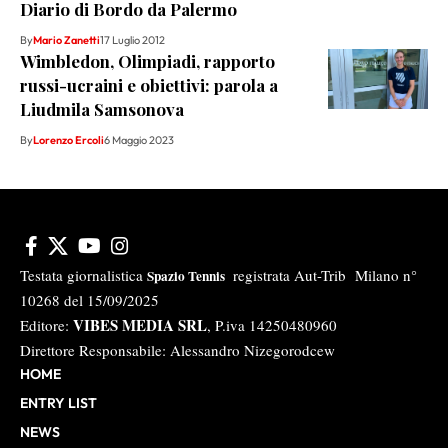
Diario di Bordo da Palermo
By
Mario Zanetti
17 Luglio 2012
Wimbledon, Olimpiadi, rapporto
russi-ucraini e obiettivi: parola a
Liudmila Samsonova
By
Lorenzo Ercoli
6 Maggio 2023
Testata giornalistica
registrata Aut-Trib Milano n°
Spazio Tennis
10268 del 15/09/2025
VIBES MEDIA SRL
Editore:
, P.iva 14250480960
Direttore Responsabile: Alessandro Nizegorodcew
HOME
ENTRY LIST
NEWS