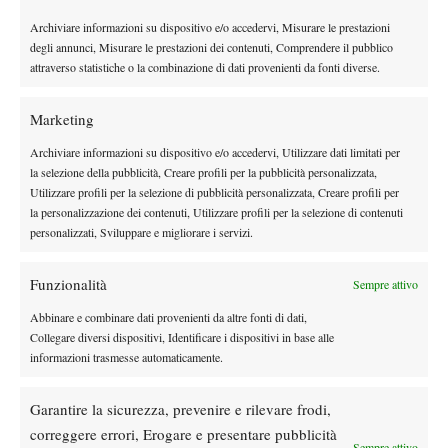
all’anno tra trasferte per tornei, allenatori da pagare, ecc.
Archiviare informazioni su dispositivo e/o accedervi, Misurare le prestazioni
Insomma quanto può costarti una stagione di tennis per
degli annunci, Misurare le prestazioni dei contenuti, Comprendere il pubblico
Marco alla sua età?
attraverso statistiche o la combinazione di dati provenienti da fonti diverse.
“Non si può prestabilire una cifra, posso dire che il costo è
Marketing
MOLTO elevato anche perchè Marco, fino ad ora, a tutti i
tornei, anche di categoria superiore, a cui ha partecipato, è
Archiviare informazioni su dispositivo e/o accedervi, Utilizzare dati limitati per
sempre arrivato in finale ciò vuol dire più giorni di trasferte e di
la selezione della pubblicità, Creare profili per la pubblicità personalizzata,
Utilizzare profili per la selezione di pubblicità personalizzata, Creare profili per
soggiorno.”
la personalizzazione dei contenuti, Utilizzare profili per la selezione di contenuti
Se dovessi dare un consiglio ad un altro genitore di tennista,
personalizzati, Sviluppare e migliorare i servizi.
cosa gli diresti?
“Mandalo a giocare a pallone !!!!!!! SCHERZO!!!!!!! Il compito
Funzionalità
Sempre attivo
di un genitore deve essere quello di assecondare la passione del
Abbinare e combinare dati provenienti da altre fonti di dati,
bimbo senza creargli ansie o aspettative. A questa età deve
Collegare diversi dispositivi, Identificare i dispositivi in base alle
essere visto come un gioco e non come un dovere…”
informazioni trasmesse automaticamente.
Grazie Fabio e in bocca al lupo per tutto
“Crepi. Grazie a te.”
Garantire la sicurezza, prevenire e rilevare frodi,
correggere errori, Erogare e presentare pubblicità
Sempre attivo