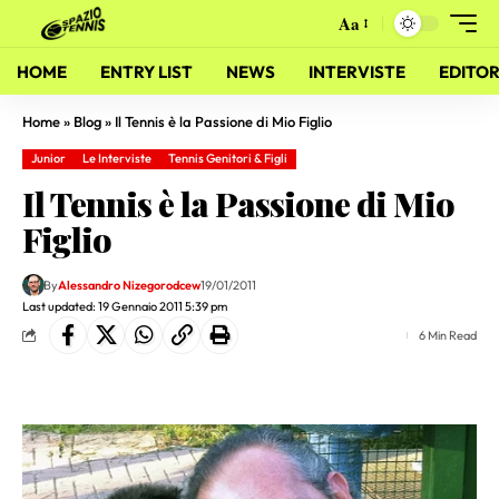
Aa
HOME
ENTRY LIST
NEWS
INTERVISTE
EDITOR
Home
»
Blog
»
Il Tennis è la Passione di Mio Figlio
Junior
Le Interviste
Tennis Genitori & Figli
Il Tennis è la Passione di Mio
Figlio
By
Alessandro Nizegorodcew
19/01/2011
Last updated: 19 Gennaio 2011 5:39 pm
6 Min Read