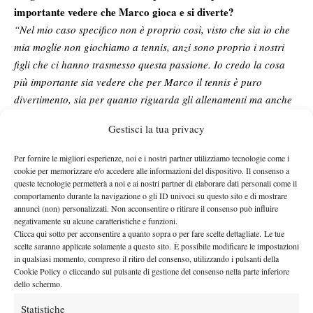
importante vedere che Marco gioca e si diverte?
“Nel mio caso specifico non è proprio così, visto che sia io che
mia moglie non giochiamo a tennis, anzi sono proprio i nostri
figli che ci hanno trasmesso questa passione. Io credo la cosa
più importante sia vedere che per Marco il tennis è puro
divertimento, sia per quanto riguarda gli allenamenti ma anche
nei tornei. Lui adora giocare e non sente mai la fatica o il
Gestisci la tua privacy
sacrificio.”
Qual è il vostro rapporto con la federazione?
Per fornire le migliori esperienze, noi e i nostri partner utilizziamo tecnologie come i
“La Federazione, ad oggi, purtroppo, vista l’età di Marco, non
cookie per memorizzare e/o accedere alle informazioni del dispositivo. Il consenso a
queste tecnologie permetterà a noi e ai nostri partner di elaborare dati personali come il
ci prende molto in considerazione; convoca il bimbo ai raduni,
comportamento durante la navigazione o gli ID univoci su questo sito e di mostrare
ma tutto finisce lì. Si può dire che dobbiamo fare tutto da soli,
annunci (non) personalizzati. Non acconsentire o ritirare il consenso può influire
non abbiamo nessuno che ci consigli sulle scelte riguardanti il
negativamente su alcune caratteristiche e funzioni.
Clicca qui sotto per acconsentire a quanto sopra o per fare scelte dettagliate. Le tue
percorso da fargli seguire. La nostra fortuna è stata quella di
scelte saranno applicate solamente a questo sito. È possibile modificare le impostazioni
avere dei maestri ai quali affidiamo totalmente la gestione del
in qualsiasi momento, compreso il ritiro del consenso, utilizzando i pulsanti della
Cookie Policy o cliccando sul pulsante di gestione del consenso nella parte inferiore
bimbo e dei quali ci fidiamo ciecamente.”
dello schermo.
L’idea, immagino, penso sia quella di provare a vedere dove
tuo figlio possa arrivare.. quanto sei “costretto” ad investire
Statistiche