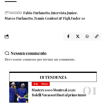
TAGGED:
Fabio Furlanetto
Intervista
Junior
Marco Furlanetto
Tennis Genitori & Figli
Under 10
Nessun commento
Devi essere
connesso
per inviare un commento.
DI TENDENZA
Atp
News
Masters 1000 Montreal 2026:
Bolelli/Vavassori fuori al primo turno