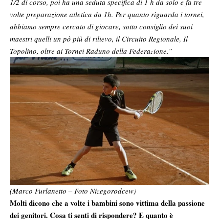
1/2 di corso, poi ha una seduta specifica di 1 h da solo e fa tre
volte preparazione atletica da 1h. Per quanto riguarda i tornei,
abbiamo sempre cercato di giocare, sotto consiglio dei suoi
maestri quelli un pò più di rilievo, il Circuito Regionale, Il
Topolino, oltre ai Tornei Raduno della Federazione.”
(Marco Furlanetto – Foto Nizegorodcew)
Molti dicono che a volte i bambini sono vittima della passione
dei genitori. Cosa ti senti di rispondere? E quanto è