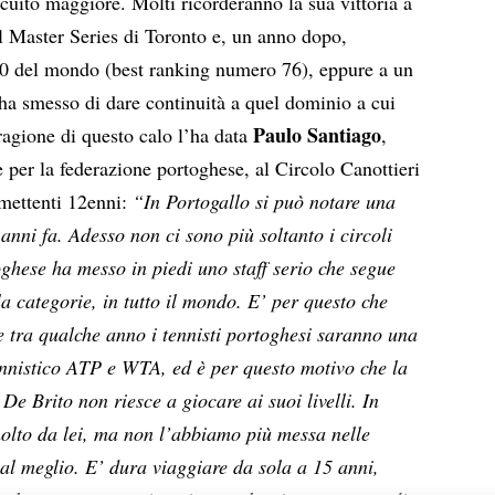
ircuito maggiore. Molti ricorderanno la sua vittoria a
l Master Series di Toronto e, un anno dopo,
100 del mondo (best ranking numero 76), eppure a un
ha smesso di dare continuità a quel dominio a cui
Paulo Santiago
ragione di questo calo l’ha data
,
e per la federazione portoghese, al Circolo Canottieri
omettenti 12enni:
“In Portogallo si può notare una
 anni fa. Adesso non ci sono più soltanto i circoli
ghese ha messo in piedi uno staff serio che segue
 la categorie, in tutto il mondo. E’ per questo che
e tra qualche anno i tennisti portoghesi saranno una
tennistico ATP e WTA, ed è per questo motivo che la
e Brito non riesce a giocare ai suoi livelli. In
molto da lei, ma non l’abbiamo più messa nelle
 al meglio. E’ dura viaggiare da sola a 15 anni,