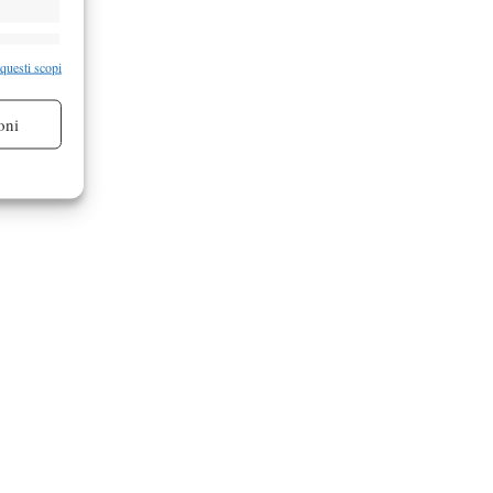
re attivo
 questi scopi
oni
re attivo