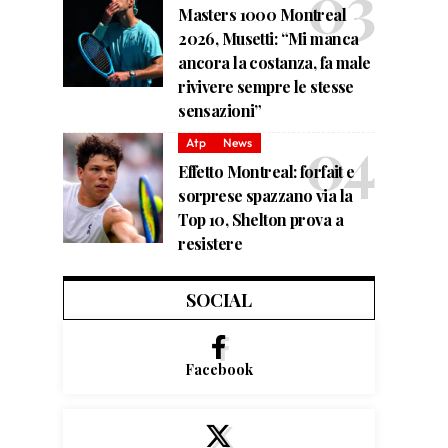
Masters 1000 Montreal
2026, Musetti: “Mi manca
ancora la costanza, fa male
rivivere sempre le stesse
sensazioni”
Atp
News
Effetto Montreal: forfait e
sorprese spazzano via la
Top 10, Shelton prova a
resistere
SOCIAL
Facebook