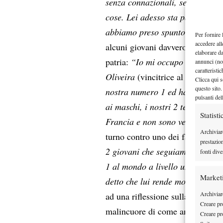
senza connazionali, senza un co
cose. Lei adesso sta pagando qu
abbiamo preso spunto, per non r
Per fornire 
accedere all
alcuni giovani davvero prometten
elaborare d
patria:
“Io mi occupo del settor
annunci (no
caratteristi
Oliveira
(vincitrice al primo tur
Clicca qui s
questo sito.
nostra numero 1 ed ha già vinto
pulsanti del
ai maschi, i nostri 2 tennisti pi
Statisti
Francia e non sono venuti a R
Archiviar
turno contro uno dei favoriti alla
prestazio
2 giovani che seguiamo comunqu
fonti dive
1 al mondo a livello under 10 m
Market
detto che lui rende molto di più
Archiviare
ad una riflessione sulla question
Creare pro
malincuore di come anche una na
Creare pro