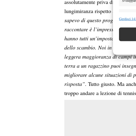
Sviluppare
assolutamente priva di tradizion
lungimiranza rispetto a quella it
Funzion
Gestisci 141
sapevo di questo progetto per am
Abbinare e
raccontare è l’impressione che ho
Identifica
hanno tutti un’impostazione molt
dello scambio. Noi in Portogallo
Garanti
Erogare
leggera maggioranza di campi in 
scelte 
terra a un ragazzino puoi inse
migliorare alcune situazioni di p
risposta”
. Tutto giusto. Ma anch
troppo andare a lezione di tenn