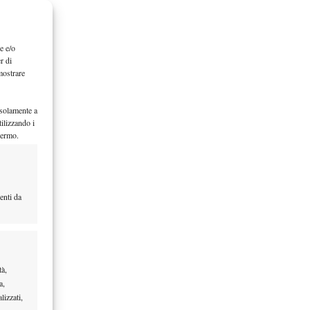
e e/o
r di
mostrare
 solamente a
ilizzando i
hermo.
enti da
tà,
a,
lizzati,