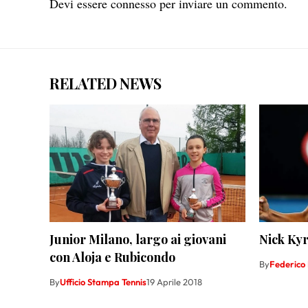
Devi essere
connesso
per inviare un commento.
RELATED NEWS
Junior Milano, largo ai giovani
Nick Kyr
con Aloja e Rubicondo
By
Federico
By
Ufficio Stampa Tennis
19 Aprile 2018