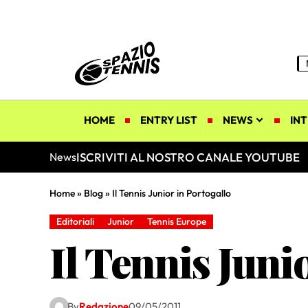
HOME
ENTRY LIST
NEWS
INT
ISCRIVITI AL NOSTRO CANALE YOUTUBE
News
Home
»
Blog
»
Il Tennis Junior in Portogallo
Editoriali
Junior
Tennis Europe
Il Tennis Juni
By
Redazione
09/05/2011