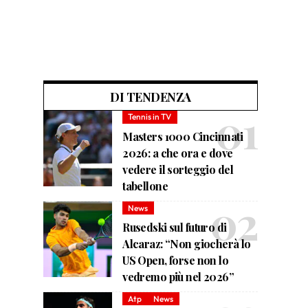
DI TENDENZA
Tennis in TV
Masters 1000 Cincinnati
2026: a che ora e dove
vedere il sorteggio del
tabellone
News
Rusedski sul futuro di
Alcaraz: “Non giocherà lo
US Open, forse non lo
vedremo più nel 2026”
Atp
News