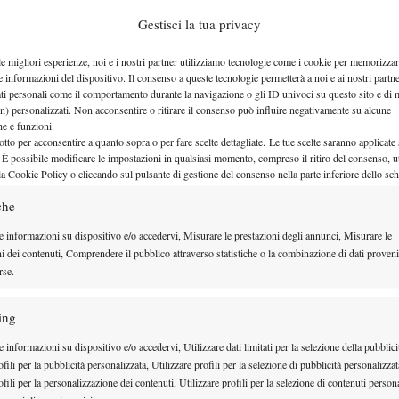
ach, e con una nazione intera che si aspetta grandi
Gestisci la tua privacy
esta situazione, ma è proprio dal suo esempio che
ipetere l’errore”
. E infatti a Roma sono arrivati
le migliori esperienze, noi e i nostri partner utilizziamo tecnologie come i cookie per memorizzar
e informazioni del dispositivo. Il consenso a queste tecnologie permetterà a noi e ai nostri partne
ti, e sembra addirittura che non siamo i migliori in
ati personali come il comportamento durante la navigazione o gli ID univoci su questo sito e di 
e maschile
– precisa Santiago –
ma posso dirvi che la
n) personalizzati. Non acconsentire o ritirare il consenso può influire negativamente su alcune
che e funzioni.
no dell’under 12 contro l’italiana Di Vetta, ndr)
è la
otto per acconsentire a quanto sopra o per fare scelte dettagliate. Le tue scelte saranno applicate
 È possibile modificare le impostazioni in qualsiasi momento, compreso il ritiro del consenso, ut
 numerosi tornei in Europa, è davvero forte. Quanto
la Cookie Policy o cliccando sul pulsante di gestione del consenso nella parte inferiore dello sc
ù forti, Duarte Vale e Joao Antonio, sono impegnati in
che
oma. Abbiamo portato Almeida
(vincitore al primo
e informazioni su dispositivo e/o accedervi, Misurare le prestazioni degli annunci, Misurare le
 vittoria finale, l’italiano Iannaccone)
e Paulo, sono
ni dei contenuti, Comprendere il pubblico attraverso statistiche o la combinazione di dati proveni
e da tempo con attenzione. Almeida è stato numero
rse.
a ha un po’ pagato il salto nell’under 12, ma va
ing
 sul cemento”
. Proprio questa precisazione dà spunto
 informazioni su dispositivo e/o accedervi, Utilizzare dati limitati per la selezione della pubblici
e dei campi da gioco, dalla quale va preso atto a
fili per la pubblicità personalizzata, Utilizzare profili per la selezione di pubblicità personalizzat
zione (leggi Federazione) come il Portogallo,
fili per la personalizzazione dei contenuti, Utilizzare profili per la selezione di contenuti persona