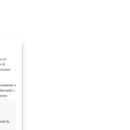
e e/o
r di
mostrare
 solamente a
ilizzando i
hermo.
enti da