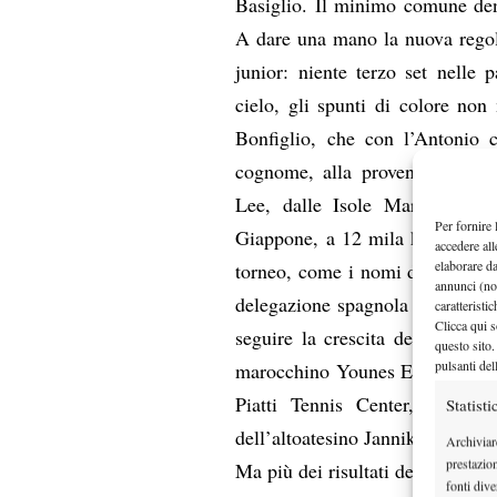
Basiglio. Il minimo comune deno
A dare una mano la nuova regola d
junior: niente terzo set nelle p
cielo, gli spunti di colore no
Bonfiglio, che con l’Antonio c
cognome, alla provenienza eso
Lee, dalle Isole Marianne sett
Per fornire 
Giappone, a 12 mila km da Mila
accedere all
elaborare d
torneo, come i nomi dei coach a
annunci (no
delegazione spagnola c’è l’ex 
caratteristi
Clicca qui s
seguire la crescita del baby fe
questo sito.
pulsanti del
marocchino Younes El Aynaoui, e
Piatti Tennis Center, anche 
Statisti
dell’altoatesino Jannik Sinner.
Archiviar
prestazio
Ma più dei risultati dei match di
fonti dive