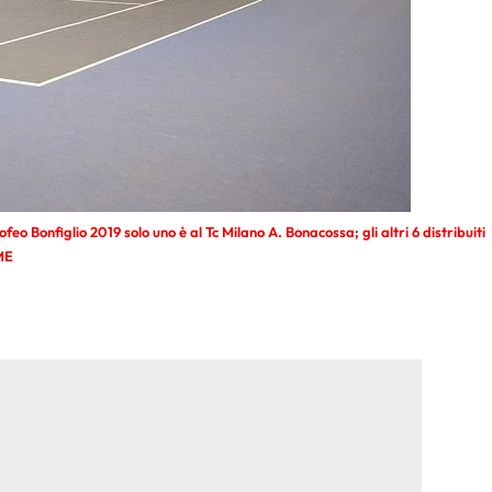
ofeo Bonfiglio 2019 solo uno è al Tc Milano A. Bonacossa; gli altri 6 distribuiti
ME