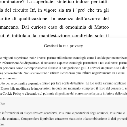
minatore? La superficie: sintetico indoor per tutti.
el circuito Itf, in vigore sia tra i ‘pro’ che tra gli
artite di qualificazione. In assenza dell’azzurro del
n mancano. Dal curioso caso di omonimia di Matteo
ui è intitolata la manifestazione condivide solo il
tica di alcuni partecipanti. Come Carol Young Suh
Gestisci la tua privacy
entrionali, nel cuore del Pacifico tra Australia e
le migliori esperienze, noi e i nostri partner utilizziamo tecnologie come i cookie per memorizzar
no. Un viaggio che dà il senso dell’importanza del
e informazioni del dispositivo. Il consenso a queste tecnologie permetterà a noi e ai nostri partne
ati personali come il comportamento durante la navigazione o gli ID univoci su questo sito e di 
l seguito dei ragazzi. Un nome su tutti: a capo della
n) personalizzati. Non acconsentire o ritirare il consenso può influire negativamente su alcune
numero 1 del mondo Juan Carlos Ferrero, impegnato a
che e funzioni.
otto per acconsentire a quanto sopra o per fare scelte dettagliate. Le tue scelte saranno applicate
nomeno Carlos Alcaraz Garfia. Con i francesi c’è il
 È possibile modificare le impostazioni in qualsiasi momento, compreso il ritiro del consenso, ut
la Cookie Policy o cliccando sul pulsante di gestione del consenso nella parte inferiore dello sc
x n.14 Atp, mentre in casa nostra, con i ragazzi del
Andrea Volpini, il tecnico che segue il percorso
che
e informazioni su dispositivo e/o accedervi, Misurare le prestazioni degli annunci, Misurare le
ni dei contenuti, Comprendere il pubblico attraverso statistiche o la combinazione di dati proveni
 sabato, che garantiscono il passaggio al 2° turno dei
rse.