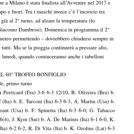
e a Milano è stata finalista all’Avvenire nel 2017 e
mpo e fuori. Tra i maschi invece c’è l’incrocio tra
già al 2° turno, ad alzare la temperatura (lo
à Giacomo Dambrosi). Domenica in programma il 2°
– meteo permettendo – dovrebbero chiudersi sempre in
tutti. Ma se la pioggia continuerà a pressare alto,
i lunedì, quando cominceranno anche i tabelloni
EL 60° TROFEO BONFIGLIO
le, primo turno
 Perricard (Fra) 3-6 6-3 12/10, B. Oliveira (Bra) b.
f (Ita) b. E. Turconi (Ita) 6-3 6-3, A. Martin (Usa) b.
rant (Usa) b. F. Spinetta (Ita) 6-3 6-0, G. Tabacco
-6(4), J. Kym (Sui) b. A. De Marinis (Ita) 6-1 6-0, K.
ta) 6-2 6-2, R. Di Vita (Ita) b. K. Ozolins (Lat) 6-3