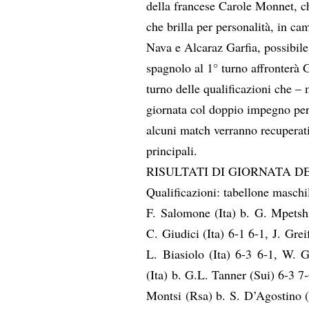
della francese Carole Monnet, ch
che brilla per personalità, in ca
Nava e Alcaraz Garfia, possibile 
spagnolo al 1° turno affronter
turno delle qualificazioni che 
giornata col doppio impegno per 
alcuni match verranno recuperat
principali.
RISULTATI DI GIORNATA D
Qualificazioni: tabellone maschi
F. Salomone (Ita) b. G. Mpetshi
C. Giudici (Ita) 6-1 6-1, J. Grei
L. Biasiolo (Ita) 6-3 6-1, W. G
(Ita) b. G.L. Tanner (Sui) 6-3 7
Montsi (Rsa) b. S. D’Agostino (I