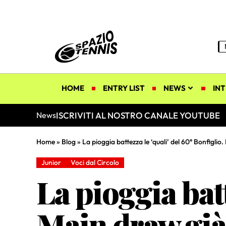
HOME
ENTRY LIST
NEWS
INT
ISCRIVITI AL NOSTRO CANALE YOUTUBE
News
Home
»
Blog
»
La pioggia battezza le ‘quali’ del 60° Bonfiglio
Junior
Voci dal Circolo
La pioggia batt
Main draw già