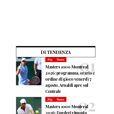
DI TENDENZA
Atp
News
Masters 1000 Montreal
2026: programma, orario e
ordine di gioco venerdì 7
agosto. Arnaldi apre sul
Centrale
Atp
News
Masters 1000 Montreal
2026: Darderi rimonta