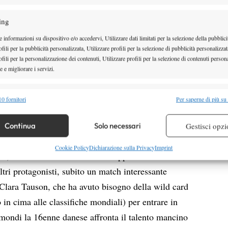
iare fin d’ora a dare uno sguardo ai main draw,
. Cominciamo col numero degli italiani, 10 tra i
ing
ontare gli azzurri che potrebbero passare attraverso
 informazioni su dispositivo e/o accedervi, Utilizzare dati limitati per la selezione della pubblici
ro, tra i maschi, ha pescato una testa di serie, il ceco
fili per la pubblicità personalizzata, Utilizzare profili per la selezione di pubblicità personalizzat
fili per la personalizzazione dei contenuti, Utilizzare profili per la selezione di contenuti persona
ano di buonissime speranze, e Giacomo Dambrosi
 e migliorare i servizi.
l primo favorito, lo statunitense Emilio Nava. Per
e affronteranno avversarie comprese tra le teste di
alità
Semp
0 fornitori
Per saperne di più su
lania Delai, in main draw per diritto di classifica,
 combinare dati provenienti da altre fonti di dati, Collegare diversi dispositivi,
re i dispositivi in base alle informazioni trasmesse automaticamente.
mentre le wild card Beatrice Stagno e Matilde Paoletti
Continua
Solo necessari
Gestisci opzi
honova e Selekhmeteva. Urna più benevola per Lisa
re la sicurezza, prevenire e rilevare frodi, correggere errori,
Cookie Policy
Dichiarazione sulla Privacy
Imprint
ta, mentre Federica Rossi sarà opposta all’israeliana
 e presentare pubblicità e contenuto, Salvare e comunicare le
Semp
tri protagonisti, subito un match interessante
sulla privacy.
a Clara Tauson, che ha avuto bisogno della wild card
in cima alle classifiche mondiali) per entrare in
imondi la 16enne danese affronta il talento mancino