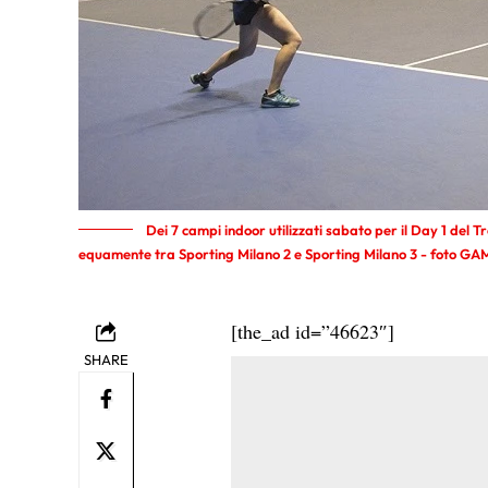
Dei 7 campi indoor utilizzati sabato per il Day 1 del Tr
equamente tra Sporting Milano 2 e Sporting Milano 3 - foto GA
[the_ad id=”46623″]
SHARE