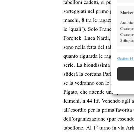
tabelloni cadetti, si può cominc
sorteggiati nel primo pomeriggio
Market
maschi, 8 tra le ragazze (senza c
Archiviare
le ‘quali’). Solo Francesco Passa
Creare pro
Creare pro
Forejtek. Luca Nardi, marchigi
Sviluppare
sono nella fetta del tabellone de
quanto riguarda le ragazze, in tr
Funzion
Gestisci 141
serie. La biondissima trentina Me
Abbinare e
Identifica
sfiderà la coreana Park (n.10), 
se la vedranno con le russe Tik
Garanti
Pigato, che attende una qualifica
Erogare
Kimchi, n.44 Itf. Venendo agli al
scelte 
all’esordio per la prima favorit
dell’organizzazione (pur essendo 
tabellone. Al 1° turno in via Ar