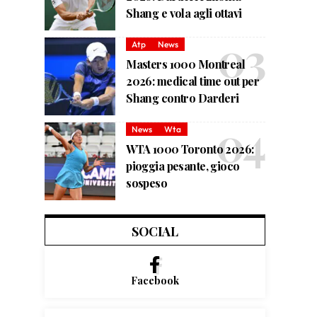
Shang e vola agli ottavi
Atp
News
Masters 1000 Montreal
2026: medical time out per
Shang contro Darderi
News
Wta
WTA 1000 Toronto 2026:
pioggia pesante, gioco
sospeso
SOCIAL
Facebook