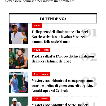
Devi essere
connesso
per inviare un commento.
DI TENDENZA
News
Dalle porte dell’eliminazione alla gloria:
Norrie scrive la sua favola a Montreal,
rimonta folle su de Minaur
News
Wta
Paolini salta il WTA 1000 di Cincinnati, non
difenderà la finale del 2025
Atp
News
Masters 1000 Montreal 2026: programma,
orario e ordine di gioco venerdì 7 agosto.
Arnaldi apre sul Centrale
Atp
News
Masters 1000 Montreal 2026: Darderi