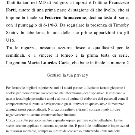
Francesco
Tanti italiani nel MD di Foligno: a imporsi è l’ottimo
Forti
, autore di una prima parte di stagione di alto livello, che si
Federico Iannaccone
impone in finale su
, decima testa di serie,
con il punteggio di 6-1/6-3. Da segnalare la presenza di Timofey
Skatov in tabellone, in una delle sue prime apparizioni tra gli
U16.
Tra le ragazze, nessuna azzurra riesce a qualificarsi per le
semifinali, e a vincere il torneo è la prima testa di serie,
Maria Lourdes Carle
l’argentina
, che batte in finale la numero 2
Zade, De Santis e
Daniela Vismane. Buon torneo per
Gestisci la tua privacy
Pannarale
, ottimo quello della Krupchenko, in semifinale
nonostante la giovane età.
Per fornire le migliori esperienze, noi e i nostri partner utilizziamo tecnologie come i
TEJT14&U, Bitola Open 2015 (Clay Outdoor), Bitola (MKD)
cookie per memorizzare e/o accedere alle informazioni del dispositivo. Il consenso a
queste tecnologie permetterà a noi e ai nostri partner di elaborare dati personali come il
Torneo pieno di tennisti balcanici e dell’est Europa quello
comportamento durante la navigazione o gli ID univoci su questo sito e di mostrare
macedone di Bitola: lo vince il padrone di casa e primo favorito
annunci (non) personalizzati. Non acconsentire o ritirare il consenso può influire
Luka Andonov
negativamente su alcune caratteristiche e funzioni.
, che ha bisogno di tre set per avere la meglio sul
Clicca qui sotto per acconsentire a quanto sopra o per fare scelte dettagliate. Le tue
serbo Stevanovic (6), battuto per 6-3/4-6/6-4. Secondo turno per
scelte saranno applicate solamente a questo sito. È possibile modificare le impostazioni
Andrea Pigliapoco
(WC).
in qualsiasi momento, compreso il ritiro del consenso, utilizzando i pulsanti della