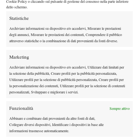
Cookie Policy o cliccando sul pulsante di gestione del consenso nella parte inferiore
Stesso andamento nel torneo femminile, vinto dalla macedone
dello schermo.
Darija Krzovska
, prima favorita, che batte con un netto 6-3/6-1
Statistiche
la francese Salma Djoubri, terza testa di serie. Fuori al secondo
Luna Urso
turno
.
Archiviare informazioni su dispositivo e/o accedervi, Misurare le prestazioni
TEJT14&U, Torneo TE U14 Pescara (Clay Outdoor), Pescara
degli annunci, Misurare le prestazioni dei contenuti, Comprendere il pubblico
attraverso statistiche o la combinazione di dati provenienti da fonti diverse.
(ITA)
Nel torneo abruzzese vittoria un po’ a sorpresa dello spagnolo
Marketing
Javier Vazquez
, terza testa di serie, che batte con un duplice 6-0
il francese Harold Mayot (6). Si fermano in semifinale al termine
Archiviare informazioni su dispositivo e/o accedervi, Utilizzare dati limitati per
Giulio Zeppieri
Gianluca Quinzi
di un ottimo torneo
(4) e
(5),
la selezione della pubblicità, Creare profili per la pubblicità personalizzata,
Utilizzare profili per la selezione di pubblicità personalizzata, Creare profili per
battuti rispettivamente dal transalpino e dall’iberico.
la personalizzazione dei contenuti, Utilizzare profili per la selezione di contenuti
Leylah Fernandez
Conferme nel torneo femminile: la canadese
personalizzati, Sviluppare e migliorare i servizi.
fa il bis, imponendosi ancora in Italia, questa volta ai danni di
Ekaterina Vinnik, col punteggio di 6-3/7-5. Buono anche il
Funzionalità
Sempre attivo
Alessia Truden
torneo di
, che arriva in semifinale e deve
Abbinare e combinare dati provenienti da altre fonti di dati,
arrendersi proprio alla futura vincitrice per 7-5/6-1.
Collegare diversi dispositivi, Identificare i dispositivi in base alle
TEJT14&U, Szczecin Open (Clay Outdoor), Szczecin (POL)
informazioni trasmesse automaticamente.
Osman
Il torneo polacco viene vinto a sorpresa dal tedesco