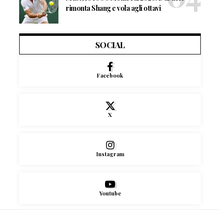
rimonta Shang e vola agli ottavi
SOCIAL
Facebook
X
Instagram
Youtube