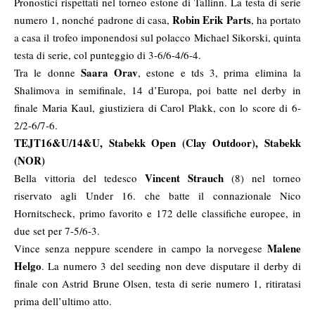
Pronostici rispettati nel torneo estone di Tallinn. La testa di serie
Robin Erik Parts
numero 1, nonché padrone di casa,
, ha portato
a casa il trofeo imponendosi sul polacco Michael Sikorski, quinta
testa di serie, col punteggio di 3-6/6-4/6-4.
Saara Orav
Tra le donne
, estone e tds 3, prima elimina la
Shalimova in semifinale, 14 d’Europa, poi batte nel derby in
finale Maria Kaul, giustiziera di Carol Plakk, con lo score di 6-
2/2-6/7-6.
TEJT16&U/14&U, Stabekk Open (Clay Outdoor), Stabekk
(NOR)
Vincent Strauch
Bella vittoria del tedesco
(8) nel torneo
riservato agli Under 16. che batte il connazionale Nico
Hornitscheck, primo favorito e 172 delle classifiche europee, in
due set per 7-5/6-3.
Malene
Vince senza neppure scendere in campo la norvegese
Helgo
. La numero 3 del seeding non deve disputare il derby di
finale con Astrid Brune Olsen, testa di serie numero 1, ritiratasi
prima dell’ultimo atto.