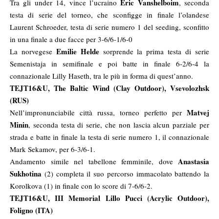
Eric Vanshelboim
Tra gli under 14, vince l’ucraino
, seconda
testa di serie del torneo, che sconfigge in finale l’olandese
Laurent Schroeder, testa di serie numero 1 del seeding, sconfitto
in una finale a due facce per 3-6/6-1/6-0
Emilie Helde
La norvegese
sorprende la prima testa di serie
Semenistaja in semifinale e poi batte in finale 6-2/6-4 la
connazionale Lilly Haseth, tra le più in forma di quest’anno.
TEJT16&U, The Baltic Wind (Clay Outdoor), Vsevolozhsk
(RUS)
Matvej
Nell’impronunciabile città russa, torneo perfetto per
Minin
, seconda testa di serie, che non lascia alcun parziale per
strada e batte in finale la testa di serie numero 1, il connazionale
Mark Sekamov, per 6-3/6-1.
Anastasia
Andamento simile nel tabellone femminile, dove
Sukhotina
(2) completa il suo percorso immacolato battendo la
Korolkova (1) in finale con lo score di 7-6/6-2.
TEJT16&U, III Memorial Lillo Pucci (Acrylic Outdoor),
Foligno (ITA)