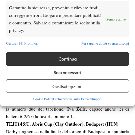
Torski
, ottava testa di serie, che batte il ceco Vitek Horak (6) in
Garantire la sicurezza, prevenire e rilevare frodi,
finale per 6-3/7-5. Tra le vittime di Torski anche Dawid Taczala,
correggere errori, Erogare e presentare pubblicità
prima testa di serie.
Sempre attivo
e contenuto, Salvare e comunicare le scelte sulla
Denisa Indonova
Facile affermazione di
tra le ragazze: la ceca
privacy.
lascia un solo parziale per strada e si impone in finale col
punteggio di 7-6/6-3 sulla britannica Amami Banks.
Gestisci 1410 fornitori
Per saperne di più su questi scopi
TEJT14&U, Memorial Tanovic 2015 (Clay Outdoor), Tuzla
(BIH)
Continua
Anche qui folta presenza balcanica. A vincere il trofeo è il croato
Stipan Madzar
, secondo favorito del seeding, che rifila un
Solo necessari
eloquente 6-2/6-0 alla prima testa di serie, il favorito bosniaco
Gestisci opzioni
Vanja Dobrnjac.
Stessa sorte per Laura Tomic nel femminile. La prima testa di
Cookie Policy
Dichiarazione sulla Privacy
Imprint
serie, bosniaca anche lei, deve arrendersi in finale ad una croata,
Iva Zelic
la numero due del tabellone,
, capace anche lei di
battere 6-2/6-0 la favorita numero 1.
TEJT14&U, Abris Cup (Clay Outdoor), Budapest (HUN)
Derby ungherese nella finale del torneo di Budapest: a spuntarla