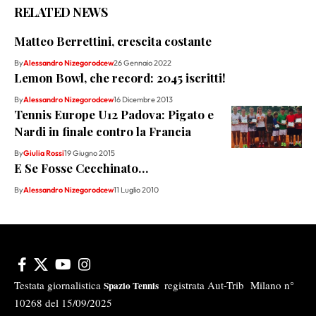
RELATED NEWS
Matteo Berrettini, crescita costante
By
Alessandro Nizegorodcew
26 Gennaio 2022
Lemon Bowl, che record: 2045 iscritti!
By
Alessandro Nizegorodcew
16 Dicembre 2013
Tennis Europe U12 Padova: Pigato e
Nardi in finale contro la Francia
By
Giulia Rossi
19 Giugno 2015
E Se Fosse Cecchinato…
By
Alessandro Nizegorodcew
11 Luglio 2010
Testata giornalistica
registrata Aut-Trib Milano n°
Spazio Tennis
10268 del 15/09/2025