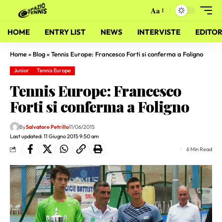
Aa
HOME
ENTRY LIST
NEWS
INTERVISTE
EDITOR
Home
»
Blog
»
Tennis Europe: Francesco Forti si conferma a Foligno
Junior
Tennis Europe
Tennis Europe: Francesco
Forti si conferma a Foligno
By
Salvatore Petrillo
11/06/2015
Last updated: 11 Giugno 2015 9:50 am
6 Min Read