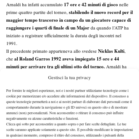
17 ore e 42 minuti di gioco
Arnaldi ha infatti accumulato
nelle
stabilendo il nuovo record per il
prime quattro partite del torneo,
maggior tempo trascorso in campo da un giocatore capace di
raggiungere i quarti di finale di un Major
da quando l’ATP ha
iniziato a registrare ufficialmente la durata degli incontri nel
1991.
Nicklas Kulti
Il precedente primato apparteneva allo svedese
,
al Roland Garros 1992 aveva impiegato 15 ore e 44
che
minuti per arrivare tra gli ultimi otto del torneo.
Arnaldi ha
superandolo di quasi due ore.
polverizzato quel dato,
Gestisci la tua privacy
IL PERCORSO DI ARNALDI
Per fornire le migliori esperienze, noi e i nostri partner utilizziamo tecnologie come i
Il cammino del sanremese è stato una vera maratona. Al primo
cookie per memorizzare e/o accedere alle informazioni del dispositivo. Il consenso a
queste tecnologie permetterà a noi e ai nostri partner di elaborare dati personali come il
4 ore e 1 minuto contro Tallon Griekspoor
turno sono servite
,
comportamento durante la navigazione o gli ID univoci su questo sito e di mostrare
3 ore e 17 minuti contro Stefanos Tsitsipas.
seguite dalle
Nel
annunci (non) personalizzati. Non acconsentire o ritirare il consenso può influire
4 ore e 58 minuti
terzo turno è arrivata un’altra battaglia da
negativamente su alcune caratteristiche e funzioni.
Clicca qui sotto per acconsentire a quanto sopra o per fare scelte dettagliate. Le tue
contro Raphael Collignon
con Tiafoe,
, prima dell’epica sfida
scelte saranno applicate solamente a questo sito. È possibile modificare le impostazioni
vinta dopo 5 ore e 26 minuti
e una rimonta da 1-4 nel quarto
in qualsiasi momento, compreso il ritiro del consenso, utilizzando i pulsanti della