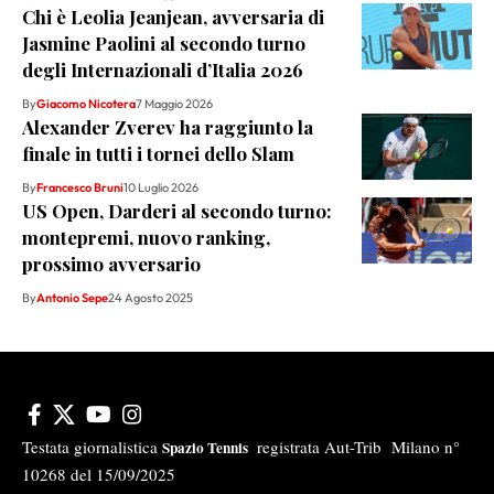
Chi è Leolia Jeanjean, avversaria di
Jasmine Paolini al secondo turno
degli Internazionali d’Italia 2026
By
Giacomo Nicotera
7 Maggio 2026
Alexander Zverev ha raggiunto la
finale in tutti i tornei dello Slam
By
Francesco Bruni
10 Luglio 2026
US Open, Darderi al secondo turno:
montepremi, nuovo ranking,
prossimo avversario
By
Antonio Sepe
24 Agosto 2025
Testata giornalistica
registrata Aut-Trib Milano n°
Spazio Tennis
10268 del 15/09/2025