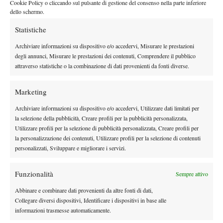
Cookie Policy o cliccando sul pulsante di gestione del consenso nella parte inferiore
set.
dello schermo.
Un dato che racconta meglio di qualsiasi altro la natura del
quattro vittorie, diciotto set giocati
torneo disputato da Arnaldi:
Statistiche
e quasi diciotto ore trascorse sulla terra battuta parigina.
Un
Archiviare informazioni su dispositivo e/o accedervi, Misurare le prestazioni
percorso estenuante dal punto di vista fisico e mentale, ma che
degli annunci, Misurare le prestazioni dei contenuti, Comprendere il pubblico
gli ha permesso di conquistare il primo quarto di finale Slam
attraverso statistiche o la combinazione di dati provenienti da fonti diverse.
della carriera.
Adesso resta da capire quante energie siano rimaste nel
Marketing
il
serbatoio. Di certo, comunque vada il prosieguo del torneo,
Archiviare informazioni su dispositivo e/o accedervi, Utilizzare dati limitati per
nome di Matteo Arnaldi è già entrato nella storia statistica del
la selezione della pubblicità, Creare profili per la pubblicità personalizzata,
Roland Garros e degli Slam.
Utilizzare profili per la selezione di pubblicità personalizzata, Creare profili per
la personalizzazione dei contenuti, Utilizzare profili per la selezione di contenuti
personalizzati, Sviluppare e migliorare i servizi.
Funzionalità
Sempre attivo
Abbinare e combinare dati provenienti da altre fonti di dati,
Collegare diversi dispositivi, Identificare i dispositivi in base alle
DI TENDENZA
informazioni trasmesse automaticamente.
Atp
News