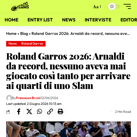
Aa
HOME
ENTRY LIST
NEWS
INTERVISTE
EDITOR
Home
»
Blog
»
Roland Garros 2026: Arnaldi da record, nessuno aveva mai giocato così tanto per arrivare ai quarti di uno Slam
News
Roland Garros
Roland Garros 2026: Arnaldi
da record, nessuno aveva mai
giocato così tanto per arrivare
ai quarti di uno Slam
By
Francesco Bruni
02/06/2026
Last updated: 2 Giugno 2026 10:13 am
2 Min Read