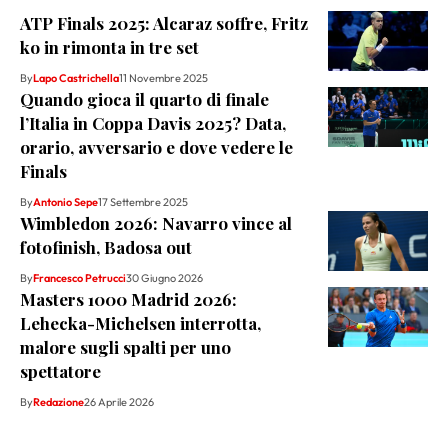
ATP Finals 2025: Alcaraz soffre, Fritz
ko in rimonta in tre set
By
Lapo Castrichella
11 Novembre 2025
Quando gioca il quarto di finale
l’Italia in Coppa Davis 2025? Data,
orario, avversario e dove vedere le
Finals
By
Antonio Sepe
17 Settembre 2025
Wimbledon 2026: Navarro vince al
fotofinish, Badosa out
By
Francesco Petrucci
30 Giugno 2026
Masters 1000 Madrid 2026:
Lehecka-Michelsen interrotta,
malore sugli spalti per uno
spettatore
By
Redazione
26 Aprile 2026