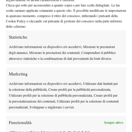
contento per lui e per Flavio. Tre italiani ai quarti è incredibile,
Clicca qui sotto per acconsentire a quanto sopra o per fare scelte dettagliate. Le tue
abbiamo riscritto la storia e siamo tutti contenti di questo. Forse
scelte saranno applicate solamente a questo sito. È possibile modificare le impostazioni
ho riscritto la storia anche per tempo trascorso in campo
(ride
in qualsiasi momento, compreso il ritiro del consenso, utilizzando i pulsanti della
Cookie Policy o cliccando sul pulsante di gestione del consenso nella parte inferiore
ndr.)
“.
dello schermo.
Tranquillità con Colangelo
Statistiche
Tornato a brillare Arnaldi che, tra la separazione con lo storico
Archiviare informazioni su dispositivo e/o accedervi, Misurare le prestazioni
coach Alessandro Petrone e un problema cronico al piede destro,
degli annunci, Misurare le prestazioni dei contenuti, Comprendere il pubblico
aveva perso certezze e classifica. Con l’inizio della
attraverso statistiche o la combinazione di dati provenienti da fonti diverse.
Fabio Colangelo
collaborazione con
, le sensazioni del 2024
sembrano essere tornate: “
Da Cagliari non è successo niente, ho
Marketing
iniziato a vincere match e a ritrovare fiducia. Fabio
(Colangelo
Archiviare informazioni su dispositivo e/o accedervi, Utilizzare dati limitati per
ndr.)
mi ha aiutato a trovare tranquillità, che non avevo trovato
la selezione della pubblicità, Creare profili per la pubblicità personalizzata,
dopo che mi ero separato da Alessandro
(Petrone ndr.).
Sono
Utilizzare profili per la selezione di pubblicità personalizzata, Creare profili per
contento del mio team e delle persone che ho accanto a me”.
la personalizzazione dei contenuti, Utilizzare profili per la selezione di contenuti
personalizzati, Sviluppare e migliorare i servizi.
Funzionalità
Sempre attivo
Abbinare e combinare dati provenienti da altre fonti di dati,