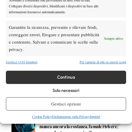
Collegare diversi dispositivi, Identificare i dispositivi in base alle
informazioni trasmesse automaticamente.
DI TENDENZA
News
Garantire la sicurezza, prevenire e rilevare frodi,
Masters 1000 Cincinnati 2026: forfait di
correggere errori, Erogare e presentare pubblicità
Quinn, Sonego entra nel tabellone
Sempre attivo
e contenuto, Salvare e comunicare le scelte sulla
privacy.
Tennis in TV
Masters 1000 Cincinnati 2026: a che ora e
Gestisci 1410 fornitori
Per saperne di più su questi scopi
dove vedere il sorteggio del tabellone
Continua
News
Rusedski sul futuro di Alcaraz: “Non
Solo necessari
giocherà lo US Open, forse non lo vedremo
più nel 2026”
Gestisci opzioni
Atp
News
Cookie Policy
Dichiarazione sulla Privacy
Imprint
Masters 1000 Montreal 2026, Musetti: “Mi
manca ancora la costanza, fa male rivivere