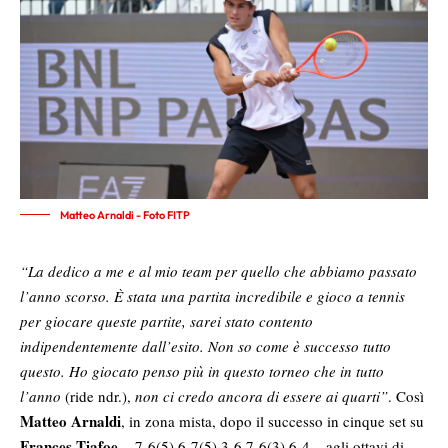
Matteo Arnaldi - Foto FITP
“La dedico a me e al mio team per quello che abbiamo passato
l’anno scorso. È stata una partita incredibile e gioco a tennis
per giocare queste partite, sarei stato contento
indipendentemente dall’esito. Non so come è successo tutto
questo. Ho giocato penso più in questo torneo che in tutto
l’anno
(ride ndr.),
non ci credo ancora di essere ai quarti”
. Così
Matteo Arnaldi
, in zona mista, dopo il successo in cinque set su
Frances Tiafoe
– 7-6(5) 6-7(5) 3-6 7-6(3) 6-4 – agli ottavi di