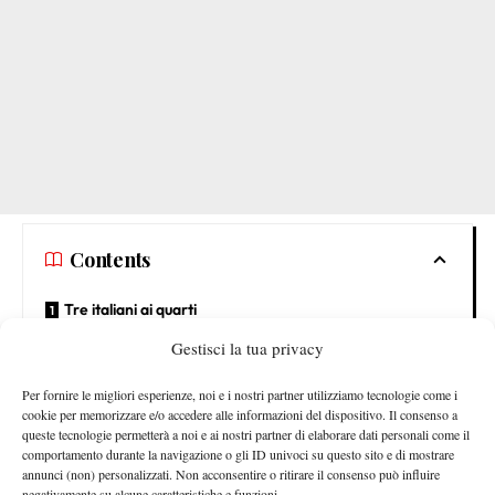
Contents
Tre italiani ai quarti
Gestisci la tua privacy
Tranquillità con Colangelo
Tre italiani ai quarti
Per fornire le migliori esperienze, noi e i nostri partner utilizziamo tecnologie come i
cookie per memorizzare e/o accedere alle informazioni del dispositivo. Il consenso a
queste tecnologie permetterà a noi e ai nostri partner di elaborare dati personali come il
Torneo storico per l’Italia, che piazza per la prima volta al
comportamento durante la navigazione o gli ID univoci su questo sito e di mostrare
tre giocatori ai quarti di finale in uno Slam
maschile
:
“Sono
annunci (non) personalizzati. Non acconsentire o ritirare il consenso può influire
negativamente su alcune caratteristiche e funzioni.