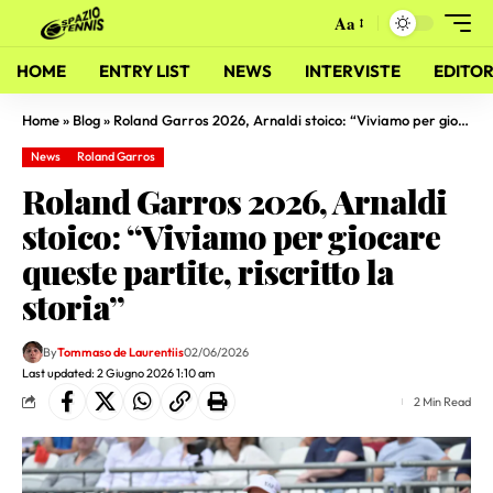
Aa
HOME
ENTRY LIST
NEWS
INTERVISTE
EDITOR
Home
»
Blog
»
Roland Garros 2026, Arnaldi stoico: “Viviamo per giocare queste partite, riscritto la storia”
News
Roland Garros
Roland Garros 2026, Arnaldi
stoico: “Viviamo per giocare
queste partite, riscritto la
storia”
By
Tommaso de Laurentiis
02/06/2026
Last updated: 2 Giugno 2026 1:10 am
2 Min Read