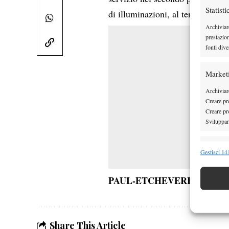
Statisti
di illuminazioni, al termine dell
Archiviar
prestazio
fonti dive
Market
Archiviare
Creare pro
Creare pro
Sviluppare
Funzion
Gestisci 141
Abbinare e
Identifica
PAUL-ETCHEVERRY RINVI
Garanti
Erogare
Share This Article
scelte 