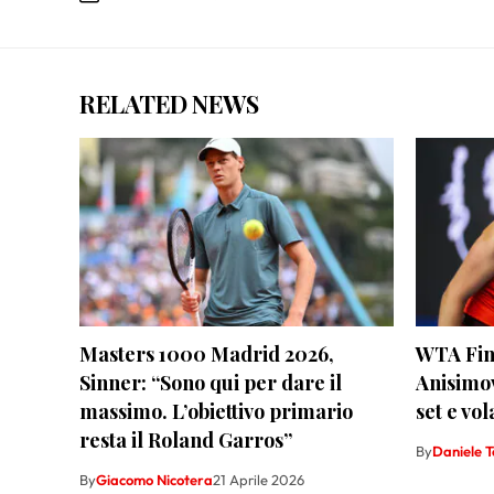
RELATED NEWS
Masters 1000 Madrid 2026,
WTA Fin
Sinner: “Sono qui per dare il
Anisimov
massimo. L’obiettivo primario
set e vol
resta il Roland Garros”
By
Daniele T
By
Giacomo Nicotera
21 Aprile 2026