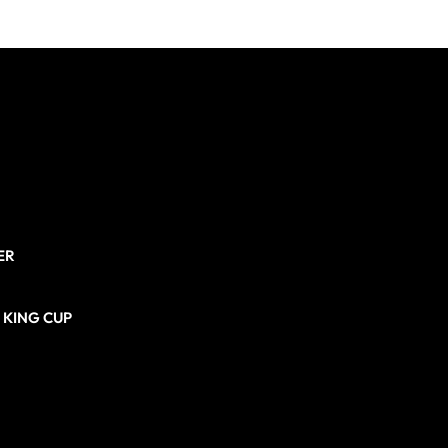
ER
N KING CUP