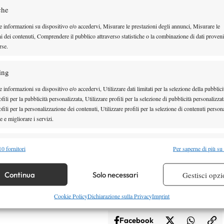
che
a sfida tra Shelton e Altmaier.
e informazioni su dispositivo e/o accedervi, Misurare le prestazioni degli annunci, Misurare le
ni dei contenuti, Comprendere il pubblico attraverso statistiche o la combinazione di dati proveni
rse.
ing
 informazioni su dispositivo e/o accedervi, Utilizzare dati limitati per la selezione della pubblici
fili per la pubblicità personalizzata, Utilizzare profili per la selezione di pubblicità personalizzat
fili per la personalizzazione dei contenuti, Utilizzare profili per la selezione di contenuti persona
 e migliorare i servizi.
alità
Semp
0 fornitori
Per saperne di più su
 combinare dati provenienti da altre fonti di dati, Collegare diversi dispositivi,
re i dispositivi in base alle informazioni trasmesse automaticamente.
Continua
Solo necessari
Gestisci opzi
ATA, QUANDO SI GIOCA?
re la sicurezza, prevenire e rilevare frodi, correggere errori,
Cookie Policy
Dichiarazione sulla Privacy
Imprint
 e presentare pubblicità e contenuto, Salvare e comunicare le
Semp
Facebook
sulla privacy.