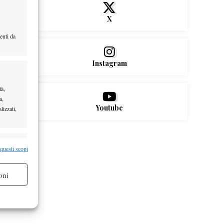
X
enti da
Instagram
tà,
a,
Youtube
lizzati,
re attivo
 questi scopi
oni
re attivo