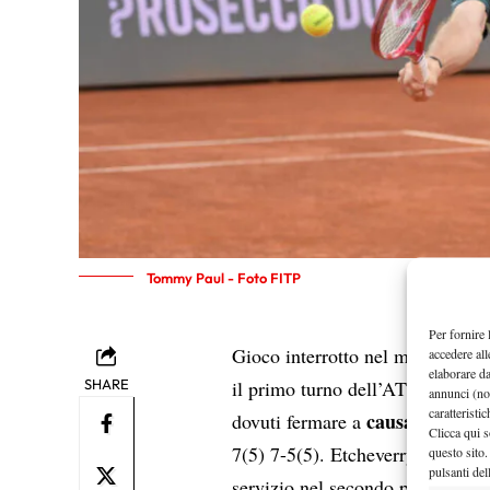
Tommy Paul - Foto FITP
Per fornire 
T
Gioco interrotto nel match tra
accedere all
elaborare d
SHARE
il primo turno dell’ATP 500 di 
annunci (no
caratteristi
causa dell’osc
dovuti fermare a
Clicca qui s
7(5) 7-5(5). Etcheverry aveva vi
questo sito.
pulsanti del
servizio nel secondo parziale. I