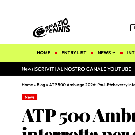
HOME
ENTRY LIST
NEWS
INT
ISCRIVITI AL NOSTRO CANALE YOUTUBE
News
Home
»
Blog
»
ATP 500 Amburgo 2026: Paul-Etcheverry inter
News
ATP 500 Ambu
interrotta per