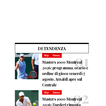
DI TENDENZA
Atp
News
Masters 1000 Montreal
2026: programma, orario e
ordine di gioco venerdì 7
agosto. Arnaldi apre sul
Centrale
Atp
News
Masters 1000 Montreal
2026: Darderi rimonta