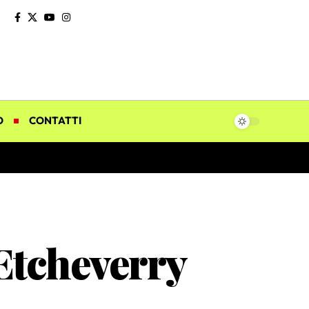
O
CONTATTI
Etcheverry