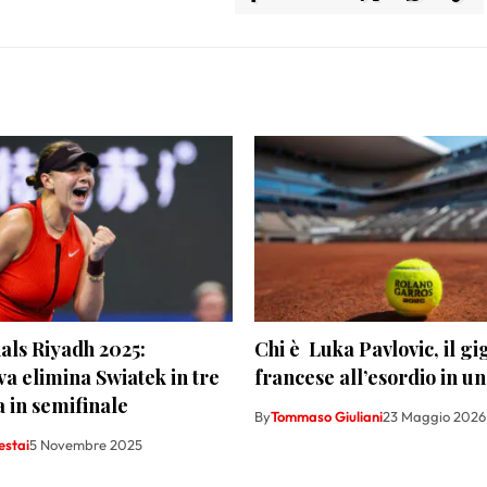
als Riyadh 2025:
Chi è Luka Pavlovic, il gi
a elimina Swiatek in tre
francese all’esordio in u
a in semifinale
By
Tommaso Giuliani
23 Maggio 2026
estai
5 Novembre 2025