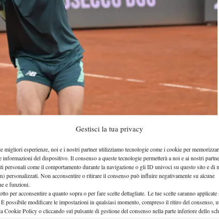
Gestisci la tua privacy
le migliori esperienze, noi e i nostri partner utilizziamo tecnologie come i cookie per memorizzar
ommy Paul
Tomas Martin Etcheverry
e
, valido per
e informazioni del dispositivo. Il consenso a queste tecnologie permetterà a noi e ai nostri partne
ati personali come il comportamento durante la navigazione o gli ID univoci su questo sito e di 
Amburgo 2026. Lo statunitense e l’argentino si sono
n) personalizzati. Non acconsentire o ritirare il consenso può influire negativamente su alcune
che e funzioni.
urità
al termine del secondo set sul punteggio di 6-
otto per acconsentire a quanto sopra o per fare scelte dettagliate. Le tue scelte saranno applicate
nto il primo parziale e ha avuto due match point sul
 È possibile modificare le impostazioni in qualsiasi momento, compreso il ritiro del consenso, ut
la Cookie Policy o cliccando sul pulsante di gestione del consenso nella parte inferiore dello sc
l match potrebbe essere spostato sul Centrale, dotato