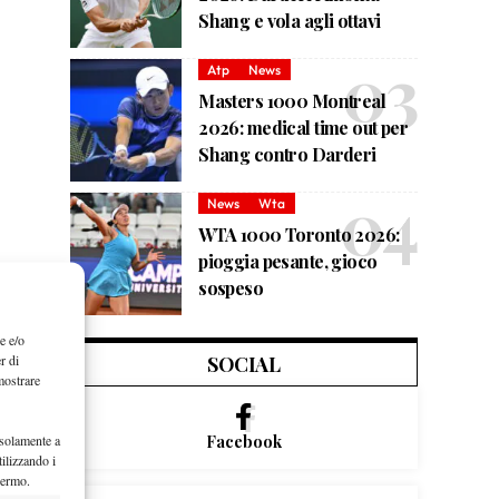
Shang e vola agli ottavi
Atp
News
Masters 1000 Montreal
2026: medical time out per
Shang contro Darderi
News
Wta
WTA 1000 Toronto 2026:
pioggia pesante, gioco
sospeso
e e/o
r di
SOCIAL
mostrare
 solamente a
Facebook
ilizzando i
hermo.