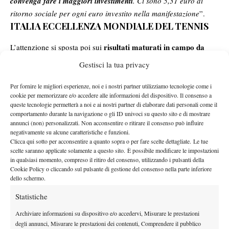
convenga fare i maggiori investimenti
. Ci sono 5,31 euro di
ritorno sociale per ogni euro investito nella manifestazione
”.
ITALIA ECCELLENZA MONDIALE DEL TENNIS
risultati maturati in campo da
L’attenzione si sposta poi sui
tutti i tennisti e le tenniste azzurre
nell’ennesima stagione di
Gestisci la tua privacy
altissimo livello: “
Dal punto di vista agonistico
finiamo la
stagione con tre giocatori nei primi otto per quanto riguarda il
Per fornire le migliori esperienze, noi e i nostri partner utilizziamo tecnologie come i
cookie per memorizzare e/o accedere alle informazioni del dispositivo. Il consenso a
singolare
: Jannik
Sinner
numero due, Lorenzo
Musetti
numero
queste tecnologie permetterà a noi e ai nostri partner di elaborare dati personali come il
otto e Jasmine
Paolini
numero otto. Inoltre anche le
coppie di
comportamento durante la navigazione o gli ID univoci su questo sito e di mostrare
annunci (non) personalizzati. Non acconsentire o ritirare il consenso può influire
doppio Errani/Paolini
e
Vavassori/Errani
sono tra le prime otto
negativamente su alcune caratteristiche e funzioni.
del mondo
”. A proposito di Lorenzo Musetti, il presidente della
Clicca qui sotto per acconsentire a quanto sopra o per fare scelte dettagliate. Le tue
FITP ne ha lodato la vittoria contro Alex de Minaur: “
Nel match
scelte saranno applicate solamente a questo sito. È possibile modificare le impostazioni
in qualsiasi momento, compreso il ritiro del consenso, utilizzando i pulsanti della
vinto contro de Minaur,
Lorenzo Musetti ci ha ricordato
Cookie Policy o cliccando sul pulsante di gestione del consenso nella parte inferiore
l’intensità e la passione che si viveva nella vecchia Coppa
dello schermo.
Davis
. Colgo l’occasione per ringraziare tutti gli spettatori per la
Statistiche
passione e la correttezza mostrata
”.
annata di
Non poteva mancare, inoltre, un commento sull’
Archiviare informazioni su dispositivo e/o accedervi, Misurare le prestazioni
degli annunci, Misurare le prestazioni dei contenuti, Comprendere il pubblico
Jannik Sinner
terminata con il secondo posto nel ranking