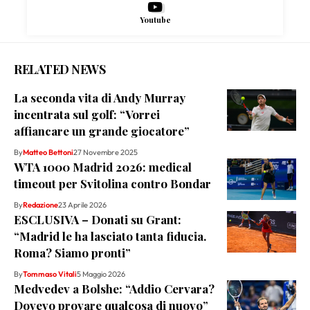
Youtube
RELATED NEWS
La seconda vita di Andy Murray
incentrata sul golf: “Vorrei
affiancare un grande giocatore”
By
Matteo Bettoni
27 Novembre 2025
WTA 1000 Madrid 2026: medical
timeout per Svitolina contro Bondar
By
Redazione
23 Aprile 2026
ESCLUSIVA – Donati su Grant:
“Madrid le ha lasciato tanta fiducia.
Roma? Siamo pronti”
By
Tommaso Vitali
5 Maggio 2026
Medvedev a Bolshe: “Addio Cervara?
Dovevo provare qualcosa di nuovo”