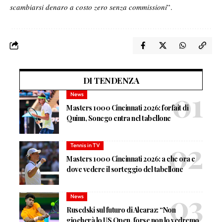
scambiarsi denaro a costo zero senza commissioni
”.
DI TENDENZA
News
Masters 1000 Cincinnati 2026: forfait di
Quinn, Sonego entra nel tabellone
Tennis in TV
Masters 1000 Cincinnati 2026: a che ora e
dove vedere il sorteggio del tabellone
News
Rusedski sul futuro di Alcaraz: “Non
giocherà lo US Open, forse non lo vedremo