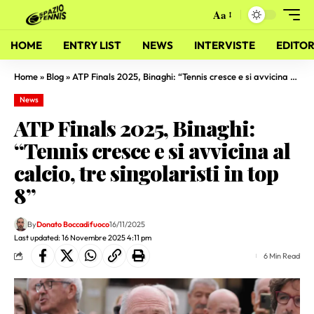
Aa
HOME
ENTRY LIST
NEWS
INTERVISTE
EDITOR
Home
»
Blog
»
ATP Finals 2025, Binaghi: “Tennis cresce e si avvicina al calcio, tre singolaristi in top 8”
News
ATP Finals 2025, Binaghi:
“Tennis cresce e si avvicina al
calcio, tre singolaristi in top
8”
By
Donato Boccadifuoco
16/11/2025
Last updated: 16 Novembre 2025 4:11 pm
6 Min Read