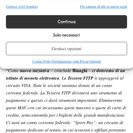
Supertennis
per la prima volta supera il milione di persone
che
Gestisci 1410 fornitori
Per saperne di più su questi scopi
mediamente ogni giorno guarda il canale almeno un minuto.
All’inizio siamo stati criticati e tacciati di pazzia. Dicevano che
Continua
questa iniziativa sarebbe morta nel giro di due/tre anni e invece
tutti gli studi lo giudicano
il miglior investimento della storia del
Solo necessari
tennis italiano
. Dalla Francia alla Gran Bretagna ci studiano
per capire il successo ed è strano non notino questa anomalia.
Gestisci opzioni
Noi facciamo vedere gratuitamente a tutte le fasce sociali di
Cookie Policy
Dichiarazione sulla Privacy
Imprint
questo Paese
”.
Binaghi
“
Come
nuova iniziativa
– conclude
–
ci doteremo di un
istituto di moneta elettronica
. La
Tessera FITP
si appoggerà al
circuito VISA. Tutte le società saranno dotate di un conto
corrente federale. La Tessera FITP diventerà uno strumento di
pagamento e questo ci darà strumenti importanti. Elimineremo
quote MAV con cui incassiamo quote maestro o quote di carte di
credito, settecentomila per i biglietti delle grandi manifestazioni.
Ci sarà un conto corrente federale. “Sport Pay”: un circuito di
pagamento dedicato al tennis, in cui tesserati e affiliati potranno