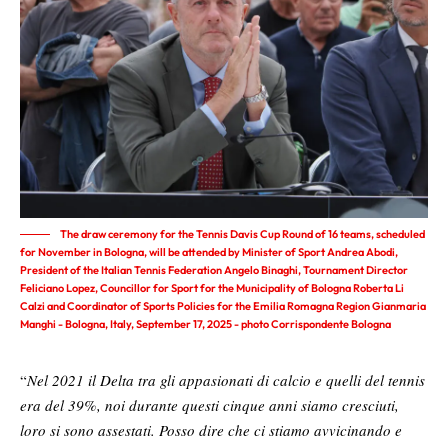
The draw ceremony for the Tennis Davis Cup Round of 16 teams, scheduled
for November in Bologna, will be attended by Minister of Sport Andrea Abodi,
President of the Italian Tennis Federation Angelo Binaghi, Tournament Director
Feliciano Lopez, Councillor for Sport for the Municipality of Bologna Roberta Li
Calzi and Coordinator of Sports Policies for the Emilia Romagna Region Gianmaria
Manghi - Bologna, Italy, September 17, 2025 - photo Corrispondente Bologna
“
Nel 2021 il Delta tra gli appasionati di calcio e quelli del tennis
era del 39%, noi durante questi cinque anni siamo cresciuti,
loro si sono assestati. Posso dire che ci stiamo avvicinando e