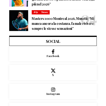
più nel 2026”
Atp
News
Masters 1000 Montreal 2026, Musetti: “Mi
manca ancora la costanza, fa male rivivere
sempre le stesse sensazioni”
SOCIAL
Facebook
X
Instagram