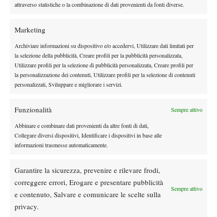
attraverso statistiche o la combinazione di dati provenienti da fonti diverse.
mondiale: “
Forse siamo un po’ in credito con la fortuna. Jannik
chiude al secondo posto
una stagione in cui è stato fermo tre
Marketing
mesi per una sospensione
perdendo molti più punti potenziali
rispetto a quelli che lo separano da Alcaraz in classifica
”.
Archiviare informazioni su dispositivo e/o accedervi, Utilizzare dati limitati per
la selezione della pubblicità, Creare profili per la pubblicità personalizzata,
OBIETTIVI E
NOVIT
Á
PER IL FUTURO
Utilizzare profili per la selezione di pubblicità personalizzata, Creare profili per
la personalizzazione dei contenuti, Utilizzare profili per la selezione di contenuti
Infine, l’attenzione del presidente Binaghi si è spostata sugli
personalizzati, Sviluppare e migliorare i servizi.
obiettivi da raggiungere e sulle novità relative al prossimo
futuro
: “
Grazie ai risultati dei nostri atleti, ma grazie al lavoro
Funzionalità
Sempre attivo
organizzativo e la promozione condivisa con la Regione e il
Comune abbiamo fatto un ulteriore passo avanti in quella che è
Abbinare e combinare dati provenienti da altre fonti di dati,
Collegare diversi dispositivi, Identificare i dispositivi in base alle
la nostra classifica, quella che vogliamo scalare per rendere
informazioni trasmesse automaticamente.
tennis e padel sempre più popolari in Italia.
Tennis e padel sono
il secondo sport in Italia come numero di appassionati e
Garantire la sicurezza, prevenire e rilevare frodi,
praticanti
. Considera la fascia età 16-69 anni, se andasse in alto
correggere errori, Erogare e presentare pubblicità
il tennis guadagnerebbe qualcosa in più
”.
Sempre attivo
e contenuto, Salvare e comunicare le scelte sulla
“
Nel 2009 siamo stati criticati, ma siamo ancora
l’unica
privacy.
federazione ad avere un canale di proprietà
. Quest’anno