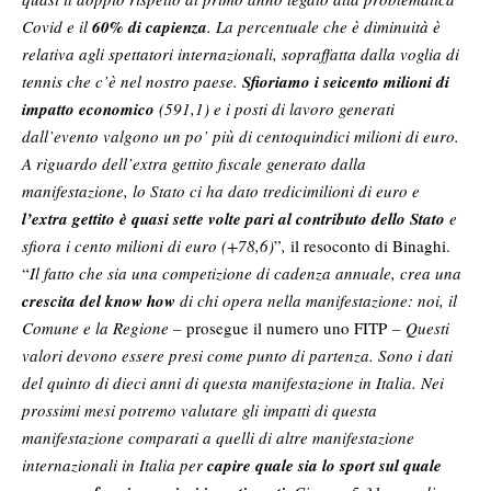
Covid e il
60% di capienza
. La percentuale che è diminuità è
relativa agli spettatori internazionali, sopraffatta dalla voglia di
tennis che c’è nel nostro paese.
Sfioriamo i seicento milioni di
impatto economico
(591,1) e i posti di lavoro generati
dall’evento valgono un po’ più di centoquindici milioni di euro.
A riguardo dell’extra gettito fiscale generato dalla
manifestazione, lo Stato ci ha dato tredicimilioni di euro e
l’extra gettito è quasi sette volte pari al contributo dello Stato
e
sfiora i cento milioni di euro (+78,6)
”
,
il resoconto di Binaghi.
“
Il fatto che sia una competizione di cadenza annuale, crea una
crescita del know how
di chi opera nella manifestazione: noi, il
Comune e la Regione –
prosegue il numero uno FITP
– Questi
valori devono essere presi come punto di partenza. Sono i dati
del quinto di dieci anni di questa manifestazione in Italia. Nei
prossimi mesi potremo valutare gli impatti di questa
manifestazione comparati a quelli di altre manifestazione
internazionali in Italia per
capire quale sia lo sport sul quale