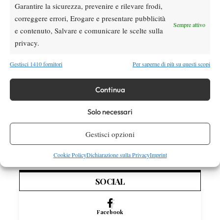
Garantire la sicurezza, prevenire e rilevare frodi,
correggere errori, Erogare e presentare pubblicità
Atp
News
Sempre attivo
e contenuto, Salvare e comunicare le scelte sulla
Masters 1000 Montreal 2026: programma,
privacy.
orari e ordine di gioco di martedì 4 agosto
con Cobolli in campo
Gestisci 1410 fornitori
Per saperne di più su questi scopi
Atp
News
Masters 1000 Montreal 2026, Berrettini si
Continua
arrende a Navone all’esordio
Solo necessari
News
US Open
Gestisci opzioni
US Open 2026, doppio misto: entry list
aggiornata, c’è Musetti con Kalinskaya
Cookie Policy
Dichiarazione sulla Privacy
Imprint
SOCIAL
Facebook