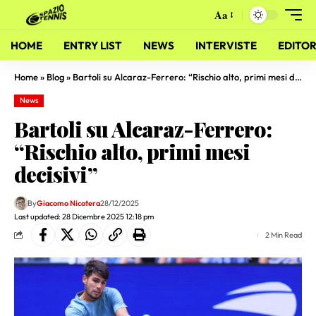
Aa
HOME
ENTRY LIST
NEWS
INTERVISTE
EDITOR
Home
»
Blog
»
Bartoli su Alcaraz-Ferrero: “Rischio alto, primi mesi decisivi”
News
Bartoli su Alcaraz-Ferrero:
“Rischio alto, primi mesi
decisivi”
By
Giacomo Nicotera
28/12/2025
Last updated: 28 Dicembre 2025 12:18 pm
2 Min Read