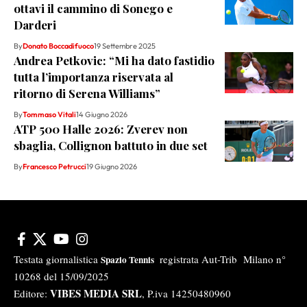
ottavi il cammino di Sonego e
Darderi
By
Donato Boccadifuoco
19 Settembre 2025
Andrea Petkovic: “Mi ha dato fastidio
tutta l’importanza riservata al
ritorno di Serena Williams”
By
Tommaso Vitali
14 Giugno 2026
ATP 500 Halle 2026: Zverev non
sbaglia, Collignon battuto in due set
By
Francesco Petrucci
19 Giugno 2026
Testata giornalistica
registrata Aut-Trib Milano n°
Spazio Tennis
10268 del 15/09/2025
VIBES MEDIA SRL
Editore:
, P.iva 14250480960