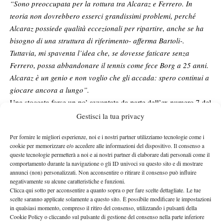
“Sono preoccupata per la rottura tra Alcaraz e Ferrero. In
teoria non dovrebbero esserci grandissimi problemi, perché
Alcaraz possiede qualità eccezionali per ripartire, anche se ha
bisogno di una struttura di riferimento- afferma Bartoli-.
Tuttavia, mi spaventa l’idea che, se dovesse faticare senza
Ferrero, possa abbandonare il tennis come fece Borg a 25 anni.
Alcaraz è un genio e non voglio che gli accada: spero continui a
giocare ancora a lungo”.
Una stoccata forse un po’ avventata da parte dell’ex numero 7 del
mondo, che si è inoltre espressa sul primo futuro di Carlitos sotto
Gestisci la tua privacy
Samuel Lopez.
la guida di
“I primi sei mesi di Alcaraz con
Per fornire le migliori esperienze, noi e i nostri partner utilizziamo tecnologie come i
Samuel Lopez saranno un banco di prova decisivo. Se le cose
cookie per memorizzare e/o accedere alle informazioni del dispositivo. Il consenso a
non dovessero funzionare e Sinner vincesse l’Australian Open e
queste tecnologie permetterà a noi e ai nostri partner di elaborare dati personali come il
il Roland Garros, credo che Alcaraz richiamerebbe Ferrero
comportamento durante la navigazione o gli ID univoci su questo sito e di mostrare
annunci (non) personalizzati. Non acconsentire o ritirare il consenso può influire
immediatamente: su questo non ho dubbi”.
negativamente su alcune caratteristiche e funzioni.
Un’eventuale chiamata che, ad oggi, sembra quasi impossibile,
Clicca qui sotto per acconsentire a quanto sopra o per fare scelte dettagliate. Le tue
scelte saranno applicate solamente a questo sito. È possibile modificare le impostazioni
anche considerando la distanza e la frattura già creatasi tra
in qualsiasi momento, compreso il ritiro del consenso, utilizzando i pulsanti della
Juanki e lo stesso Carlos. I motivi della separazione restano
Cookie Policy o cliccando sul pulsante di gestione del consenso nella parte inferiore