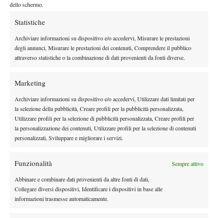
ancora poco chiari e, dopo le recenti dichiarazioni dell’allenatore
dello schermo.
e del padre di Alcaraz, il rapporto appare difficilmente ricucibile.
Statistiche
E mentre il toto nome su chi succederà a Ferrero continua
Archiviare informazioni su dispositivo e/o accedervi, Misurare le prestazioni
inesorabile, soprattutto tra i media spagnoli – che vedono ancora
degli annunci, Misurare le prestazioni dei contenuti, Comprendere il pubblico
un connazionale come l’opzione più plausibile – il murciano
attraverso statistiche o la combinazione di dati provenienti da fonti diverse.
prosegue la sua preparazione in vista dell’Australian Open,
pronto a far tacere le voci e a tornare a far parlare di sé per ciò
Marketing
che gli riesce meglio: giocare a tennis.
Archiviare informazioni su dispositivo e/o accedervi, Utilizzare dati limitati per
la selezione della pubblicità, Creare profili per la pubblicità personalizzata,
Utilizzare profili per la selezione di pubblicità personalizzata, Creare profili per
la personalizzazione dei contenuti, Utilizzare profili per la selezione di contenuti
personalizzati, Sviluppare e migliorare i servizi.
Funzionalità
Sempre attivo
DI TENDENZA
Abbinare e combinare dati provenienti da altre fonti di dati,
Atp
News
Collegare diversi dispositivi, Identificare i dispositivi in base alle
informazioni trasmesse automaticamente.
Monfils sfida il tempo: a quasi 40 anni entra
nella storia dell’Open del Canada