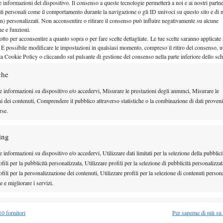
 rispetto ai match dei circuiti ATP e WTA: una di
e informazioni del dispositivo. Il consenso a queste tecnologie permetterà a noi e ai nostri partne
ati personali come il comportamento durante la navigazione o gli ID univoci su questo sito e di 
del campo occupata dai due giocatori. Oltre a un
n) personalizzati. Non acconsentire o ritirare il consenso può influire negativamente su alcune
è un super tie-break a 10 punti al posto del terzo set
che e funzioni.
otto per acconsentire a quanto sopra o per fare scelte dettagliate. Le tue scelte saranno applicate
 disposizione per entrambi i giocatori, ciò a cui gli
 È possibile modificare le impostazioni in qualsiasi momento, compreso il ritiro del consenso, ut
la Cookie Policy o cliccando sul pulsante di gestione del consenso nella parte inferiore dello sc
fatto caso interessa il campo.
che
e informazioni su dispositivo e/o accedervi, Misurare le prestazioni degli annunci, Misurare le
ni dei contenuti, Comprendere il pubblico attraverso statistiche o la combinazione di dati proveni
rse.
ing
 informazioni su dispositivo e/o accedervi, Utilizzare dati limitati per la selezione della pubblici
fili per la pubblicità personalizzata, Utilizzare profili per la selezione di pubblicità personalizzat
fili per la personalizzazione dei contenuti, Utilizzare profili per la selezione di contenuti persona
 e migliorare i servizi.
alità
Semp
0 fornitori
Per saperne di più su
5, perché Kyrgios e Sabalenka non