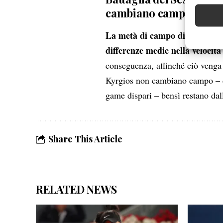
Abbinare e
cambiano campo: la sp
Identifica
La metà di campo di Aryna Sab
Garanti
differenze medie nella veloci
Erogare
scelte 
conseguenza, affinché ciò venga r
Kyrgios non cambiano campo – c
game dispari – bensì restano dallo
Share This Article
RELATED NEWS