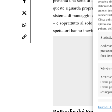
presenta una serie di differenze
accedere all
elaborare d
queste riguarda proprio la metà 
annunci (no
sistema di punteggio diverso – c’
caratteristi
Clicca qui s
– e soprattutto al solo servizio a
questo sito.
pulsanti del
spettatori hanno inevitabilmente 
Statisti
Archiviar
prestazio
fonti dive
Market
Archiviare
Creare pro
Creare pro
Sviluppare
Funzion
Gestisci 141
Battaglia dei Sessi 202