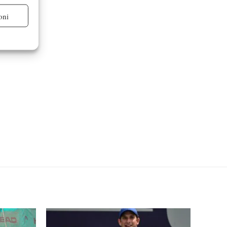
oni
re attivo