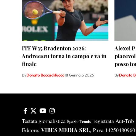
ITF W35 Bradenton 2026:
Alexei 
Andreescu torna in campo e va in
piacevol
finale
posso to
By
Donato Boccadifuoco
18 Gennaio 2026
By
Donato B
Testata giornalistica
registrata Aut-Tri
Spazio Tennis
VIBES MEDIA SRL
Editore:
, P.iva 14250480960