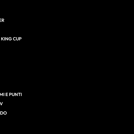
ER
N KING CUP
I E PUNTI
TV
RDO