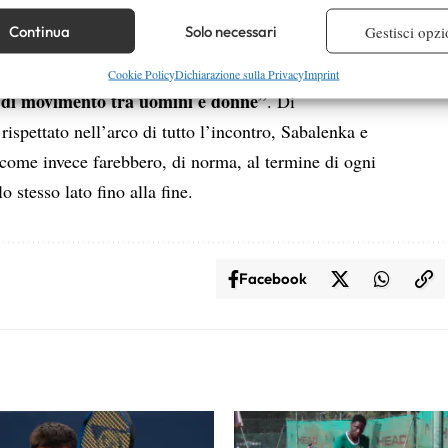
 combinare dati provenienti da altre fonti di dati, Collegare diversi dispositivi,
iegazione
re i dispositivi in base alle informazioni trasmesse automaticamente.
Continua
Solo necessari
Gestisci opzi
alenka è più piccola del 9% “per riflettere le
re la sicurezza, prevenire e rilevare frodi, correggere errori,
Cookie Policy
Dichiarazione sulla Privacy
Imprint
tà di movimento tra uomini e donne”
. Di
 e presentare pubblicità e contenuto, Salvare e comunicare le
Semp
sulla privacy.
ispettato nell’arco di tutto l’incontro, Sabalenka e
ome invece farebbero, di norma, al termine di ogni
 stesso lato fino alla fine.
Facebook