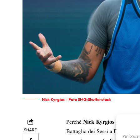
Nick Kyrgios - Foto SMG:Shutterstock
Nick Kyrgios
Aryna S
Perché
e
SHARE
Battaglia dei Sessi a Dubai? Lo
Per fornire 