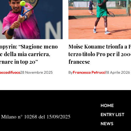
Popyrin: “Stagione meno
Moise Kouame trionfa a P
e della mia carriera,
terzo titolo Pro per il 20
rnare in top 20”
francese
occadifuoco
28 Novembre 2025
By
Francesco Petrucci
18 Aprile 2026
HOME
ENTRY LIST
b Milano n° 10268 del 15/09/2025
NEWS