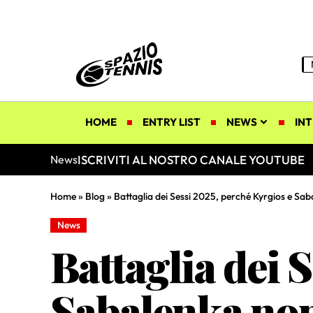
HOME
ENTRY LIST
NEWS
INT
ISCRIVITI AL NOSTRO CANALE YOUTUBE
News
Home
»
Blog
»
Battaglia dei Sessi 2025, perché Kyrgios e S
News
Battaglia dei 
Sabalenka no