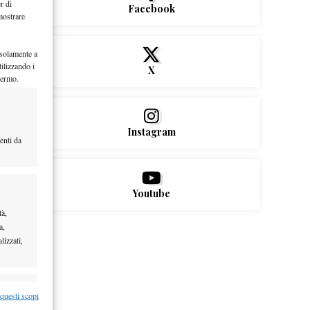
r di
Facebook
mostrare
 solamente a
ilizzando i
X
hermo.
Instagram
enti da
Youtube
tà,
a,
lizzati,
re attivo
 questi scopi