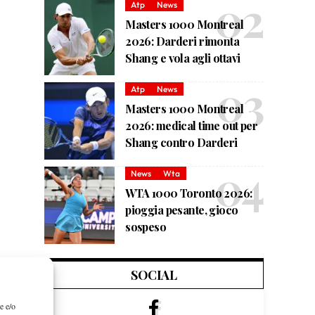
Atp
News
Masters 1000 Montreal
2026: Darderi rimonta
Shang e vola agli ottavi
Atp
News
Masters 1000 Montreal
2026: medical time out per
Shang contro Darderi
News
Wta
WTA 1000 Toronto 2026:
pioggia pesante, gioco
sospeso
SOCIAL
e e/o