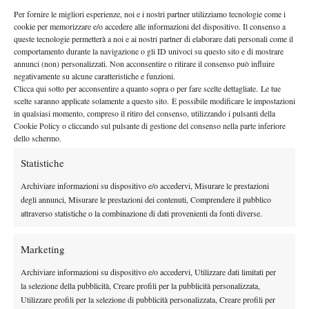
Per fornire le migliori esperienze, noi e i nostri partner utilizziamo tecnologie come i
Queste le parole dell’ex numero 6 del mondo: “
Ciao a tutti,
cookie per memorizzare e/o accedere alle informazioni del dispositivo. Il consenso a
volevo annunciare che
non riuscirò a partecipare ai tornei di
queste tecnologie permetterà a noi e ai nostri partner di elaborare dati personali come il
comportamento durante la navigazione o gli ID univoci su questo sito e di mostrare
Gstaad e Kitzbuhel
. Dopo essermi confrontato con il mio team e
annunci (non) personalizzati. Non acconsentire o ritirare il consenso può influire
il mio dottore,
mi hanno diagnosticato un dolore cronico
negativamente su alcune caratteristiche e funzioni.
Clicca qui sotto per acconsentire a quanto sopra o per fare scelte dettagliate. Le tue
all’anca
e consigliato di rinunciare e riposarmi per essere
scelte saranno applicate solamente a questo sito. È possibile modificare le impostazioni
pronto per lo swing nordamericano. Grazie per il vostro
in qualsiasi momento, compreso il ritiro del consenso, utilizzando i pulsanti della
immancabile supporto, ci vediamo sul cemento
“.
Cookie Policy o cliccando sul pulsante di gestione del consenso nella parte inferiore
dello schermo.
Statistiche
Archiviare informazioni su dispositivo e/o accedervi, Misurare le prestazioni
degli annunci, Misurare le prestazioni dei contenuti, Comprendere il pubblico
attraverso statistiche o la combinazione di dati provenienti da fonti diverse.
DI TENDENZA
Marketing
Atp
News
Masters 1000 Montreal 2026: programma,
Archiviare informazioni su dispositivo e/o accedervi, Utilizzare dati limitati per
orario e ordine di gioco venerdì 7 agosto.
la selezione della pubblicità, Creare profili per la pubblicità personalizzata,
Arnaldi apre sul Centrale
Utilizzare profili per la selezione di pubblicità personalizzata, Creare profili per