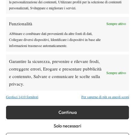
la personalizzazione dei contenuti, Utilizzare profili per la selezione di contenuti
Atp
News
personalizzati, Sviluppare e migliorare i servizi.
Masters 1000 Montreal 2026: Darderi
rimonta Shang e vola agli ottavi
Funzionalità
Sempre attivo
Abbinare e combinare dati provenienti da altre fonti di dati,
Atp
News
Collegare diversi dispositivi, Identificare i dispositivi in base alle
Masters 1000 Montreal 2026: medical time
informazioni trasmesse automaticamente.
out per Shang contro Darderi
Garantire la sicurezza, prevenire e rilevare frodi,
News
Wta
correggere errori, Erogare e presentare pubblicità
Sempre attivo
WTA 1000 Toronto 2026: pioggia pesante,
e contenuto, Salvare e comunicare le scelte sulla
gioco sospeso
privacy.
Gestisci 1410 fornitori
Per saperne di più su questi scopi
SOCIAL
Continua
Facebook
Solo necessari