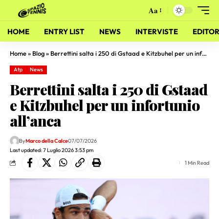
Aa
HOME
ENTRY LIST
NEWS
INTERVISTE
EDITOR
Home
»
Blog
»
Berrettini salta i 250 di Gstaad e Kitzbuhel per un infortunio all’anca
Atp
News
Berrettini salta i 250 di Gstaad
e Kitzbuhel per un infortunio
all’anca
By
Marco della Calce
07/07/2026
Last updated: 7 Luglio 2026 3:53 pm
1 Min Read