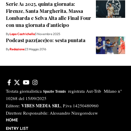
Serie A1 2025, quinta giornata:
Firenze, Santa Margherita, Massa
Lombarda e Selva Alta alle Final Four
con una giornata d’anticipo
By
Lapo Castrichella
3 Novembre 2025
Podcast pazz(ace)co: sesta puntata
By
Redazione
23 Maggio 2016
Testata giornalistica
registrata Aut-Trib Milano n°
Spazio Tennis
10268 del 15/09/2025
VIBES MEDIA SRL
Editore:
, P.iva 14250480960
Direttore Responsabile: Alessandro Nizegorodcew
HOME
ENTRY LIST