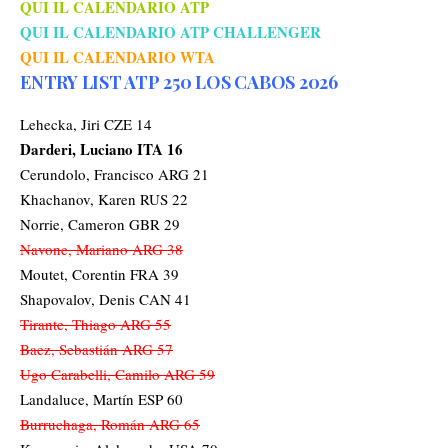
QUI IL CALENDARIO ATP
QUI IL CALENDARIO ATP CHALLENGER
QUI IL CALENDARIO WTA
ENTRY LIST ATP 250 LOS CABOS 2026
Lehecka, Jiri CZE 14
Darderi, Luciano ITA 16
Cerundolo, Francisco ARG 21
Khachanov, Karen RUS 22
Norrie, Cameron GBR 29
Navone, Mariano ARG 38
Moutet, Corentin FRA 39
Shapovalov, Denis CAN 41
Tirante, Thiago ARG 55
Baez, Sebastián ARG 57
Ugo Carabelli, Camilo ARG 59
Landaluce, Martín ESP 60
Burruchaga, Román ARG 65