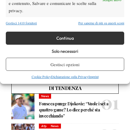
ALTERNATES
e contenuto, Salvare e comunicare le scelte sulla
IN Mayo, Aidan USA PR 329
privacy.
IN Milavsky, Daniel USA 367
IN Johns, Garrett USA 382
Gestisci 1410 fornitori
Per saperne di più su questi scopi
IN Hernandez, Alex MEX 422
IN Winter, Edward AUS 434
Continua
IN Tobon, Miguel COL 463
Solo necessari
Gestisci opzioni
Cookie Policy
Dichiarazione sulla Privacy
Imprint
DI TENDENZA
News
Fonseca punge Djokovic: “Vuole i set a
quattro game? Lo dice perché sta
invecchiando”
Atp
News