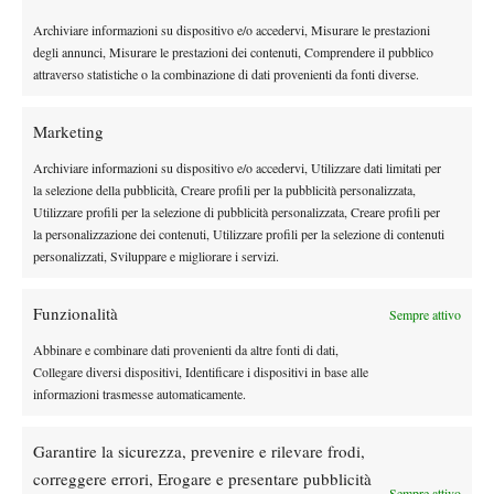
12 Wong, Coleman HKG 108
14 Svrcina, Dalibor CZE 112
Archiviare informazioni su dispositivo e/o accedervi, Misurare le prestazioni
degli annunci, Misurare le prestazioni dei contenuti, Comprendere il pubblico
20 Zheng, Michael USA 144
attraverso statistiche o la combinazione di dati provenienti da fonti diverse.
QUALIFICAZIONI
Mpetshi Perricard, Giovanni FRA 83
Marketing
Nava, Emilio USA 86
Diallo, Gabriel CAN 88
Archiviare informazioni su dispositivo e/o accedervi, Utilizzare dati limitati per
la selezione della pubblicità, Creare profili per la pubblicità personalizzata,
Wong, Coleman HKG 108
Utilizzare profili per la selezione di pubblicità personalizzata, Creare profili per
Svrcina, Dalibor CZE 112
la personalizzazione dei contenuti, Utilizzare profili per la selezione di contenuti
Gea, Arthur FRA 136
personalizzati, Sviluppare e migliorare i servizi.
Zheng, Michael USA 144
Harris, Lloyd RSA 160
Funzionalità
Sempre attivo
Mejia, Nicolas COL 165
Abbinare e combinare dati provenienti da altre fonti di dati,
Gojo, Borna CRO 175
Collegare diversi dispositivi, Identificare i dispositivi in base alle
Smith, Colton USA 186
informazioni trasmesse automaticamente.
Boyer, Tristan USA 191
Kwon, Soonwoo KOR 200
Garantire la sicurezza, prevenire e rilevare frodi,
Tomic, Bernard AUS 204
correggere errori, Erogare e presentare pubblicità
Sempre attivo