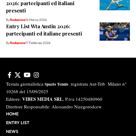
2026: partecipanti ed italiani
presenti
By
Redazione
16 Marzo 2026
Entry List Wta Austin 2026:
partecipanti ed italiane presenti
By
Redazione
17 Febbraio 2026
Testata giornalistica
registrata Aut-Trib Milano n°
Spazio Tennis
10268 del 15/09/2025
VIBES MEDIA SRL
Editore:
, P.iva 14250480960
Direttore Responsabile: Alessandro Nizegorodcew
HOME
ENTRY LIST
NEWS