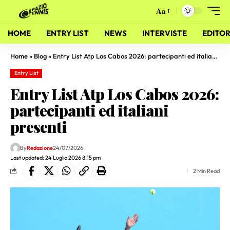
Aa
HOME
ENTRY LIST
NEWS
INTERVISTE
EDITOR
Home
»
Blog
»
Entry List Atp Los Cabos 2026: partecipanti ed italiani presenti
Entry List
Entry List Atp Los Cabos 2026:
partecipanti ed italiani
presenti
By
Redazione
24/07/2026
Last updated: 24 Luglio 2026 8:15 pm
2 Min Read