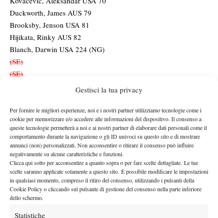
Kovacevic, Aleksandar USA 70
Duckworth, James AUS 79
Brooksby, Jenson USA 81
Hijikata, Rinky AUS 82
Blanch, Darwin USA 224 (NG)
(SE)
(SE)
ALTERNATES
Gestisci la tua privacy
1 Mpetshi Perricard, Giovanni FRA 83
2 Walton, Adam AUS 85
Per fornire le migliori esperienze, noi e i nostri partner utilizziamo tecnologie come i
cookie per memorizzare e/o accedere alle informazioni del dispositivo. Il consenso a
3 Nava, Emilio USA 86
queste tecnologie permetterà a noi e ai nostri partner di elaborare dati personali come il
4 Diallo, Gabriel CAN 88
comportamento durante la navigazione o gli ID univoci su questo sito e di mostrare
annunci (non) personalizzati. Non acconsentire o ritirare il consenso può influire
5 Shimabukuro, Sho JPN 90
negativamente su alcune caratteristiche e funzioni.
6 Spizzirri, Eliot USA 97
Clicca qui sotto per acconsentire a quanto sopra o per fare scelte dettagliate. Le tue
7 Shevchenko, Aleksandr KAZ 99
scelte saranno applicate solamente a questo sito. È possibile modificare le impostazioni
in qualsiasi momento, compreso il ritiro del consenso, utilizzando i pulsanti della
8 Wu, Yibing CHN 102
Cookie Policy o cliccando sul pulsante di gestione del consenso nella parte inferiore
9 Popyrin, Alexei AUS 103
dello schermo.
10 Vukic, Aleksandar AUS 104
Statistiche