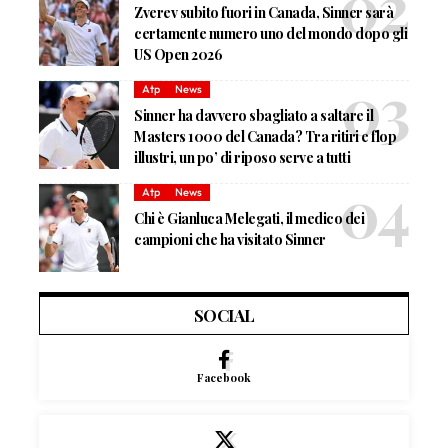
Zverev subito fuori in Canada, Sinner sarà
certamente numero uno del mondo dopo gli
US Open 2026
Atp
News
Sinner ha davvero sbagliato a saltare il
Masters 1000 del Canada? Tra ritiri e flop
illustri, un po’ di riposo serve a tutti
Atp
News
Chi è Gianluca Melegati, il medico dei
campioni che ha visitato Sinner
SOCIAL
Facebook